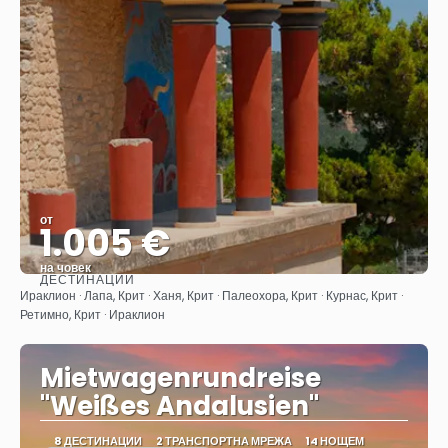
от
1.005 €
на човек
ДЕСТИНАЦИИ
Вижте
Ираклион · Лапа, Крит · Ханя, Крит · Палеохора, Крит · Курнас, Крит ·
Ретимно, Крит · Ираклион
Mietwagenrundreise
"Weißes Andalusien"
8 ДЕСТИНАЦИИ
2 ТРАНСПОРТНА МРЕЖА
14 НОЩЕМ