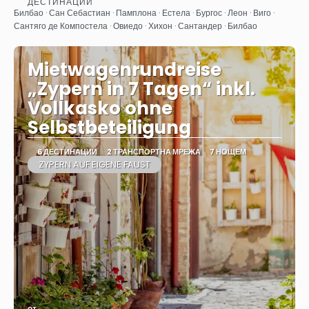
ДЕСТИНАЦИИ
Вижте
Билбао · Сан Себастиан · Памплона · Естела · Бургос · Леон · Виго ·
Сантяго де Компостела · Овиедо · Хихон · Сантандер · Билбао
Mietwagenrundreise
„Zypern in 7 Tagen“ inkl.
Vollkasko ohne
Selbstbeteiligung
6 ДЕСТИНАЦИИ
2 ТРАНСПОРТНА МРЕЖА
7 НОЩЕМ
ZYPERN AUF EIGENE FAUST
от