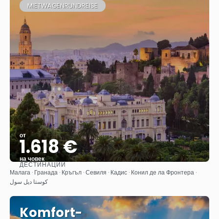
MIETWAGENRUNDREISE
от
1.618 €
на човек
ДЕСТИНАЦИИ
Вижте
Малага · Гранада · Кръгъл · Севиля · Кадис · Конил де ла Фронтера ·
كوستا ديل سول
Komfort-