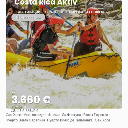
"Costa Rica Aktiv"
6 ДЕСТИНАЦИИ
2 ТРАНСПОРТНА МРЕЖА
14 НОЩЕМ
Пакет почивки
от
3.660 €
на човек
ДЕСТИНАЦИИ
Вижте
Сан Хосе · Монтеверде - Италия · Ла Фортуна · Boca Tapada ·
Пуерто Виего Сарапики · Пуерто Виего де Таламанка · Сан Хосе