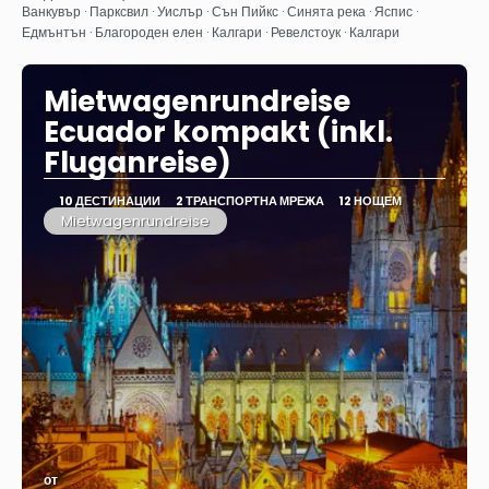
Вижте
Ванкувър · Парксвил · Уислър · Сън Пийкс · Синята река · Яспис ·
Едмънтън · Благороден елен · Калгари · Ревелстоук · Калгари
Mietwagenrundreise
Ecuador kompakt (inkl.
Fluganreise)
10 ДЕСТИНАЦИИ
2 ТРАНСПОРТНА МРЕЖА
12 НОЩЕМ
Mietwagenrundreise
от