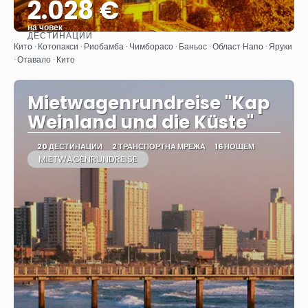
2.028 €
на човек
ДЕСТИНАЦИИ
Вижте
Кито · Котопакси · Риобамба · Чимборасо · Баньос · Област Напо · Яруки
· Отавало · Кито
Mietwagenrundreise "Kap
Weinland und die Küste"
20 ДЕСТИНАЦИИ
2 ТРАНСПОРТНА МРЕЖА
16 НОЩЕМ
MIETWAGENRUNDREISE