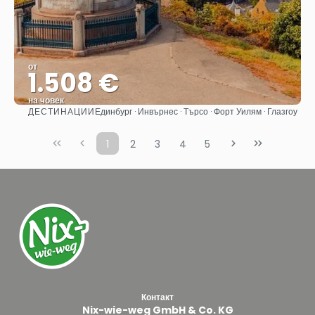
от
1.508 €
на човек
ДЕСТИНАЦИИ
Единбург · Инвърнес · Търсо · Форт Уилям · Глазгоу
Вижте
1
2
3
4
5
Контакт
Nix-wie-weg GmbH & Co. KG