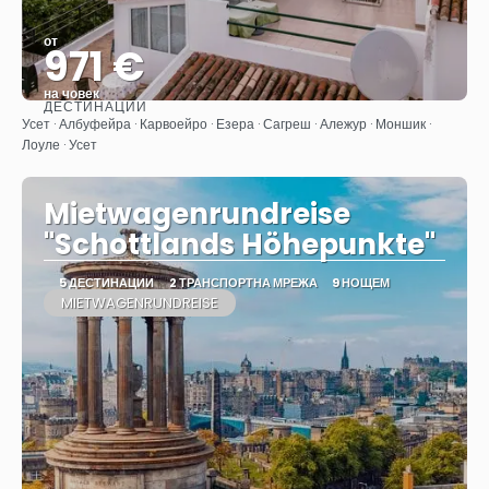
от
971 €
на човек
ДЕСТИНАЦИИ
Вижте
Усет · Албуфейра · Карвоейро · Езера · Сагреш · Алежур · Моншик ·
Лоуле · Усет
Mietwagenrundreise
"Schottlands Höhepunkte"
5 ДЕСТИНАЦИИ
2 ТРАНСПОРТНА МРЕЖА
9 НОЩЕМ
MIETWAGENRUNDREISE