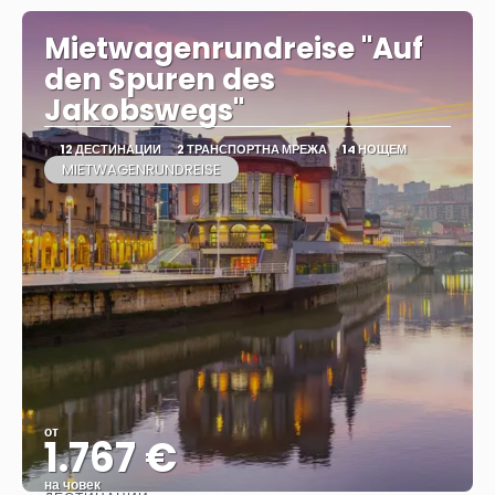
Mietwagenrundreise "Auf
den Spuren des
Jakobswegs"
12 ДЕСТИНАЦИИ
2 ТРАНСПОРТНА МРЕЖА
14 НОЩЕМ
MIETWAGENRUNDREISE
от
1.767 €
на човек