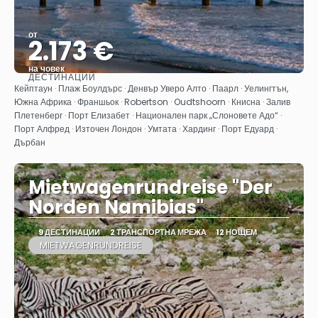
от
2.173 €
на човек
ДЕСТИНАЦИИ
Вижте
Кейптаун · Плаж Боулдърс · Денвър Уверо Алто · Паарл · Уелингтън,
Южна Африка · Франшьок · Robertson · Oudtshoorn · Книсна · Залив
Плетенберг · Порт Елизабет · Национален парк „Слоновете Адо“ ·
Порт Алфред · Източен Лондон · Умтата · Хардинг · Порт Едуард ·
Дърбан
Mietwagenrundreise "Der
Norden Namibias"
9 ДЕСТИНАЦИИ
2 ТРАНСПОРТНА МРЕЖА
12 НОЩЕМ
MIETWAGENRUNDREISE