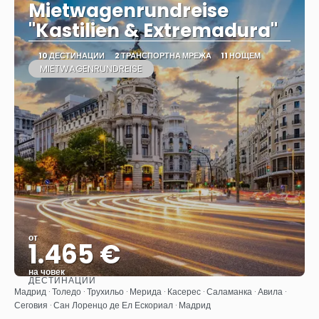
Mietwagenrundreise
"Kastilien & Extremadura"
10 ДЕСТИНАЦИИ
2 ТРАНСПОРТНА МРЕЖА
11 НОЩЕМ
MIETWAGENRUNDREISE
от
1.465 €
на човек
ДЕСТИНАЦИИ
Вижте
Мадрид · Толедо · Трухильо · Мерида · Касерес · Саламанка · Авила ·
Сеговия · Сан Лоренцо де Ел Ескориал · Мадрид