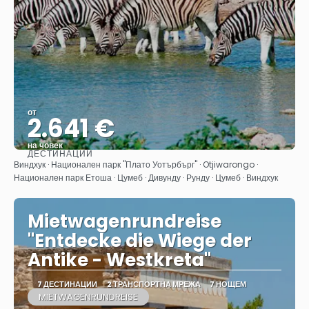
от
2.641 €
на човек
ДЕСТИНАЦИИ
Вижте
Виндхук · Национален парк "Плато Уотърбърг" · Otjiwarongo ·
Национален парк Етоша · Цумеб · Дивунду · Рунду · Цумеб · Виндхук
Mietwagenrundreise
"Entdecke die Wiege der
Antike - Westkreta"
7 ДЕСТИНАЦИИ
2 ТРАНСПОРТНА МРЕЖА
7 НОЩЕМ
MIETWAGENRUNDREISE