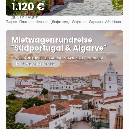
1.120 €
на човек
ДЕСТИНАЦИИ
Вижте
Пафос · Платрес · Никозия (Лефкозия) · Лефкара · Ларнака · Айя Напа
Mietwagenrundreise
"Südportugal & Algarve"
9 ДЕСТИНАЦИИ
2 ТРАНСПОРТНА МРЕЖА
8 НОЩЕМ
Mietwagenrundreise