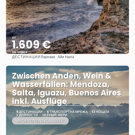
от
1.609 €
на човек
ДЕСТИНАЦИИ
Ларнака · Айя Напа
Вижте
Zwischen Anden, Wein &
Wasserfällen: Mendoza,
Salta, Iguazu, Buenos Aires
inkl. Ausflüge
5 ДЕСТИНАЦИИ
6 ТРАНСПОРТНА МРЕЖА
13 НОЩЕМ
2 ДЕЙНОСТИ
10 ТРАНСФЕРИ
ARGENTINIENS KLASSIKER