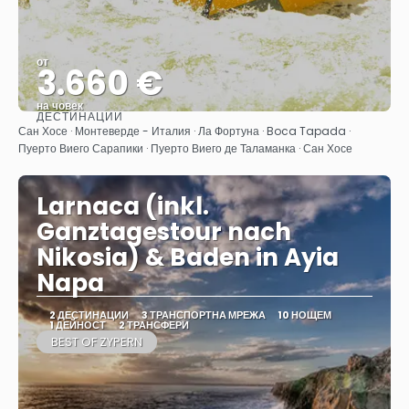
от
3.660 €
на човек
ДЕСТИНАЦИИ
Вижте
Сан Хосе · Монтеверде - Италия · Ла Фортуна · Boca Tapada ·
Пуерто Виего Сарапики · Пуерто Виего де Таламанка · Сан Хосе
Larnaca (inkl.
Ganztagestour nach
Nikosia) & Baden in Ayia
Napa
2 ДЕСТИНАЦИИ
3 ТРАНСПОРТНА МРЕЖА
10 НОЩЕМ
1 ДЕЙНОСТ
2 ТРАНСФЕРИ
BEST OF ZYPERN