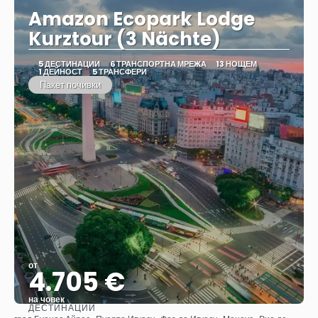
Amazon Ecopark Lodge
Kurztour (3 Nächte)
5 ДЕСТИНАЦИИ
6 ТРАНСПОРТНА МРЕЖА
13 НОЩЕМ
1 ДЕЙНОСТ
5 ТРАНСФЕРИ
Пакет почивки
от
4.705 €
на човек
ДЕСТИНАЦИИ