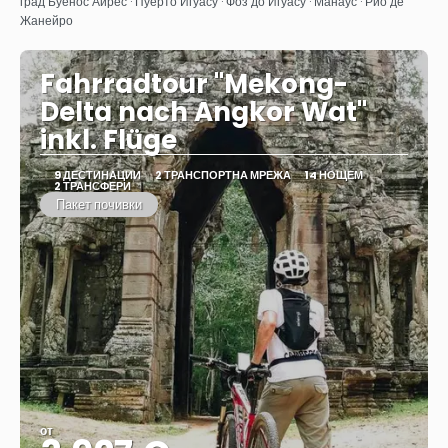
Вижте
град Буенос Айрес · Пуерто Игуасу · Фоз до Игуасу · Манаус · Рио де
Жанейро
Fahrradtour "Mekong-
Delta nach Angkor Wat"
inkl. Flüge
9 ДЕСТИНАЦИИ
2 ТРАНСПОРТНА МРЕЖА
14 НОЩЕМ
2 ТРАНСФЕРИ
Пакет почивки
от