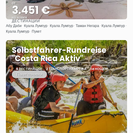
от
3.451 €
на човек
ДЕСТИНАЦИИ
Вижте
Абу Даби · Куала Лумпур · Куала Лумпур · Таман Негара · Куала Лумпур ·
Куала Лумпур · Пукет
Selbstfahrer-Rundreise
"Costa Rica Aktiv"
6 ДЕСТИНАЦИИ
2 ТРАНСПОРТНА МРЕЖА
14 НОЩЕМ
Пакет почивки