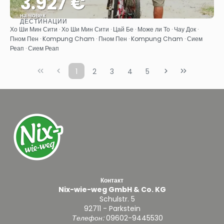
3.927 €
на човек
ДЕСТИНАЦИИ
Вижте
Хо Ши Мин Сити · Хо Ши Мин Сити · Цай Бе · Може ли То · Чау Док ·
Пном Пен · Kompung Cham · Пном Пен · Kompung Cham · Сием
Реап · Сием Реап
1
2
3
4
5
Контакт
Nix-wie-weg GmbH & Co. KG
Schulstr. 5
92711 - Parkstein
Телефон:
09602-9445530