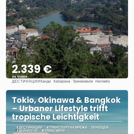
от
2.339 €
на човек
ДЕСТИНАЦИИ
Канди · Хабарана · Тринкомали · Негомбо
Вижте
Tokio, Okinawa & Bangkok
– Urbaner Lifestyle trifft
tropische Leichtigkeit
3 ДЕСТИНАЦИИ
4 ТРАНСПОРТНА МРЕЖА
13 НОЩЕМ
2 ДЕЙНОСТИ
6 ТРАНСФЕРИ