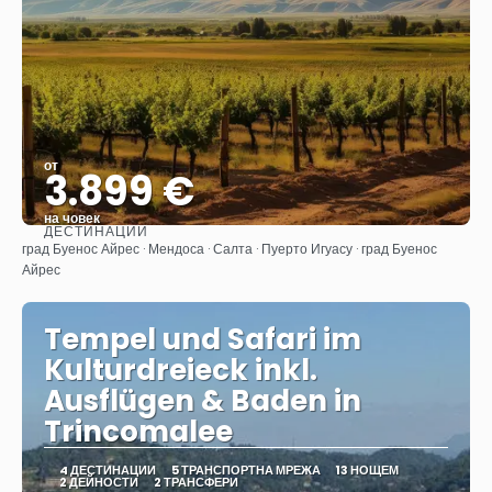
от
3.899 €
на човек
ДЕСТИНАЦИИ
Вижте
град Буенос Айрес · Мендоса · Салта · Пуерто Игуасу · град Буенос
Айрес
Tempel und Safari im
Kulturdreieck inkl.
Ausflügen & Baden in
Trincomalee
4 ДЕСТИНАЦИИ
5 ТРАНСПОРТНА МРЕЖА
13 НОЩЕМ
2 ДЕЙНОСТИ
2 ТРАНСФЕРИ