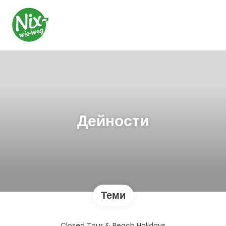
Дейности
Теми
Closed Tour & Beach Holidays