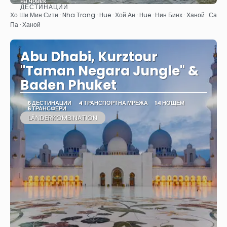
на човек
ДЕСТИНАЦИИ
Вижте
Хо Ши Мин Сити · Nha Trang · Hue · Хой Ан · Hue · Нин Бинх · Ханой · Са
Па · Ханой
Abu Dhabi, Kurztour
"Taman Negara Jungle" &
Baden Phuket
6 ДЕСТИНАЦИИ
4 ТРАНСПОРТНА МРЕЖА
14 НОЩЕМ
6 ТРАНСФЕРИ
LÄNDERKOMBINATION