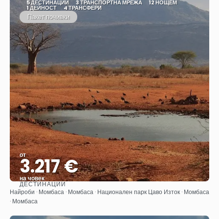
5 ДЕСТИНАЦИИ
3 ТРАНСПОРТНА МРЕЖА
12 НОЩЕМ
1 ДЕЙНОСТ
4 ТРАНСФЕРИ
Пакет почивки
от
3.217 €
на човек
ДЕСТИНАЦИИ
Вижте
Найроби · Момбаса · Момбаса · Национален парк Цаво Изток · Момбаса
· Момбаса