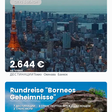
CITYS & BEACH
от
2.644 €
на човек
ДЕСТИНАЦИИ
Токио · Окинава · Банкок
Вижте
Rundreise "Borneos
Geheimnisse"
7 ДЕСТИНАЦИИ
3 ТРАНСПОРТНА МРЕЖА
13 НОЩЕМ
2 ТРАНСФЕРИ