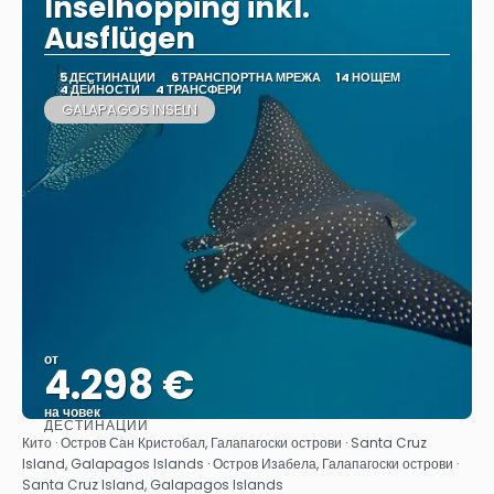
Inselhopping inkl.
Ausflügen
5 ДЕСТИНАЦИИ
6 ТРАНСПОРТНА МРЕЖА
14 НОЩЕМ
4 ДЕЙНОСТИ
4 ТРАНСФЕРИ
GALAPAGOS INSELN
от
4.298 €
на човек
ДЕСТИНАЦИИ
Вижте
Кито · Остров Сан Кристобал, Галапагоски острови · Santa Cruz
Island, Galapagos Islands · Остров Изабела, Галапагоски острови ·
Santa Cruz Island, Galapagos Islands