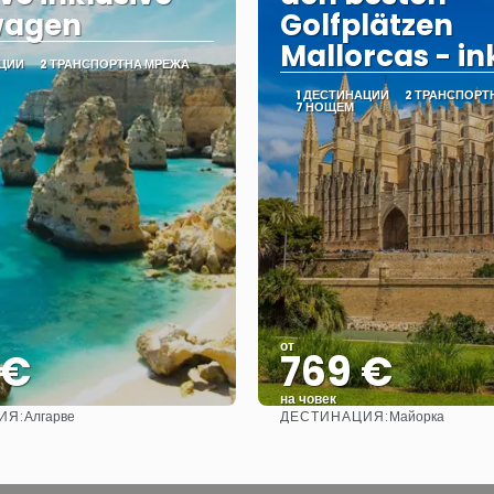
wagen
Golfplätzen
Mallorcas - ink
АЦИИ
2 ТРАНСПОРТНА МРЕЖА
1 ДЕСТИНАЦИИ
2 ТРАНСПОРТ
7 НОЩЕМ
от
 €
769 €
на човек
ИЯ:
ДЕСТИНАЦИЯ:
Алгарве
Майорка
Вижте
Вижте