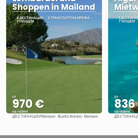
Shoppen in Mailand
Miet
3 ДЕСТИНАЦИИ
2 ТРАНСПОРТНА МРЕЖА
1 ДЕСТИН
11 НОЩЕМ
7 НОЩЕМ
от
от
970 €
836
на човек
на човек
ДЕСТИНАЦИИ
ДЕСТИНАЦ
Милано · Busto Arsizio · Милано
Вижте