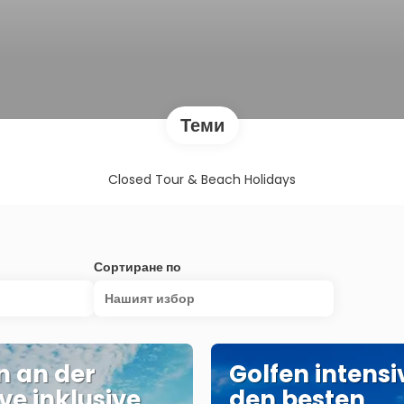
Теми
Closed Tour & Beach Holidays
Сортиране по
Нашият избор
n an der
Golfen intensi
ve inklusive
den besten