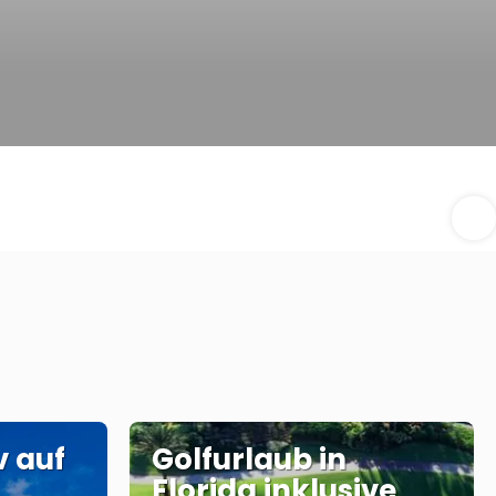
v auf
Golfurlaub in
Florida inklusive