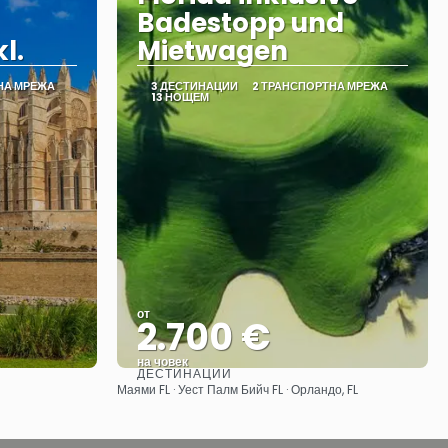
Badestopp und
l.
Mietwagen
НА МРЕЖА
3 ДЕСТИНАЦИИ
2 ТРАНСПОРТНА МРЕЖА
13 НОЩЕМ
от
2.700 €
на човек
ДЕСТИНАЦИИ
Вижте
Маями FL · Уест Палм Бийч FL · Орландо, FL