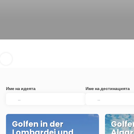
Име на идеята
Име на дестинацията
Golfen in der
Golfe
Lombardei und
Algar