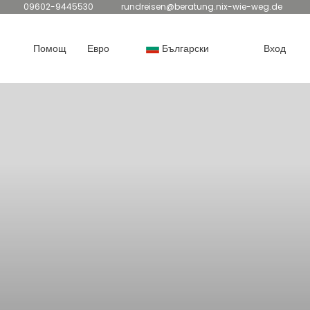
09602-9445530
rundreisen@beratung.nix-wie-weg.de
Помощ
Евро
Български
Вход