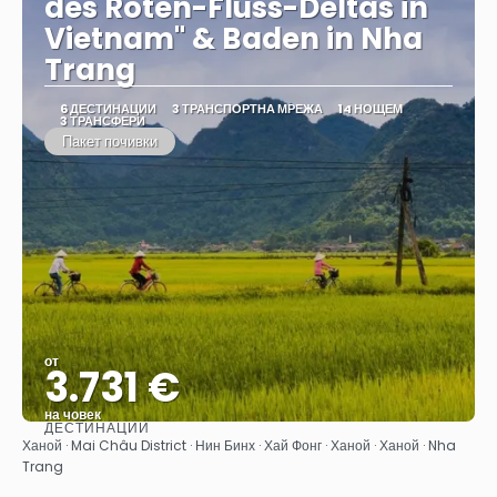
des Roten-Fluss-Deltas in
Vietnam" & Baden in Nha
Trang
6 ДЕСТИНАЦИИ
3 ТРАНСПОРТНА МРЕЖА
14 НОЩЕМ
3 ТРАНСФЕРИ
Пакет почивки
от
3.731 €
на човек
ДЕСТИНАЦИИ
Вижте
Ханой · Mai Châu District · Нин Бинх · Хай Фонг · Ханой · Ханой · Nha
Trang