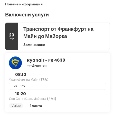
Повече информация
Включени услуги
Транспорт от Франкфурт на
23
Майн до Майорка
апр
Заминаване
Ryanair - FR 4638
Директен
08:10
Франкфурт на Майн
(FRA)
2ч. 10m
10:20
Сон Сант Жоан, Майорка
(PMI)
1 чанта
Value