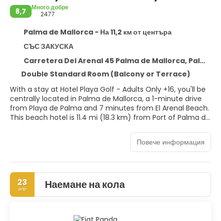
Много добре
8,7
2477
Palma de Mallorca - На 11,2 км от центъра
СЪС ЗАКУСКА
Carretera Del Arenal 45 Palma de Mallorca, Palma de Mallorca 7600
Double Standard Room (Balcony or Terrace)
With a stay at Hotel Playa Golf - Adults Only +16, you'll be
centrally located in Palma de Mallorca, a 1-minute drive
from Playa de Palma and 7 minutes from El Arenal Beach.
This beach hotel is 11.4 mi (18.3 km) from Port of Palma de
Mallorca and 14.6 mi (23.5 km) from Cala Mayor Beach.
Повече информация
Pamper yourself with a visit to the spa, which offers
massages. If you're looking for recreational opportunities,
you'll find outdoor tennis courts, a health club, and an
outdoor pool. This hotel also features complimentary
23
Наемане на кола
wireless internet access, concierge services, and gift
апр
shops/newsstands.
Make yourself at home in one of the 218 guestrooms
featuring minibars and LCD televisions. Rooms have