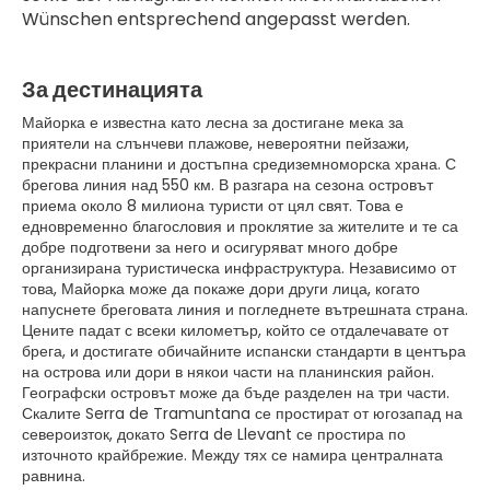
Wünschen entsprechend angepasst werden.
За дестинацията
Майорка е известна като лесна за достигане мека за
приятели на слънчеви плажове, невероятни пейзажи,
прекрасни планини и достъпна средиземноморска храна. С
брегова линия над 550 км. В разгара на сезона островът
приема около 8 милиона туристи от цял свят. Това е
едновременно благословия и проклятие за жителите и те са
добре подготвени за него и осигуряват много добре
организирана туристическа инфраструктура. Независимо от
това, Майорка може да покаже дори други лица, когато
напуснете бреговата линия и погледнете вътрешната страна.
Цените падат с всеки километър, който се отдалечавате от
брега, и достигате обичайните испански стандарти в центъра
на острова или дори в някои части на планинския район.
Географски островът може да бъде разделен на три части.
Скалите Serra de Tramuntana се простират от югозапад на
североизток, докато Serra de Llevant се простира по
източното крайбрежие. Между тях се намира централната
равнина.