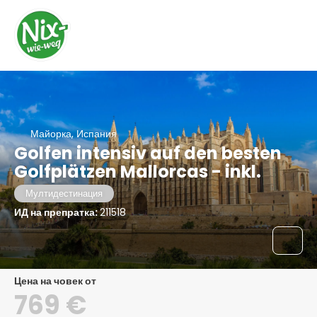
Майорка, Испания
Golfen intensiv auf den besten
Golfplätzen Mallorcas - inkl.
Мултидестинация
ИД на препратка:
211518
цена на човек от
769 €