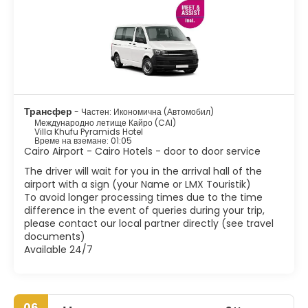
страната. Чистата маса на пирамидите е вдъхновяваща.
Ислямският Кайро, центърът на историческия Кайро, най-
добре се прави пеша. Разположен източно от центъра на
града, той е пълен с очарователни малки джамии и водни
фонтани. Най-важните места за посещение са Цитаделата,
джамията Мохамед Али, Хан ел Халили, основният базар,
някои исторически джамии и дисплеи на средновековната
архитектура, както и някои от турските бани или хамами в
Трансфер
- Частен: Икономична (Автомобил)
Кайро. Никое посещение в Кайро не е завършено, без да
Международно летище Кайро (CAI)
видите египетския музей.
Villa Khufu Pyramids Hotel
Време на вземане: 01:05
Cairo Airport - Cairo Hotels - door to door service
Екзотична атмосфера, хаотичен трафик, хиляди минарета,
шум, очарователни хора, Кайро е очарователен град. Малко
The driver will wait for you in the arrival hall of the
градове по света надминават Кайро по брой паметници или
airport with a sign (your Name or LMX Touristik)
архитектурни стилове. Кайро не е обикновен град, Кайро е
To avoid longer processing times due to the time
цял свят.
difference in the event of queries during your trip,
please contact our local partner directly (see travel
documents)
Available 24/7
06