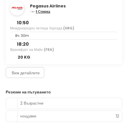
Pegasus Airlines
1 Спирка
10:50
Международно летище Хургада
(HRG)
8ч. 30m
18:20
Франкфурт на Майн
(FRA)
20 KG
Виж детайлите
Резюме на пътуването
2 Възрастни
нощувки
12