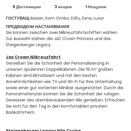
5 Дестинации
3 нощем
1 Нощувки
ГОСТУВАЩ
Aswan, Kom Ombo, Edfu, Esna, Luxor
ПРЕДВИДЕНИ НАСТАНЯВАНИЯ
Sie können zwischen zwei Nilkreuzfahrtschiffen wählen.
Zur Auswahl stehen die JAZ Crown Princess und das
Steigenberger Legacy.
Jaz Crown Nilkreuzfahrt
Genießen Sie die Schönheit der Personalisierung in
unseren opulenten Doppelkabinen. Die 19 m² großen
Kabinen sind klimatisiert und mit den besten
Annehmlichkeiten wie TV und Wi-Fi für Ihre Unterhaltung
sowie einer gut sortierten Minibar ausgestattet. Durch die
Panoramafenster können Sie die Schönheit der ruhigen
Gewässer des atemberaubenden Nils genießen. Erfrischen
Sie sich für den Tag in den komfortablen privaten
Badezimmern.
Steigenberger Legacy Nile Cruise