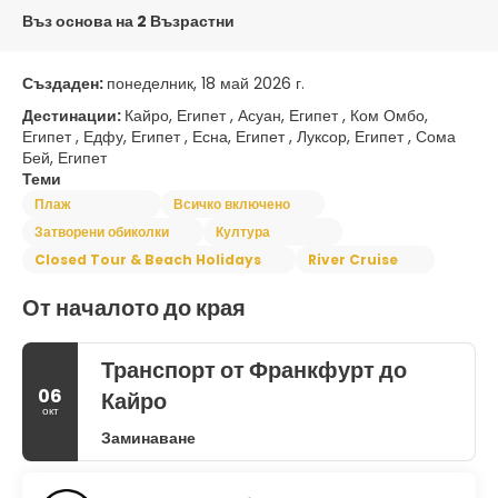
Въз основа на 2 Възрастни
Създаден:
понеделник, 18 май 2026 г.
Дестинации:
Кайро, Египет , Асуан, Египет , Ком Омбо,
Египет , Едфу, Египет , Есна, Египет , Луксор, Египет , Сома
Бей, Египет
Теми
Плаж
Всичко включено
Затворени обиколки
Култура
Closed Tour & Beach Holidays
River Cruise
От началото до края
Транспорт от Франкфурт до
06
Кайро
окт
Заминаване