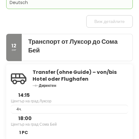
Deutsch
Виж детайлите
Транспорт от Луксор до Сома
12
Бей
окт
Transfer (ohne Guide) – von/bis
Hotel oder Flughafen
Директен
14:15
Център на град Луксор
4ч.
18:00
Център на град Сома Бей
1 PC