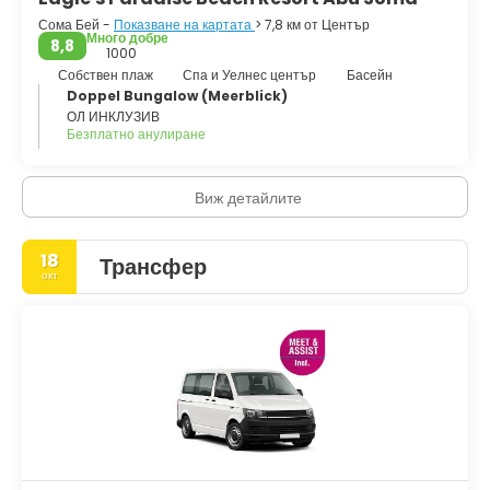
Сома Бей -
Показване на картата
> 7,8 км от Център
Много добре
8,8
1000
Собствен плаж
Спа и Уелнес център
Басейн
Doppel Bungalow (Meerblick)
ОЛ ИНКЛУЗИВ
Безплатно анулиране
Виж детайлите
18
Трансфер
окт