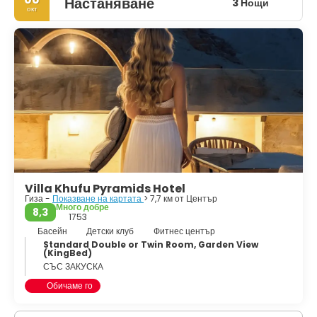
Настаняване
3 Нощи
окт
Villa Khufu Pyramids Hotel
Гиза -
Показване на картата
> 7,7 км от Център
Много добре
8,3
1753
Басейн
Детски клуб
Фитнес център
Standard Double or Twin Room, Garden View
(KingBed)
СЪС ЗАКУСКА
Обичаме го