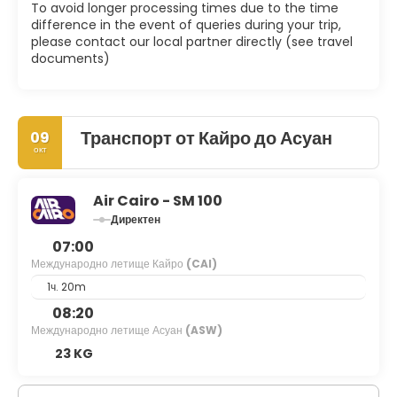
To avoid longer processing times due to the time
difference in the event of queries during your trip,
please contact our local partner directly (see travel
documents)
Транспорт от Кайро до Асуан
09
окт
Air Cairo - SM 100
Директен
07:00
Международно летище Кайро
(CAI)
1ч. 20m
08:20
Международно летище Асуан
(ASW)
23 KG