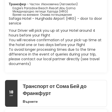
Трансфер
- Частен: Икономична (Автомобил)
Eagle's Paradise Beach Resort Abu Soma
Международно летище Хургада (HRG)
Време на вземане: Очаква потвърждение
Safaga Hotel - Hurghada Airport (HRG) - door to door
service
Your Driver will pick you up at your Hotel around 4
hours before your Flight
You will receive confirmation of your pick-up time at
the hotel one or two days before your flight
To avoid longer processing times due to the time
difference in the event of queries during your trip,
please contact our local partner directly (see travel
documents)
Транспорт от Сома Бей до
18
Франкфурт
окт
Върнете