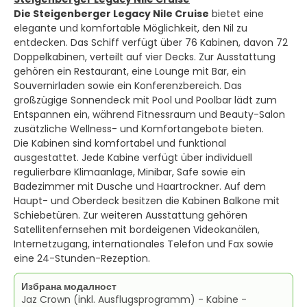
Die Steigenberger Legacy Nile Cruise
bietet eine
elegante und komfortable Möglichkeit, den Nil zu
entdecken. Das Schiff verfügt über 76 Kabinen, davon 72
Doppelkabinen, verteilt auf vier Decks. Zur Ausstattung
gehören ein Restaurant, eine Lounge mit Bar, ein
Souvernirladen sowie ein Konferenzbereich. Das
großzügige Sonnendeck mit Pool und Poolbar lädt zum
Entspannen ein, während Fitnessraum und Beauty-Salon
zusätzliche Wellness- und Komfortangebote bieten.
Die Kabinen sind komfortabel und funktional
ausgestattet. Jede Kabine verfügt über individuell
regulierbare Klimaanlage, Minibar, Safe sowie ein
Badezimmer mit Dusche und Haartrockner. Auf dem
Haupt- und Oberdeck besitzen die Kabinen Balkone mit
Schiebetüren. Zur weiteren Ausstattung gehören
Satellitenfernsehen mit bord­eigenen Videokanälen,
Internetzugang, internationales Telefon und Fax sowie
eine 24-Stunden-Rezeption.
Избрана модалност
Jaz Crown (inkl. Ausflugsprogramm) - Kabine -