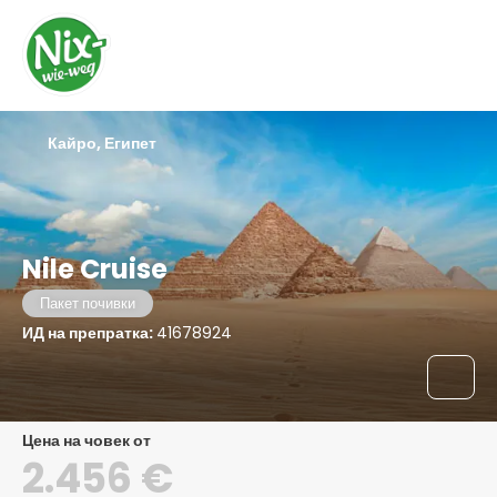
Кайро, Египет
Nile Cruise
Пакет почивки
ИД на препратка:
41678924
цена на човек от
2.456 €