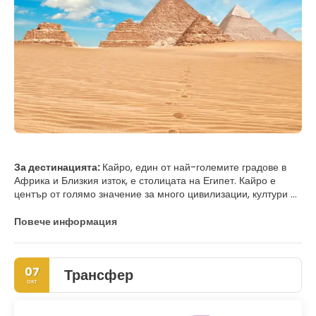
За дестинацията:
Кайро, един от най-големите градове в
Африка и Близкия изток, е столицата на Египет. Кайро е
център от голямо значение за много цивилизации, култури и
религии. От фараонски и гръко-римски до османски и
европейски, преминавайки през еврейски, християнски и
Повече информация
ислямски, всяка от неговите идентичности е оставила силен
отпечатък върху Кайро, като по този начин го прави един от
най-очарователните градове в света.
07
Трансфер
окт
Платото Гиза, което включва пирамидите в Гиза и Сфинкса, е
единственият останал паметник на Седемте чудеса на
древния свят и най-известната туристическа атракция в