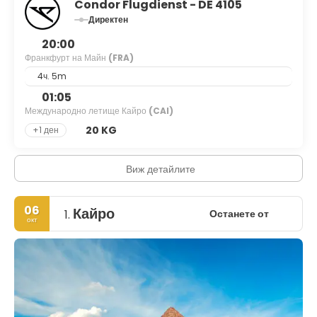
Condor Flugdienst - DE 4105
Директен
20:00
Франкфурт на Майн
(FRA)
4ч. 5m
01:05
Международно летище Кайро
(CAI)
20 KG
+1 ден
Виж детайлите
06
Кайро
Останете от
1.
окт