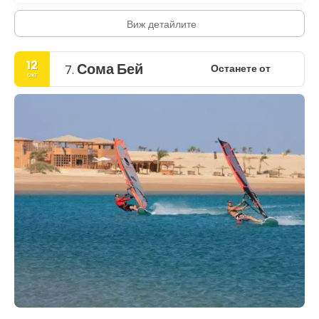
Виж детайлите
12
Сома Бей
Останете от
7.
окт