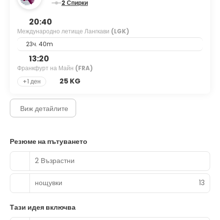
2 Спирки
20:40
Международно летище Лангкави
(LGK)
23ч. 40m
13:20
Франкфурт на Майн
(FRA)
25 KG
+1 ден
Виж детайлите
Резюме на пътуването
2 Възрастни
нощувки
13
Тази идея включва