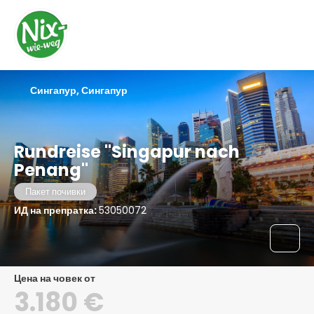
Сингапур, Сингапур
Rundreise "Singapur nach
Penang"
Пакет почивки
ИД на препратка:
53050072
цена на човек от
3.180 €