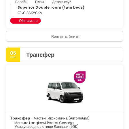
Басейн
Плаж
Детски клуб
Superior Double room (twin beds)
СЪС ЗАКУСКА
Обичаме го
Виж детайлите
05
Трансфер
ное
Трансфер
- Частен: Икономична (Автомобил)
Mercure Langkawi Pantai Cenang
Международно летище Лангкави (LGK)