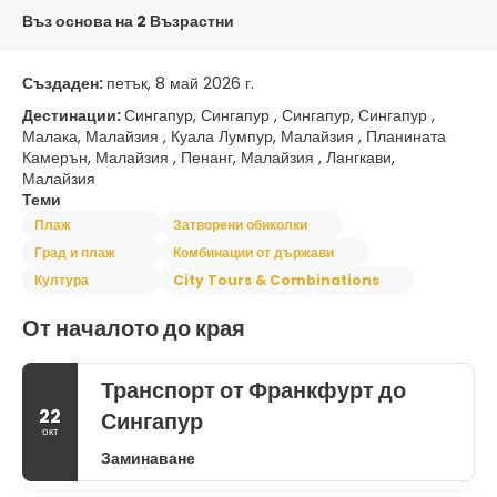
Въз основа на 2 Възрастни
Създаден:
петък, 8 май 2026 г.
Дестинации:
Сингапур, Сингапур , Сингапур, Сингапур ,
Малака, Малайзия , Куала Лумпур, Малайзия , Планината
Камерън, Малайзия , Пенанг, Малайзия , Лангкави,
Малайзия
Теми
Плаж
Затворени обиколки
Град и плаж
Комбинации от държави
Култура
City Tours & Combinations
От началото до края
Транспорт от Франкфурт до
22
Сингапур
окт
Заминаване