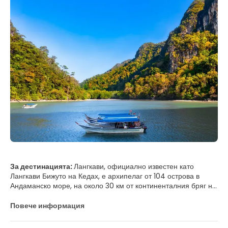
За дестинацията:
Лангкави, официално известен като
Лангкави Бижуто на Кедах, е архипелаг от 104 острова в
Андаманско море, на около 30 км от континенталния бряг на
северозападна Малайзия. Островите са част от щата Кедах,
който е в непосредствена близост до границата с Тайланд.
Повече информация
ОСНОВНИ АТРАКЦИИ ТУРИСТИЧЕСКИ