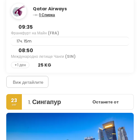
Qatar Airways
1 Спирка
09:35
Франкфурт на Майн
(FRA)
17ч. 15m
08:50
Международно летище Чанги
(SIN)
25 KG
+1 ден
Виж детайлите
23
Сингапур
Останете от
1.
окт