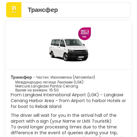
31
Трансфер
- Водопадите Телага Туджу, известни още като Седемте
окт
кладенци.
- Кабинков лифт. Кабинков лифт, който стига до върха на
хълм с добра гледка към Pantai Cenang.
- Гунунг Рая. Невероятни гледки от гледката на върха.
- Crocodile Adventureland.
- Оризова градина Ламан Пади.
Трансфер
- Частен: Икономична (Автомобил)
- Градина на легендите.
Международно летище Лангкави (LGK)
Mercure Langkawi Pantai Cenang
Време на вземане: 15:50
- Подводен свят.
From Langkawi International Airport (LGK) - Langkawi
Cenang Harbor Area - from Airport to harbor Hotels or
- Площадът на орела.
for boat to Rebak Island
- Ориенталско село.
The driver will wait for you in the arrival hall of the
airport with a sign (your Name or LMX Touristik)
To avoid longer processing times due to the time
difference in the event of queries during your trip,