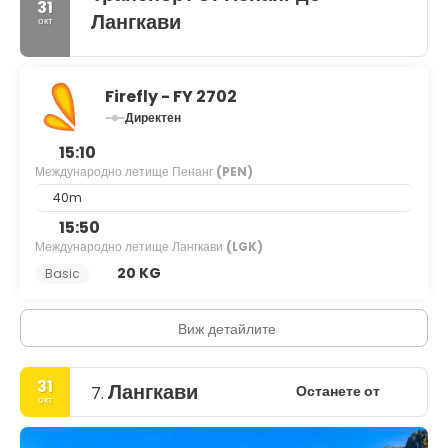
31
Лангкави
окт
Firefly - FY 2702
Директен
15:10
Международно летище Пенанг
(PEN)
40m
15:50
Международно летище Лангкави
(LGK)
20 KG
Basic
Виж детайлите
31
Лангкави
Останете от
7.
окт