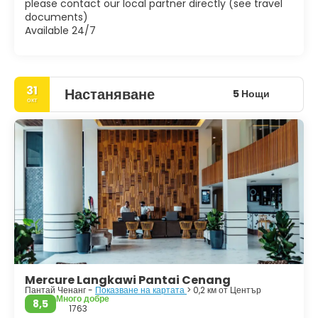
please contact our local partner directly (see travel
documents)
Available 24/7
31
Настаняване
5 Нощи
окт
Mercure Langkawi Pantai Cenang
Пантай Ченанг -
Показване на картата
> 0,2 км от Център
Много добре
8,5
1763