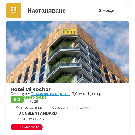
23
Настаняване
2 Нощи
окт
Hotel Mi Rochor
Сингапур -
Показване на картата
> 7,0 км от Център
Много добре
8,2
7526
Фитнес център
Ресторант
Паркинг
DOUBLE STANDARD
СЪС ЗАКУСКА
Обичаме го