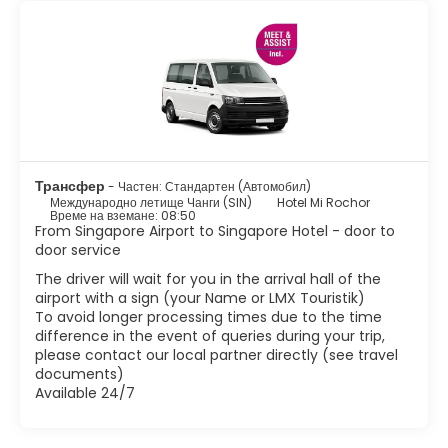
превъзходна градина с орхидеи, която е красиво озеленена
и има голямо разнообразие от орхидеи. Merlion е може би
най-известната забележителност на Сингапур. Тази
структура на Merlion се намира в Merlion Park, който се
намира в централния бизнес район. Има някои
очарователни етнически райони като Малката Индия,
Арабската улица, Чайнатаун и Гейланг. Тези райони
определено си струва да посетите, ако искате да се
докоснете до истинска сингапурска култура. Други атракции
включват музеи от световна класа, зашеметяващи цветни
Трансфер
- Частен: Стандартен (Автомобил)
магазини, Марина Бей и тучни паркове. Освен пазаруването,
Международно летище Чанги (SIN)
Hotel Mi Rochor
Сингапур има страхотна храна. Тъй като е дом на различни
Време на вземане: 08:50
From Singapore Airport to Singapore Hotel - door to
етнически групи, Сингапур е създал чудесна комбинация от
door service
вкусове и текстури в тяхната кухня.
Сингапур е един от най-оживените и модерни градове в
The driver will wait for you in the arrival hall of the
Азия с тропически климат, с вкусна храна, добро пазаруване
airport with a sign (your Name or LMX Touristik)
и оживен нощен живот, той се превърна в една топ
To avoid longer processing times due to the time
difference in the event of queries during your trip,
please contact our local partner directly (see travel
documents)
Available 24/7