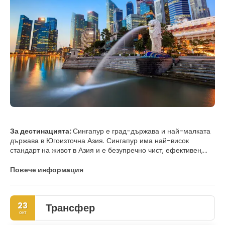
За дестинацията:
Сингапур е град-държава и най-малката
държава в Югоизточна Азия. Сингапур има най-висок
стандарт на живот в Азия и е безупречно чист, ефективен,
регулиран и модерен град. Градът има интересна
комбинация от стари и нови култури, съчетавайки
Повече информация
небостъргачите на бизнес района с много интересна
смесица от древни култури в някои от неговите квартали.
Сингапур е един от най-зелените градове до такава степен,
23
Трансфер
че градът е наречен Градина-град. Една от основните
окт
атракции са Ботаническите градини, които включват