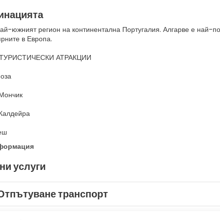
инацията
най-южният регион на континентална Португалия. Алгарве е най-по
рните в Европа.
ТУРИСТИЧЕСКИ АТРАКЦИИ
оза
Мончик
Калдейра
еш
нформация
ни услуги
Отпътуване транспорт