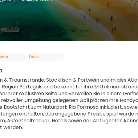
ости
Голф
о
en & Traumstrände, Stockfisch & Portwein und mildes Atlant
e Region Portugals und bekannt für ihre Mittelmeerstrände 
on ihrer exclusiven Seite und verweilen Sie in einem Golfh
n reizvoller Umgebung gelegenen Golfplätzen ihre Handycap
e Bootsfahrt zum Naturpark Ria Formosa inkludiert, sowie
ungen enthalten, das angegebene Preisbeispiel wurde mit
m, Aufenthaltsdauer, Hotels sowie der Abflughafen könn
t werden.