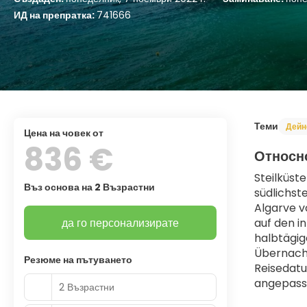
ИД на препратка:
741666
Теми
Дейн
цена на човек от
836 €
Относн
Steilküst
Въз основа на 2 Възрастни
südlichst
Algarve v
да го персонализирате
auf den i
halbtägig
Übernacht
Резюме на пътуването
Reisedatu
angepass
2 Възрастни