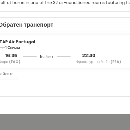
elf at home in one of the 32 air-conditioned rooms featuring fl
ps you connected, and cable programming is available for your
ng is provided daily, and cribs/infant beds (surcharge) can be 
Обратен транспорт
joy a meal at the restaurant serving the guests of Estalagem Seq
avorite drink at the bar/lounge. A complimentary buffet breakfas
enities include luggage storage, a safe deposit box at the front 
TAP Air Portugal
1 Спирка
16:35
22:40
5ч. 5m
Фаро
(FAO)
Франкфурт на Майн
(FRA)
тайлите