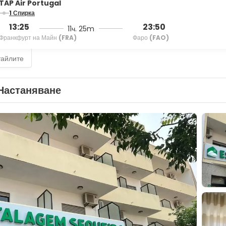
TAP Air Portugal
1 Спирка
13:25
23:50
11ч. 25m
Франкфурт на Майн
(FRA)
Фаро
(FAO)
тайлите
Настаняване