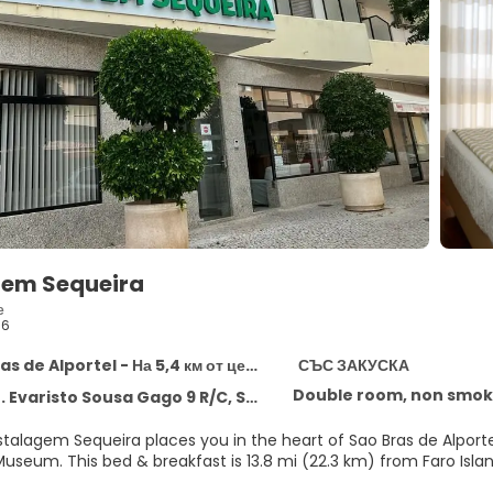
gem Sequeira
е
56
s de Alportel - На 5,4 км от центъра
СЪС ЗАКУСКА
Double room, non smoki
risto Sousa Gago 9 R/C, Sao Bras de Alportel 8150-139
Estalagem Sequeira places you in the heart of Sao Bras de Alpor
Costume Museum. This bed & breakfast is 13.8 mi (22.3 km) from F