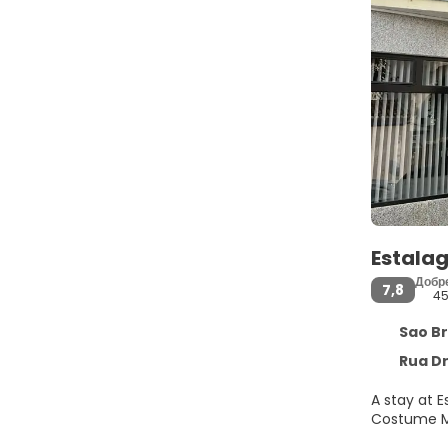
Estala
Добр
7,8
4
Sao Bra
Rua Dr. Eva
A stay at 