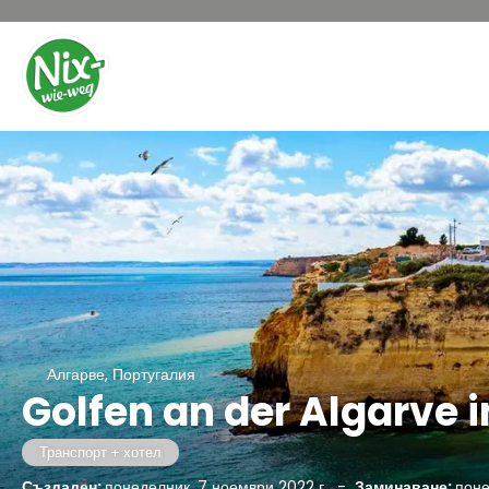
Алгарве, Португалия
Golfen an der Algarve 
Транспорт + хотел
Създаден:
понеделник, 7 ноември 2022 г.
-
Заминаване:
поне