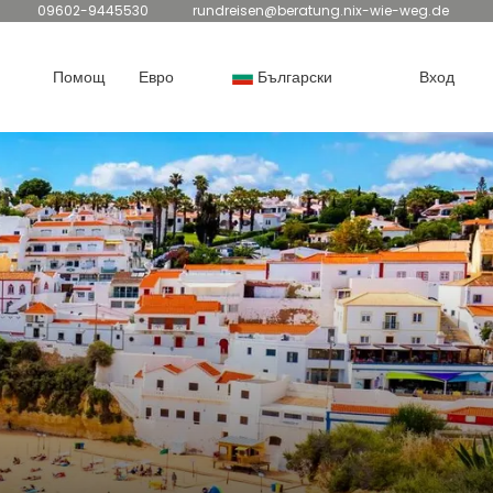
09602-9445530
rundreisen@beratung.nix-wie-weg.de
Помощ
Евро
Български
Вход