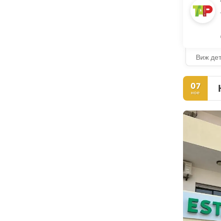
Виж де
07
ное