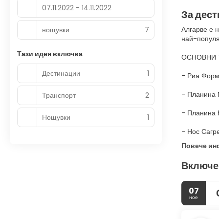
07.11.2022 - 14.11.2022
За дест
Алгарве е 
нощувки
7
най-популя
Тази идея включва
ОСНОВНИ 
Дестинации
1
- Риа Форм
- Планина 
Транспорт
2
- Планина 
Нощувки
1
- Нос Сагр
Повече и
Включе
07
ное