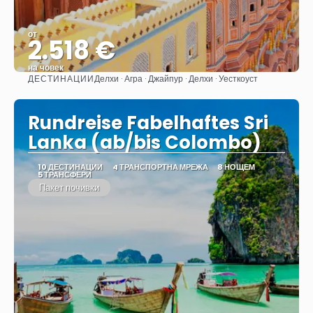
от
2.518 €
на човек
ДЕСТИНАЦИИ
Делхи · Агра · Джайпур · Делхи · Уесткоуст
Вижте
Rundreise Fabelhaftes Sri
Lanka (ab/bis Colombo)
10 ДЕСТИНАЦИИ
4 ТРАНСПОРТНА МРЕЖА
8 НОЩЕМ
5 ТРАНСФЕРИ
Пакет почивки