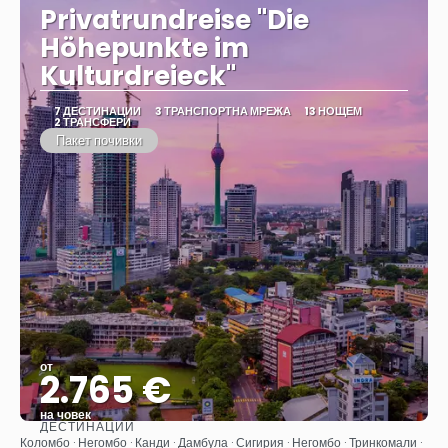
Privatrundreise "Die
Höhepunkte im
Kulturdreieck"
7 ДЕСТИНАЦИИ
3 ТРАНСПОРТНА МРЕЖА
13 НОЩЕМ
2 ТРАНСФЕРИ
Пакет почивки
от
2.765 €
на човек
ДЕСТИНАЦИИ
Вижте
Коломбо · Негомбо · Канди · Дамбула · Сигирия · Негомбо · Тринкомали ·