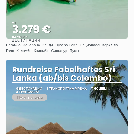
от
3.279 €
на човек
ДЕСТИНАЦИИ
Вижте
Негомбо · Хабарана · Канди · Нувара Елия · Национален парк Яла ·
Гале · Коломбо · Коломбо · Сингапур · Пукет
Rundreise Fabelhaftes Sri
Lanka (ab/bis Colombo)
9 ДЕСТИНАЦИИ
3 ТРАНСПОРТНА МРЕЖА
7 НОЩЕМ
3 ТРАНСФЕРИ
Пакет почивки