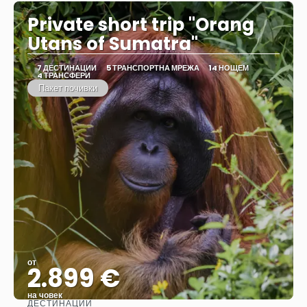
Private short trip "Orang
Utans of Sumatra"
7 ДЕСТИНАЦИИ
5 ТРАНСПОРТНА МРЕЖА
14 НОЩЕМ
4 ТРАНСФЕРИ
Пакет почивки
от
2.899 €
на човек
ДЕСТИНАЦИИ