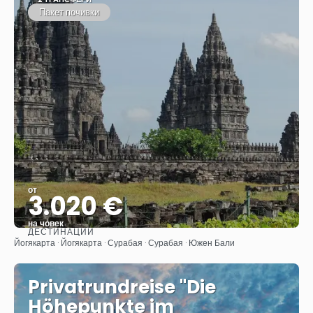
Пакет почивки
от
3.020 €
на човек
ДЕСТИНАЦИИ
Вижте
Йогякарта · Йогякарта · Сурабая · Сурабая · Южен Бали
Privatrundreise "Die
Höhepunkte im