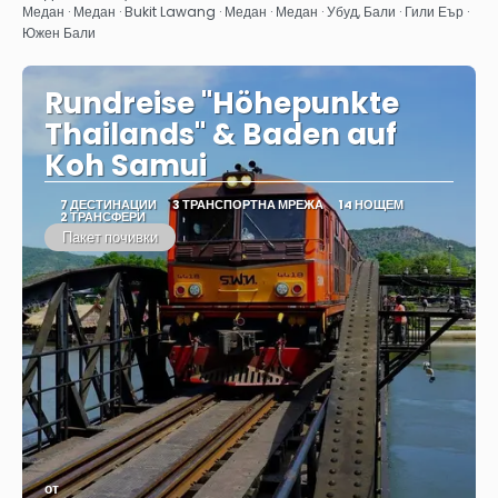
Вижте
Медан · Медан · Bukit Lawang · Медан · Медан · Убуд, Бали · Гили Еър ·
Южен Бали
Rundreise "Höhepunkte
Thailands" & Baden auf
Koh Samui
7 ДЕСТИНАЦИИ
3 ТРАНСПОРТНА МРЕЖА
14 НОЩЕМ
2 ТРАНСФЕРИ
Пакет почивки
от