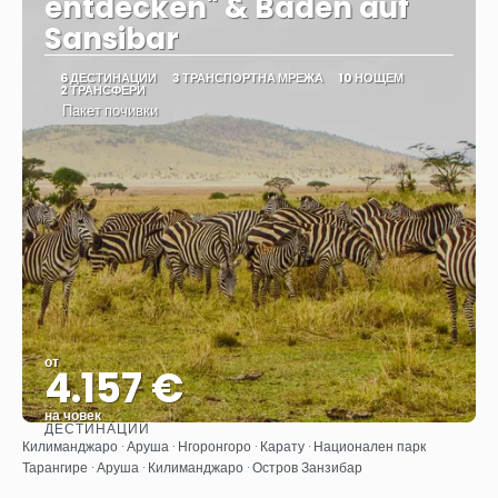
entdecken" & Baden auf
Sansibar
6 ДЕСТИНАЦИИ
3 ТРАНСПОРТНА МРЕЖА
10 НОЩЕМ
2 ТРАНСФЕРИ
Пакет почивки
от
4.157 €
на човек
ДЕСТИНАЦИИ
Вижте
Килиманджаро · Аруша · Нгоронгоро · Карату · Национален парк
Тарангире · Аруша · Килиманджаро · Остров Занзибар