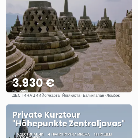
от
3.930 €
на човек
ДЕСТИНАЦИИ
Йогякарта · Йогякарта · Баликпапан · Ломбок
Вижте
Private Kurztour
"Höhepunkte Zentraljavas"
5 ДЕСТИНАЦИИ
4 ТРАНСПОРТНА МРЕЖА
12 НОЩЕМ
2 ТРАНСФЕРИ