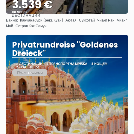
3.539 €
на човек
ДЕСТИНАЦИИ
Вижте
Банкок · Канчанабури (река Куай) · Аютая · Сукхотай · Чианг Рай · Чианг
Май · Остров Кох Самуи
Privatrundreise "Goldenes
Dreieck"
4 ДЕСТИНАЦИИ
3 ТРАНСПОРТНА МРЕЖА
8 НОЩЕМ
2 ТРАНСФЕРИ
Пакет почивки