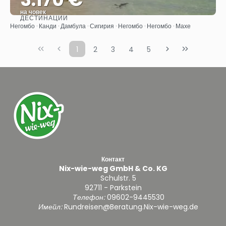
на човек
ДЕСТИНАЦИИ
Вижте
Негомбо · Канди · Дамбула · Сигирия · Негомбо · Негомбо · Махе
1
2
3
4
5
Контакт
Nix-wie-weg GmbH & Co. KG
Schulstr. 5
92711 - Parkstein
Телефон:
09602-9445530
Имейл:
Rundreisen@Beratung.Nix-wie-weg.de