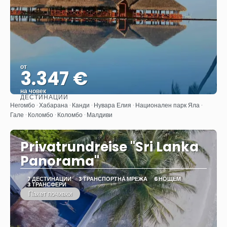
от
3.347 €
на човек
ДЕСТИНАЦИИ
Вижте
Негомбо · Хабарана · Канди · Нувара Елия · Национален парк Яла ·
Гале · Коломбо · Коломбо · Малдиви
Privatrundreise "Sri Lanka
Panorama"
7 ДЕСТИНАЦИИ
3 ТРАНСПОРТНА МРЕЖА
6 НОЩЕМ
3 ТРАНСФЕРИ
Пакет почивки