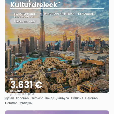
Kulturdreieck"
8 ДЕСТИНАЦИИ
4 ТРАНСПОРТНА МРЕЖА
14 НОЩЕМ
6 ТРАНСФЕРИ
Пакет почивки
от
3.631 €
на човек
ДЕСТИНАЦИИ
Вижте
Дубай · Коломбо · Негомбо · Канди · Дамбула · Сигирия · Негомбо ·
Негомбо · Малдиви