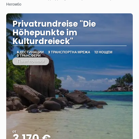
Негомбо
Privatrundreise "Die
Höhepunkte im
Kulturdreieck"
6 ДЕСТИНАЦИИ
3 ТРАНСПОРТНА МРЕЖА
12 НОЩЕМ
3 ТРАНСФЕРИ
Пакет почивки
от
3.170 €