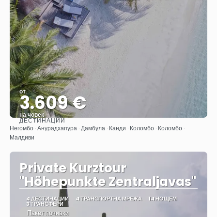
от
3.609 €
на човек
ДЕСТИНАЦИИ
Вижте
Негомбо · Анурадхапура · Дамбула · Канди · Коломбо · Коломбо ·
Малдиви
Private Kurztour
"Höhepunkte Zentraljavas"
4 ДЕСТИНАЦИИ
4 ТРАНСПОРТНА МРЕЖА
14 НОЩЕМ
3 ТРАНСФЕРИ
Пакет почивки