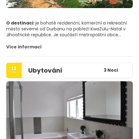
O destinaci:
je bohaté rezidenční, komerční a rekreační
město severně od Durbanu na pobřeží KwaZulu-Natal v
Jihoafrické republice. Je součástí metropolitní obce
eThekwini, která byla vytvořena v roce 2000 a zahrnuje
širší oblast Durbanu. (správná výslovnost "hl" v Umhlanga
Více informací
je podobná velšskému "ll"), název znamená "místo rákosí"
v jazyce Zulu. Na jihu sousedí s Durban North a na západě
s Mt Edgecombe.
13
Ubytování
3 Noci
lis