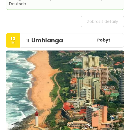
Deutsch
Zobrazit detaily
13
Umhlanga
Pobyt
11.
lis