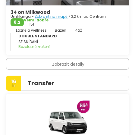
34 on Milkwood
Umhlanga -
Zobrazit na mapě
> 2,2 km od Centrum
Velmi dobře
8,2
151
Lázně a wellness
Bazén
Pláž
DOUBLE STANDARD
SE SNÍDANÍ
Bezplatné zrušení
Zobrazit detaily
16
Transfer
lis