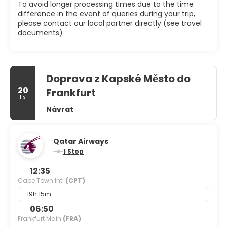
To avoid longer processing times due to the time
difference in the event of queries during your trip,
please contact our local partner directly (see travel
documents)
Doprava z Kapské Město do
20
Frankfurt
lis
Návrat
Qatar Airways
1 Stop
12:35
Cape Town Intl
(CPT)
19h 15m
06:50
Frankfurt Main
(FRA)