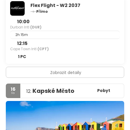
Flex Flight - W2 2037
Přímo
10:00
Durban Intl
(DUR)
2h 15m
12:15
Cape Town Intl
(CPT)
1 PC
Zobrazit detaily
16
Kapské Město
Pobyt
12.
lis