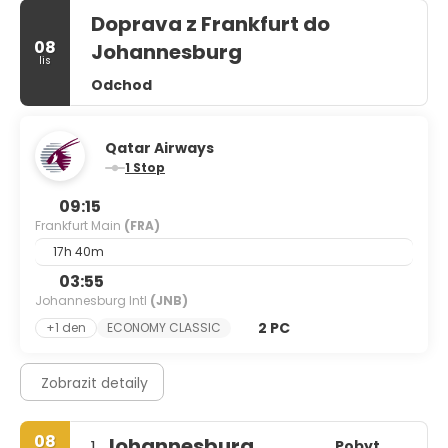
Doprava z Frankfurt do
08
Johannesburg
lis
Odchod
Qatar Airways
1 Stop
09:15
Frankfurt Main
(FRA)
17h 40m
03:55
Johannesburg Intl
(JNB)
2 PC
+1 den
ECONOMY CLASSIC
Zobrazit detaily
08
Johannesburg
Pobyt
1.