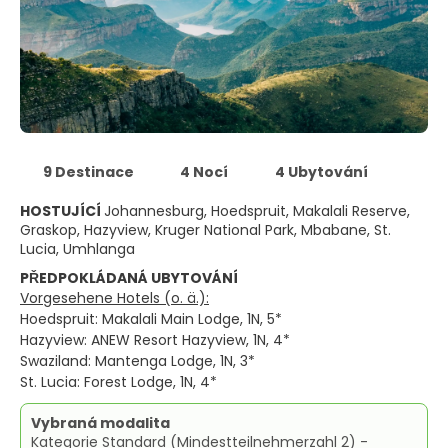
9 Destinace
4 Nocí
4 Ubytování
HOSTUJÍCÍ
Johannesburg, Hoedspruit, Makalali Reserve,
Graskop, Hazyview, Kruger National Park, Mbabane, St.
Lucia, Umhlanga
PŘEDPOKLÁDANÁ UBYTOVÁNÍ
Vorgesehene Hotels (o. ä.):
Hoedspruit: Makalali Main Lodge, 1N, 5*
Hazyview: ANEW Resort Hazyview, 1N, 4*
Swaziland: Mantenga Lodge, 1N, 3*
St. Lucia: Forest Lodge, 1N, 4*
Vybraná modalita
Kategorie Standard (Mindestteilnehmerzahl 2) -