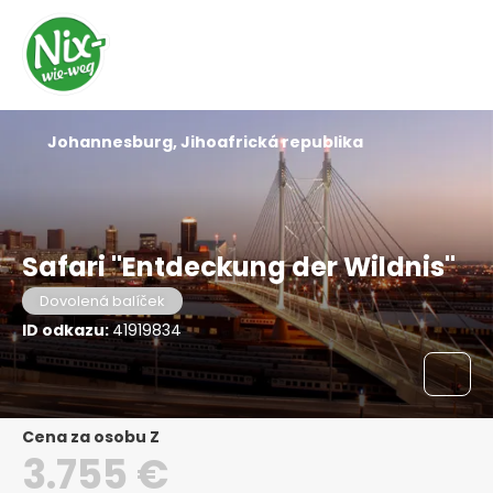
Johannesburg, Jihoafrická republika
Safari "Entdeckung der Wildnis"
Dovolená balíček
ID odkazu:
41919834
Cena za osobu Z
3.755 €