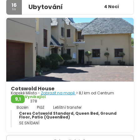
16
Ubytování
4 Noci
lis
Cotswold House
Kapské Město -
Zobrazit na mapě
> 8,1 km od Centrum
Vynikající
9,1
378
Bazén
Pláž
Letištní transfer
Ceres Cotswold Standard, Queen Bed, Ground
Floor, Patio (QueenBed)
SE SNÍDANÍ