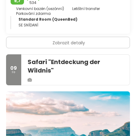
9,7
534
Venkovní bazén (sezónní)
Letištní transfer
Parkování zdarma
Standard Room (QueenBed)
SE SNÍDANÍ
Zobrazit detaily
Safari "Entdeckung der
09
Wildnis"
lis