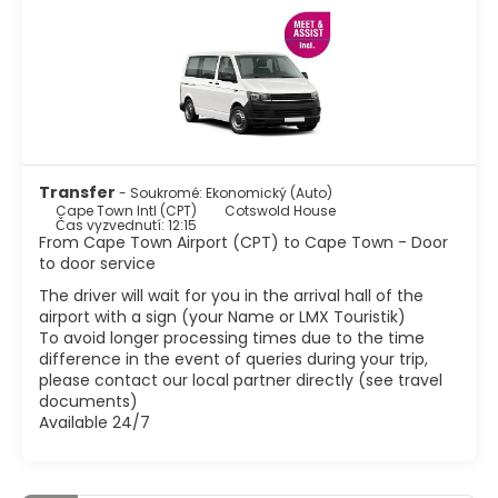
se nachází hned vedle hlavní ulice Adderley. Esplanáda ve
stínu radnice slouží jako pódium pro politické
shromáždění, stejně jako trh, kde se prodává vše od jídla
po oblečení. Hrad Dobré naděje se tyčí nad esplanádou a
je to nejstarší koloniální budova v Jižní Africe. Jednou z
nejstarších obytných částí Kapského Města je Bo Kaap,
jedinečná čtvrť s bohatou kulturní a sociální historií.
Navštivte náměstí Nobel a podívejte se na poctu čtyřem
nositelům Nobelovy ceny za mír z Jižní Afriky. Kapské
Transfer
- Soukromé: Ekonomický (Auto)
Město má některé z nejlepších pláží v Africe, všechny s
Cape Town Intl (CPT)
Cotswold House
čistým bílým pískem typickým pro Kapsko.
Čas vyzvednutí: 12:15
From Cape Town Airport (CPT) to Cape Town - Door
Kapské Město je nádherné místo s něčím pro každého,
to door service
slunce, pláže, přátelští lidé, africká kultura, dobré jídlo,
skvělé víno a fantastické scenérie. Na co ještě čekáte?
The driver will wait for you in the arrival hall of the
airport with a sign (your Name or LMX Touristik)
To avoid longer processing times due to the time
difference in the event of queries during your trip,
please contact our local partner directly (see travel
documents)
Available 24/7