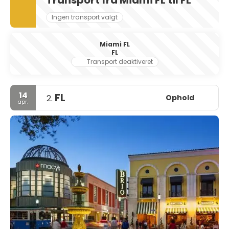
Transport fra Miami FL til FL
Ingen transport valgt
Miami FL
FL
Transport deaktiveret
14
FL
Ophold
2.
apr.