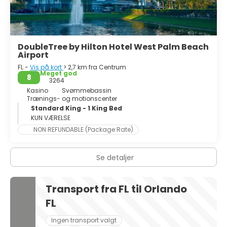
DoubleTree by Hilton Hotel West Palm Beach
Airport
FL -
Vis på kort
> 2,7 km fra Centrum
Meget god
8
3264
Kasino
Svømmebassin
Trænings- og motionscenter
Standard King - 1 King Bed
KUN VÆRELSE
NON REFUNDABLE (Package Rate)
Se detaljer
Transport fra FL til Orlando
FL
Ingen transport valgt