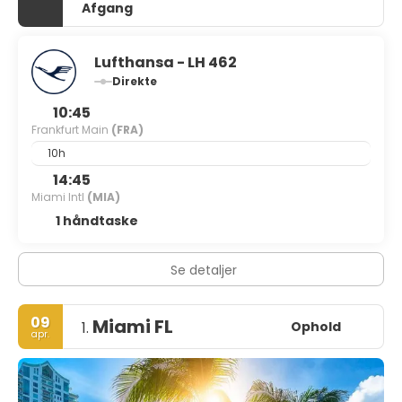
Afgang
Lufthansa - LH 462
Direkte
10:45
Frankfurt Main
(FRA)
10h
14:45
Miami Intl
(MIA)
1 håndtaske
Se detaljer
09
Miami FL
Ophold
1.
apr.