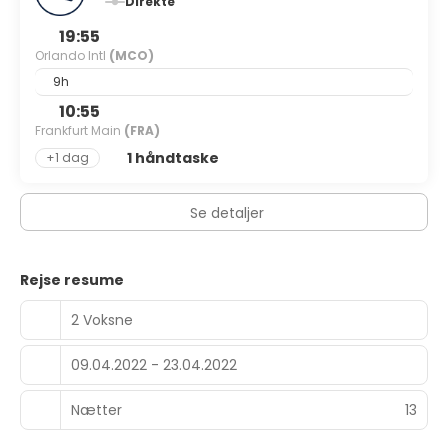
Direkte
19:55
Orlando Intl
(MCO)
9h
10:55
Frankfurt Main
(FRA)
1 håndtaske
+1 dag
Se detaljer
Rejse resume
2 Voksne
09.04.2022 - 23.04.2022
Nætter
13