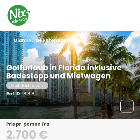
Miami FL, De Forenede Stater
Golfurlaub in Florida inklusive
Badestopp und Mietwagen
Multidestination
Ref ID:
181818
pris pr. person Fra
2.700 €