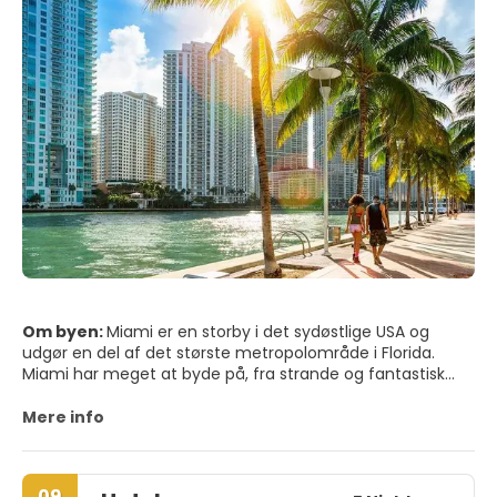
Om byen:
Miami er en storby i det sydøstlige USA og
udgør en del af det største metropolområde i Florida.
Miami har meget at byde på, fra strande og fantastisk
vejr til endeløse nætter med den bedste festscene i
verden. Miami forbliver et af verdens mest trendy og
Mere info
flotteste hotspots, med smukke strande, et imponerende
Art Deco-distrikt og shopping og spisning i verdensklasse. I
nærheden af byen Miami ligger Everglades National Park
09