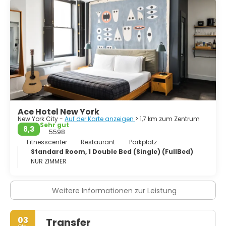
September Ihren Respekt erweisen können. Obwohl
Manhattan die meisten Wahrzeichen der Stadt
beherbergt, hat jeder der Stadtteile seine eigene
einzigartige und unverwechselbare Persönlichkeit, die es
zu erkunden lohnt. Von den historischen Straßen
Brooklyns bis zur internationalen Küche von Queens gibt
es in der Stadt für jeden etwas. Vor allem aber ist New
York eine Stadt, in der man Spaß haben und sich
verwöhnen lassen kann. Also, genießen Sie es und
machen Sie sich bereit, in den Big Apple zu beißen. New
York City hat für jeden etwas zu bieten: Architektur, Kunst,
Küche, Unterhaltung, Shopping. Alles ist hier.
Ace Hotel New York
New York City -
Auf der Karte anzeigen
> 1,7 km zum Zentrum
Sehr gut
8,3
5598
Fitnesscenter
Restaurant
Parkplatz
Standard Room, 1 Double Bed (Single) (FullBed)
NUR ZIMMER
Weitere Informationen zur Leistung
03
Transfer