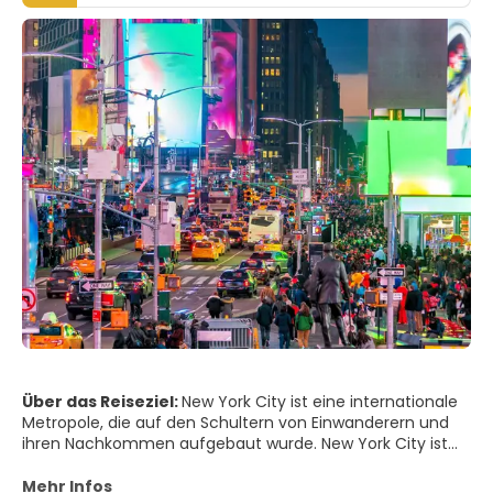
Über das Reiseziel:
New York City ist eine internationale
Metropole, die auf den Schultern von Einwanderern und
ihren Nachkommen aufgebaut wurde. New York City ist
die Heimat von acht Millionen Menschen, und die Stadt
empfängt jährlich mehr als 50 Millionen Besucher. Ihre
Mehr Infos