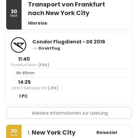
Transport von Frankfurt
30
nach New York City
Sept.
Hinreise
Condor Flugdienst - DE 2016
Direktflug
11:40
Frankfurt Main
(FRA)
8h 45min
14:25
John F Kennedy Intl
(JFK)
1 PC
Weitere Informationen zur Leistung
30
New York City
Reiseziel
1.
Sept.