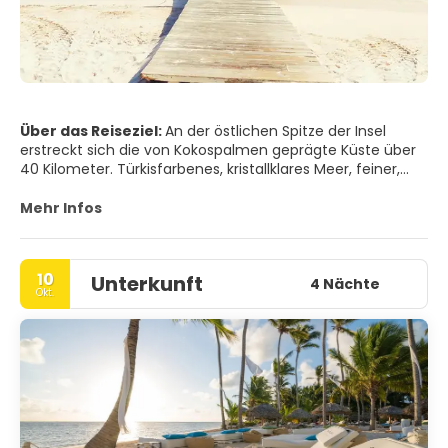
Über das Reiseziel:
An der östlichen Spitze der Insel
erstreckt sich die von Kokospalmen geprägte Küste über
40 Kilometer. Türkisfarbenes, kristallklares Meer, feiner,
weißer und ununterbrochener Sandstrand mit endlosen
Wäldern aus Kokospalmen im Hinterland und
Mehr Infos
Hotelanlagen, die keine Wünsche offen lassen, machen
Punta Cana für viele zum Inbegriff des Karibiktraums. Das
Angebot an Wassersportarten ist groß und es gibt
10
Unterkunft
mehrere Golfplätze. Die Luxusressorts bilden in sich
4 Nächte
Okt.
geschlossene Siedlungen.