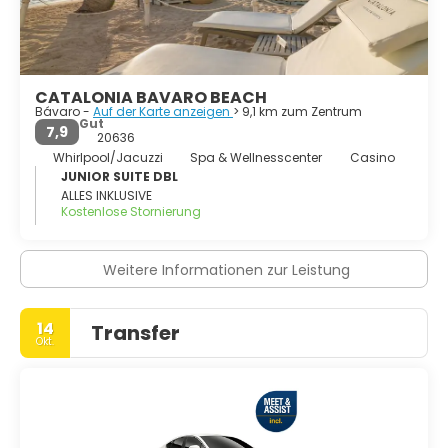
CATALONIA BAVARO BEACH
Bávaro -
Auf der Karte anzeigen
> 9,1 km zum Zentrum
Gut
7,9
20636
Whirlpool/Jacuzzi
Spa & Wellnesscenter
Casino
JUNIOR SUITE DBL
ALLES INKLUSIVE
Kostenlose Stornierung
Weitere Informationen zur Leistung
14
Transfer
Okt.