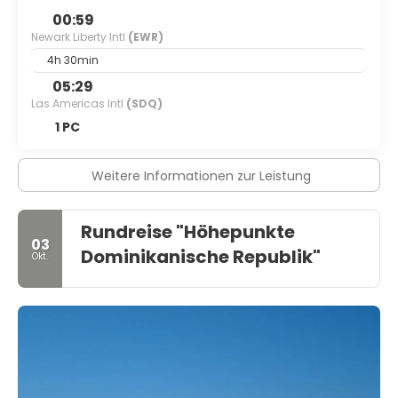
00:59
Newark Liberty Intl
(EWR)
4h 30min
05:29
Las Americas Intl
(SDQ)
1 PC
Weitere Informationen zur Leistung
Rundreise "Höhepunkte
03
Dominikanische Republik"
Okt.