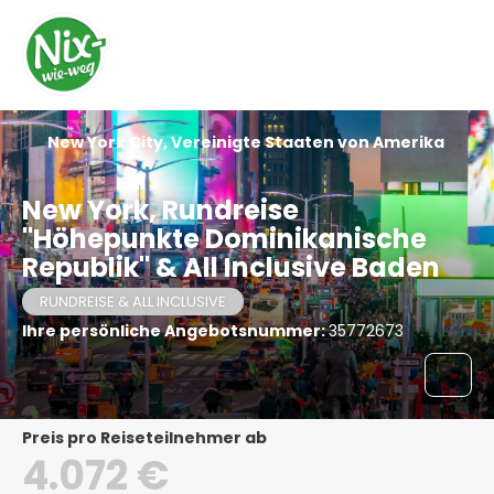
New York City, Vereinigte Staaten von Amerika
New York, Rundreise
"Höhepunkte Dominikanische
Republik" & All Inclusive Baden
RUNDREISE & ALL INCLUSIVE
Ihre persönliche Angebotsnummer:
35772673
Preis pro Reiseteilnehmer ab
4.072 €