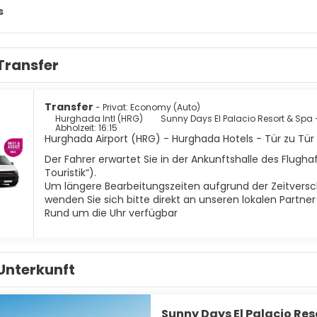
rriffe und die beeindruckende Meereswelt zu bestaunen.
s
rund für einen Besuch in Hurghada ist das Rote Meer, das herv
bliche Korallenriffe und Hunderte von tropischen Fischarten nur
ietet viele Aktivitäten, die sonst nirgendwo auf der Erde zu fin
Transfer
ste zum Tee mit einem Beduinenstamm, dann Kamelreiten über
chen und Schnorcheln um ein lebhaftes und farbenfrohes Koral
fton-Inseln; Schwimmen im warmen Meer; gutes Einkaufen; hervor
heiden, während Ihres Aufenthalts in Ihrem Hotelkomplex zu bleib
Transfer
- Privat: Economy (Auto)
Hurghada Intl (HRG)
Sunny Days El Palacio Resort & Spa -
Abholzeit: 16:15
Hurghada Airport (HRG) - Hurghada Hotels - Tür zu Tür
Der Fahrer erwartet Sie in der Ankunftshalle des Flug
Touristik“).
Um längere Bearbeitungszeiten aufgrund der Zeitversc
wenden Sie sich bitte direkt an unseren lokalen Partner
Rund um die Uhr verfügbar
Unterkunft
Sunny Days El Palacio Reso