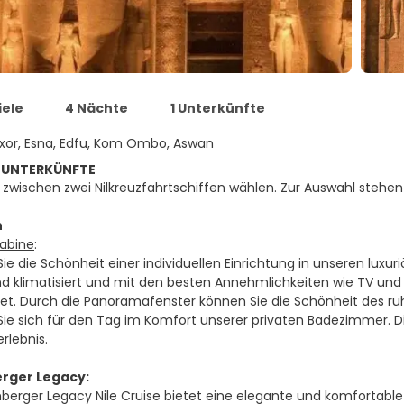
iele
4 Nächte
1 Unterkünfte
xor, Esna, Edfu, Kom Ombo, Aswan
 UNTERKÜNFTE
 zwischen zwei Nilkreuzfahrtschiffen wählen. Zur Auswahl stehe
n
abine
:
ie die Schönheit einer individuellen Einrichtung in unseren luxu
nd klimatisiert und mit den besten Annehmlichkeiten wie TV und W
et. Durch die Panoramafenster können Sie die Schönheit des r
 Sie sich für den Tag im Komfort unserer privaten Badezimmer. D
rlebnis.
rger Legacy:
nberger Legacy Nile Cruise bietet eine elegante und komfortable 