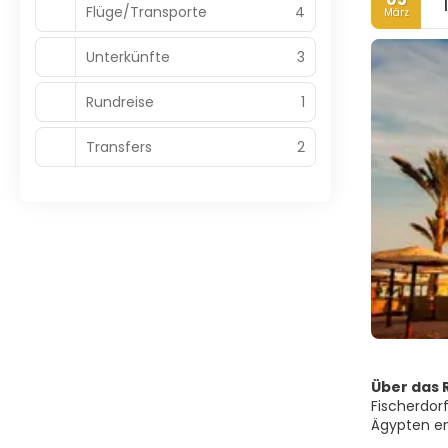
Flüge/Transporte
4
März
Unterkünfte
3
Rundreise
1
Transfers
2
Über das R
Fischerdor
Ägypten en
Tauchmögli