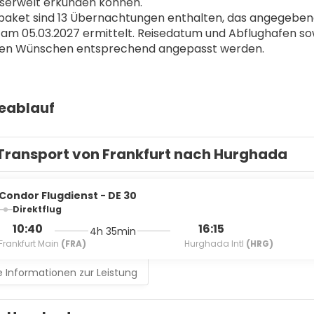
serwelt erkunden können.
aket sind 13 Übernachtungen enthalten, das angegebene 
 am 05.03.2027 ermittelt. Reisedatum und Abflughafen so
ellen Wünschen entsprechend angepasst werden.
seablauf
Transport von Frankfurt nach Hurghada
Condor Flugdienst - DE 30
Direktflug
10:40
16:15
4h 35min
Frankfurt Main
(FRA)
Hurghada Intl
(HRG)
 Informationen zur Leistung