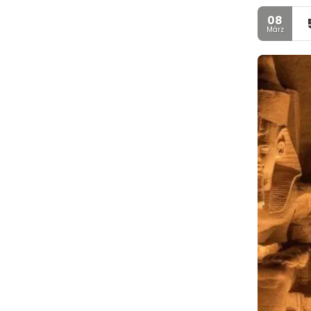
08
März