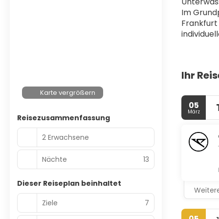
Unterwas
Im Grundp
Frankfurt
individu
Ihr Rei
Karte vergrößern
05
März
Reisezusammenfassung
2 Erwachsene
Nächte
13
Dieser Reiseplan beinhaltet
Weitere
Ziele
7
05