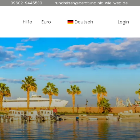
09602-9445530
rundreisen@beratung.nix-wie-weg.de
Hilfe
Euro
Deutsch
Login
&