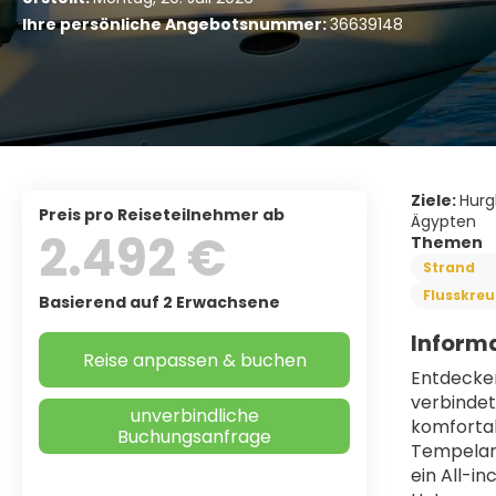
Ihre persönliche Angebotsnummer:
36639148
Ziele:
Hurg
Preis pro Reiseteilnehmer ab
Ägypten
2.492 €
Themen
Strand
Flusskreu
Basierend auf 2 Erwachsene
Informa
Reise anpassen & buchen
Entdecken
verbindet
unverbindliche
komfortab
Buchungsanfrage
Tempelanl
ein All-in