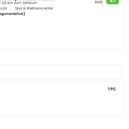
8,1
8165
> 3,5 km zum Zentrum
uzzi
Spa & Wellnesscenter
agunenblick)
1 PC