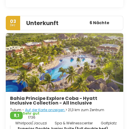
03
Unterkunft
6 Nächte
Dez.
Bahia Principe Explore Coba - Hyatt
Inclusive Collection - All Inclusive
Tulum -
Auf der Karte anzeigen
> 21,3 km zum Zentrum
Sehr gut
8,1
1736
Whirlpool/Jacuzzi
Spa & Wellnesscenter
Golfplatz
Superior Double Junior Suite (full double bed)