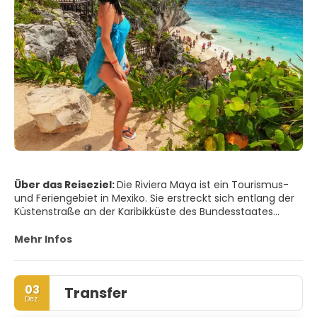
Über das Reiseziel:
Die Riviera Maya ist ein Tourismus-
und Feriengebiet in Mexiko. Sie erstreckt sich entlang der
Küstenstraße an der Karibikküste des Bundesstaates
Quintana Roo, der im östlichen Teil der Halbinsel Yucatán
liegt. Historisch gesehen begann dieses Gebiet in der
Mehr Infos
Stadt Playa del Carmen und endete im Dorf Tulum.
Zielgebiete für die Urbanisierung umfassen die Städte und
Dörfer: Puerto Morelos, die Riviera Maya, Puerto Aventuras,
03
Transfer
Akumal, Chemuyil und Tulum.
Dez.