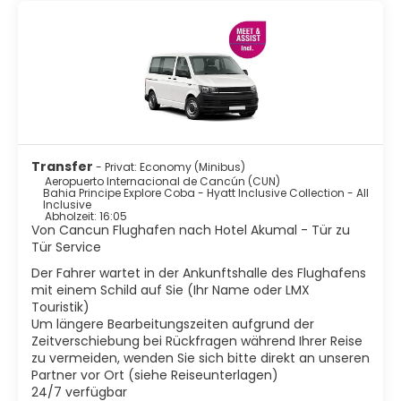
Eine Hauptattraktion entlang der Riviera Maya sind die
Küsten- und Riff-Wasseraktivitäten, die von den
Küstengewässern und dem Mesoamerikanischen
Barriereriff-System abhängen, das in der Nähe von
Cancun beginnt und sich entlang der gesamten Riviera
Maya südwärts bis nach Guatemala erstreckt. Dieses
Barriereriff-System ist das zweitlängste der Welt.
Zu den Aktivitäten an den meistbesuchten Orten gehören
Jetski fahren, Schnorcheln, Tauchen, Schwimmen in
Transfer
- Privat: Economy (Minibus)
Cenoten, Schwimmen mit Delfinen, Zip-Lining, Reiten,
Aeropuerto Internacional de Cancún (CUN)
Segeln und geführte Dschungeltouren. Archäologie ist
Bahia Principe Explore Coba - Hyatt Inclusive Collection - All
Inclusive
ebenfalls ein großer Touristenmagnet in der Region,
Abholzeit: 16:05
einschließlich der beliebten archäologischen Stätten, die
Von Cancun Flughafen nach Hotel Akumal - Tür zu
vom Instituto Nacional de Arqueología betrieben werden,
Tür Service
wie Tulum an der Küste und Chichen Itza und Coba, die
Der Fahrer wartet in der Ankunftshalle des Flughafens
etwas weiter im Landesinneren liegen.
mit einem Schild auf Sie (Ihr Name oder LMX
Touristik)
Um längere Bearbeitungszeiten aufgrund der
Zeitverschiebung bei Rückfragen während Ihrer Reise
zu vermeiden, wenden Sie sich bitte direkt an unseren
Partner vor Ort (siehe Reiseunterlagen)
24/7 verfügbar