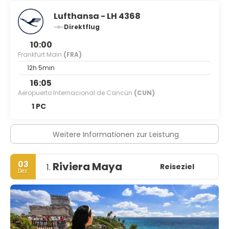
Lufthansa - LH 4368
Direktflug
10:00
Frankfurt Main
(FRA)
12h 5min
16:05
Aeropuerto Internacional de Cancún
(CUN)
1 PC
Weitere Informationen zur Leistung
03
Riviera Maya
Reiseziel
1.
Dez.