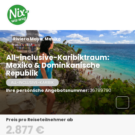
Riviera Maya, Mexiko
All-inclusive-Karibiktraum:
Mexiko & Dominkanische
Republik
ALL-INCLUSIVE-KARIBIK
Ihre persönliche Angebotsnummer:
36789790
Preis pro Reiseteilnehmer ab
2.877 €