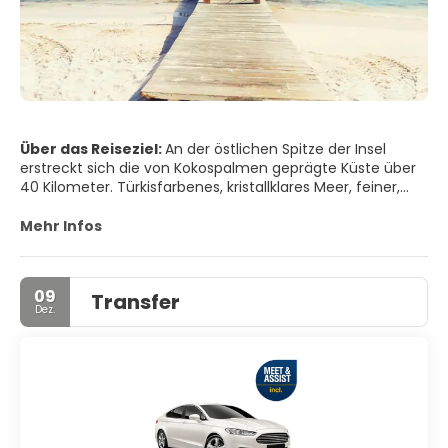
Über das Reiseziel:
An der östlichen Spitze der Insel
erstreckt sich die von Kokospalmen geprägte Küste über
40 Kilometer. Türkisfarbenes, kristallklares Meer, feiner,
weißer und ununterbrochener Sandstrand mit endlosen
Wäldern aus Kokospalmen im Hinterland und
Mehr Infos
Hotelanlagen, die keine Wünsche offen lassen, machen
Punta Cana für viele zum Inbegriff des Karibiktraums. Das
Angebot an Wassersportarten ist groß und es gibt
09
Transfer
mehrere Golfplätze. Die Luxusressorts bilden in sich
Dez.
geschlossene Siedlungen.