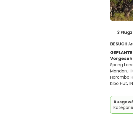
3 Flugz
BESUCH
Ar
GEPLANTE
Vorgesehe
Spring Land
Mandaru Hu
Horombo H
Kibo Hut, 1N
Ausgewä
Kategori