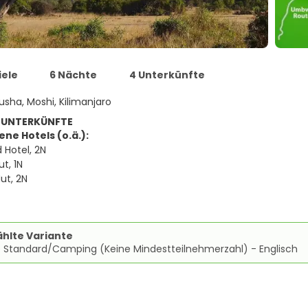
iele
6 Nächte
4 Unterkünfte
usha, Moshi, Kilimanjaro
 UNTERKÜNFTE
ne Hotels (o.ä.):
 Hotel, 2N
t, 1N
ut, 2N
hlte Variante
e Standard/Camping (Keine Mindestteilnehmerzahl) - Englisch