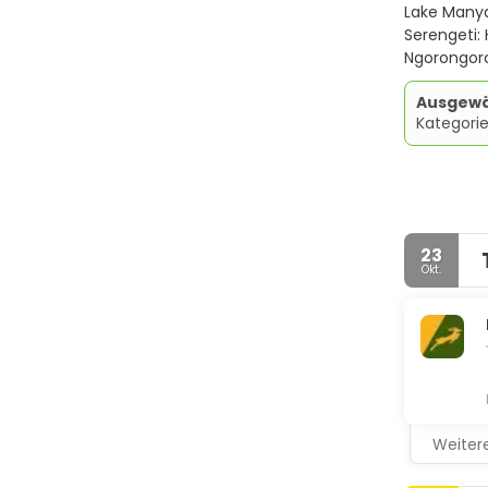
Lake Manya
Serengeti: 
Ngorongoro
Ausgewä
Kategorie
23
Okt.
Weitere