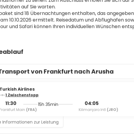
nashörner zu sehen. Zum Abschluss erholen Sie sich auf S
ivitäten auf Sie warten.
aket sind 18 Übernachtungen enthalten, das angegebene 
 am 10.10.2026 ermittelt. Reisedatum und Abflughafen sow
ur und Safari können Ihren individuellen Wünschen ent
seablauf
Transport von Frankfurt nach Arusha
Turkish Airlines
1 Zwischenstopp
11:30
04:05
15h 35min
Frankfurt Main
(FRA)
Kilimanjaro Intl
(JRO)
 Informationen zur Leistung