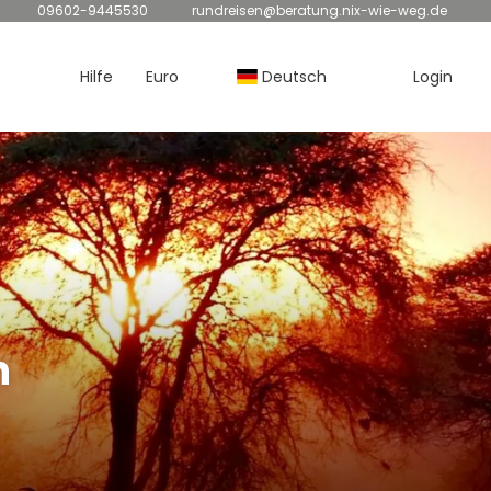
09602-9445530
rundreisen@beratung.nix-wie-weg.de
Hilfe
Euro
Deutsch
Login
n