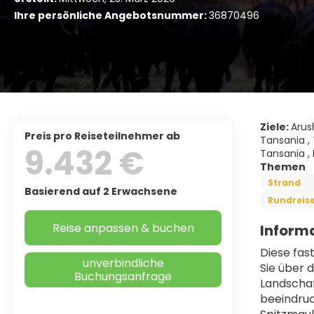
Ihre persönliche Angebotsnummer:
36870496
Ziele:
Arus
Preis pro Reiseteilnehmer ab
Tansania ,
9.432 €
Tansania , 
Themen
Strand
Basierend auf 2 Erwachsene
Rundreis
Reise anpassen & buchen
Informa
Diese fas
unverbindliche
Sie über 
Buchungsanfrage
Landschaf
beeindruc