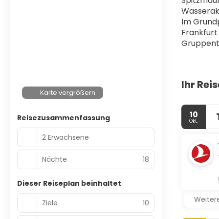
Spitzmaul
Wasserakt
Im Grundp
Frankfurt
Gruppento
Ihr Rei
Karte vergrößern
10
Reisezusammenfassung
Okt.
2 Erwachsene
Nächte
18
Dieser Reiseplan beinhaltet
Weitere
Ziele
10