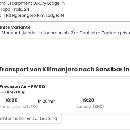
ra: Escarpment Luxury Lodge, 1N
Hippo Trails, 2N
: TNS Ngorongoro Rim Lodge; 1N
hlte Variante
 Standard (Mindestteilnehmerzahl 2) - Deutsch - Tägliche priva
Transport von Kilimanjaro nach Sansibar In
Precision Air - PW 513
Direktflug
18:00
19:20
1h 20min
Kilimanjaro Intl
(JRO)
Zanzibar
(ZNZ)
 Informationen zur Leistung