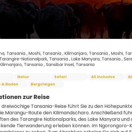
ha, Tansania , Moshi, Tansania , Kilimanjaro, Tansania , Moshi, Tan
 Tarangire-Nationalpark, Tansania , Lake Manyara, Tansania , Ser
Kilimanjaro, Tansania , Sansibar Insel, Tansania
Natur
Safari
All Inclusive
Ak
e & Baden
Bergsteigen
tionen zur Reise
t dreiwöchige Tansania-Reise führt Sie zu den Höhepunkte
die Marangu-Route den Kilimandscharo. Anschließend führt 
ten des Tarangire Nationalparks, des Lake Manyara und der 
kende Tierwanderung erleben können. Im Ngorongoro-Kra