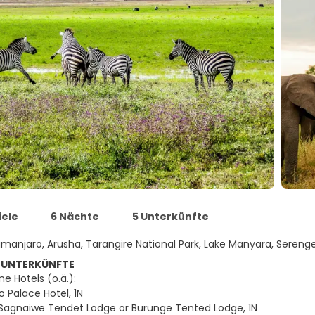
iele
6 Nächte
5 Unterkünfte
limanjaro, Arusha, Tarangire National Park, Lake Manyara, Seren
 UNTERKÜNFTE
e Hotels (o.ä.):
o Palace Hotel, 1N
 Sagnaiwe Tendet Lodge or Burunge Tented Lodge, 1N