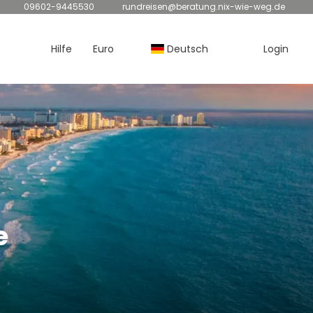
09602-9445530
rundreisen@beratung.nix-wie-weg.de
Hilfe
Euro
Deutsch
Login
e