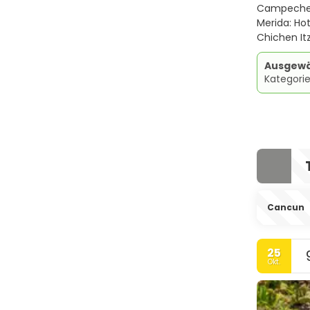
Campeche:
Merida: Hot
Chichen Itz
Ausgewä
Kategori
Cancun
25
Okt.