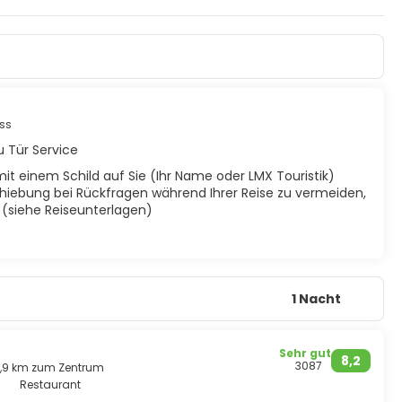
zinierenden Fauna, zu der die prähistorischen Leguane zählen.
lätze, unglaubliche Korallenriffe zum Schnorcheln und
bereit. Und sollten Sie es vorziehen, sich an einem weißen
Karibik baumeln, sind Sie ohne jeden Zweifel am richtigen
zweifelsohne in einen der wichtigsten Urlaubsorte
ss
 Tür Service
mit einem Schild auf Sie (Ihr Name oder LMX Touristik)
hiebung bei Rückfragen während Ihrer Reise zu vermeiden,
t (siehe Reiseunterlagen)
1 Nacht
Sehr gut
8,2
3087
2,9 km zum Zentrum
Restaurant