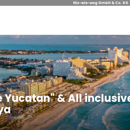
Nix-wie-weg GmbH & Co. KG
Yucatan" & All inclusiv
ya