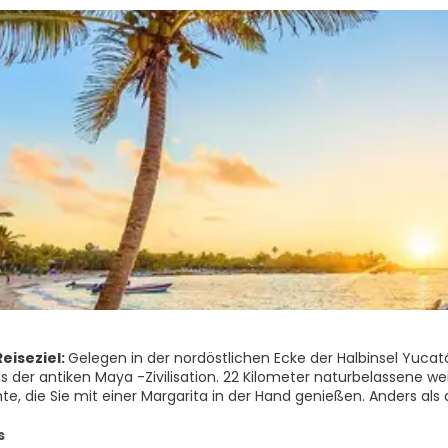
eiseziel:
Gelegen in der nordöstlichen Ecke der Halbinsel Yucat
ms der antiken Maya -Zivilisation. 22 Kilometer naturbelassene w
te, die Sie mit einer Margarita in der Hand genießen. Anders als
 für den Fremdenverkehr entwickelt und erfüllt auch heute noch 
haft Cancúns ist reich an exotischen Blumen, wie die Flamme
s