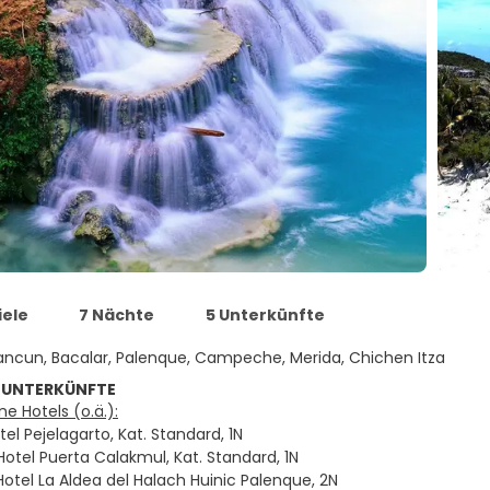
iele
7 Nächte
5 Unterkünfte
ncun, Bacalar, Palenque, Campeche, Merida, Chichen Itza
 UNTERKÜNFTE
e Hotels (o.ä.):
tel Pejelagarto, Kat. Standard, 1N
otel Puerta Calakmul, Kat. Standard, 1N
Hotel La Aldea del Halach Huinic Palenque, 2N