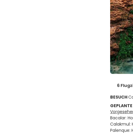
6 Flugz
BESUCH
Ca
GEPLANTE
Vorgesehen
Bacalar: Ho
Calakmul: H
Palenque: 