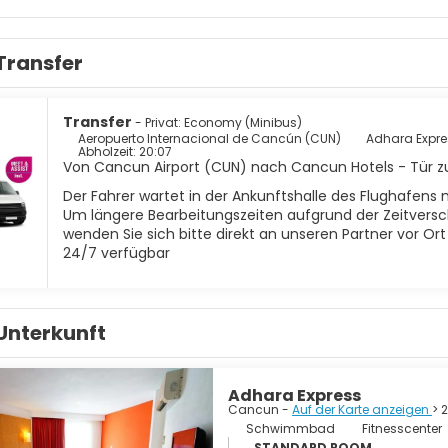
ie rötlich-orange Farbexplosion anspielt) wie auch an einer fas
 wird auch Sportbegeisterte nicht enttäuschen. Fünf große Golfp
chen, Angeln und Rundfahrten durch die Urwälder stehen für Sie 
Transfer
 zu erholen, während Ihre von der Sonne gebräunten Füße in der 
e der schönsten Strände der Welt befinden sich hier, was Cancún 
ikas verwandelt.
Transfer
- Privat: Economy (Minibus)
Aeropuerto Internacional de Cancún (CUN)
Adhara Expre
Abholzeit: 20:07
Von Cancun Airport (CUN) nach Cancun Hotels - Tür zu
Der Fahrer wartet in der Ankunftshalle des Flughafens 
Um längere Bearbeitungszeiten aufgrund der Zeitversc
wenden Sie sich bitte direkt an unseren Partner vor Or
24/7 verfügbar
Unterkunft
Adhara Express
Cancun -
Auf der Karte anzeigen
> 
Schwimmbad
Fitnesscenter
STANDARD ROOM