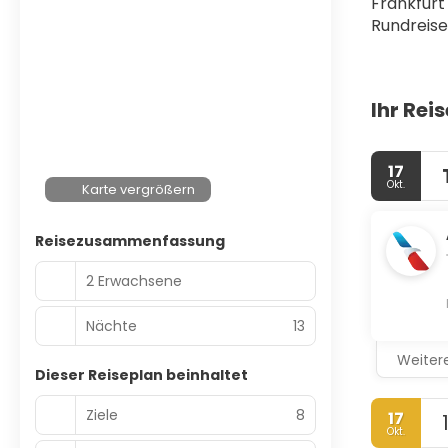
Frankfurt
Rundreise
Ihr Rei
17
Okt.
Karte vergrößern
Reisezusammenfassung
2 Erwachsene
Nächte
13
Weitere
Dieser Reiseplan beinhaltet
Ziele
8
17
Okt.