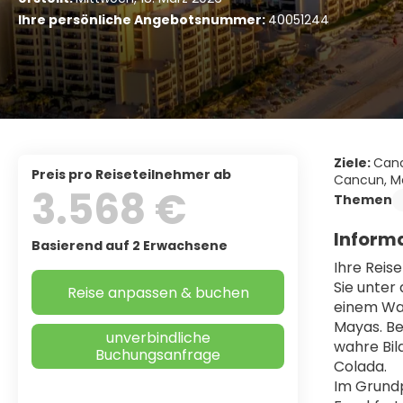
Ihre persönliche Angebotsnummer:
40051244
Ziele:
Canc
Preis pro Reiseteilnehmer ab
Cancun, Me
3.568 €
Themen
Informa
Basierend auf 2 Erwachsene
Ihre Reis
Sie unter
Reise anpassen & buchen
einem Was
Mayas. Be
unverbindliche
wahre Bil
Buchungsanfrage
Colada.
Im Grundp