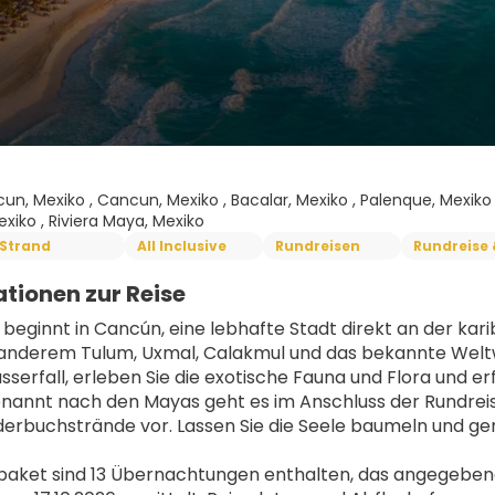
un, Mexiko , Cancun, Mexiko , Bacalar, Mexiko , Palenque, Mexiko 
xiko , Riviera Maya, Mexiko
Strand
All Inclusive
Rundreisen
Rundreise
tionen zur Reise
e beginnt in Cancún, eine lebhafte Stadt direkt an der ka
 anderem Tulum, Uxmal, Calakmul und das bekannte Weltw
serfall, erleben Sie die exotische Fauna und Flora und erf
nannt nach den Mayas geht es im Anschluss der Rundreise 
derbuchstrände vor. Lassen Sie die Seele baumeln und gen
aket sind 13 Übernachtungen enthalten, das angegebene 