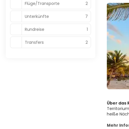
Flüge/Transporte
2
Unterkünfte
7
Rundreise
1
Transfers
2
Über das R
Territoriu
heiße Näch
spezifisch
Die Landsc
Mehr Info