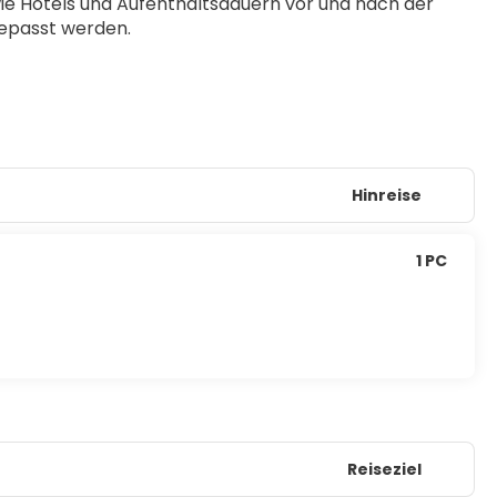
ie Hotels und Aufenthaltsdauern vor und nach der 
epasst werden. 
Hinreise
1 PC
Reiseziel