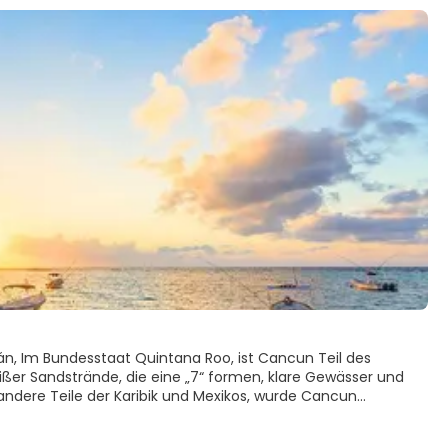
án, Im Bundesstaat Quintana Roo, ist Cancun Teil des
eißer Sandstrände, die eine „7“ formen, klare Gewässer und
 andere Teile der Karibik und Mexikos, wurde Cancun
die Erwartungen von mehr als 3,3 Millionen Besucher im Jahr.
nbäume, die Gehsteige und Plätze schmücken (und deren