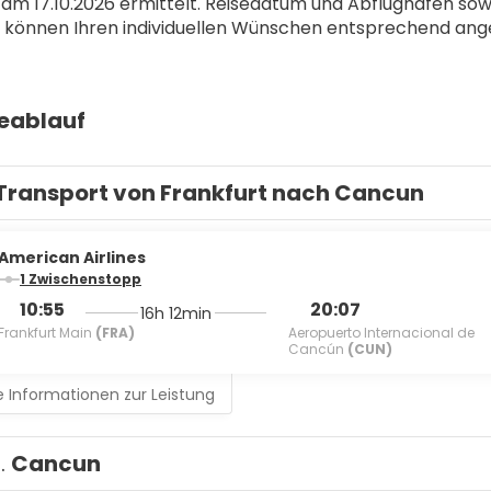
 am 17.10.2026 ermittelt. Reisedatum und Abflughafen sow
 können Ihren individuellen Wünschen entsprechend ang
seablauf
Transport von Frankfurt nach Cancun
American Airlines
1 Zwischenstopp
10:55
20:07
16h 12min
Frankfurt Main
(FRA)
Aeropuerto Internacional de
Cancún
(CUN)
 Informationen zur Leistung
1.
Cancun