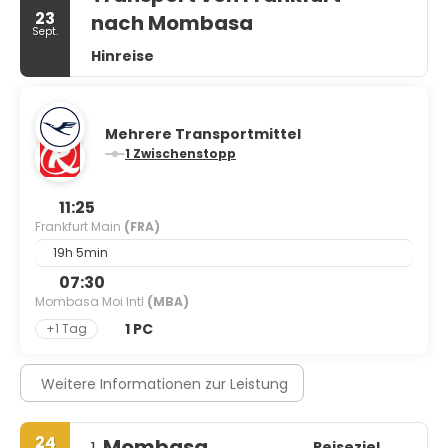
23
nach Mombasa
Sept.
Hinreise
Mehrere Transportmittel
1 Zwischenstopp
11:25
Frankfurt Main
(FRA)
19h 5min
07:30
Mombasa Moi Intl
(MBA)
1 PC
+1 Tag
Weitere Informationen zur Leistung
24
Mombasa
Reiseziel