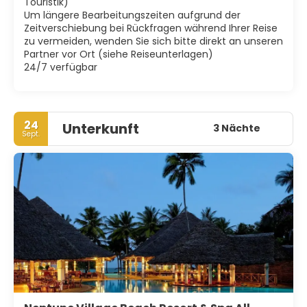
Touristik)
Größere Orte in der Nähe sind Ukunda mit einem
Um längere Bearbeitungszeiten aufgrund der
Flughafen für Inlandsflüge und Msambweni. Diani Beach
Zeitverschiebung bei Rückfragen während Ihrer Reise
liegt in den Resten des Küstenwaldes Jadini Forest. Dieser
zu vermeiden, wenden Sie sich bitte direkt an unseren
ist Heimat des größten kenianischen Bestands der
Partner vor Ort (siehe Reiseunterlagen)
Angola-Stummelaffen. Über deren Schutz informiert das
24/7 verfügbar
Naturschutzzentrum des Colobustrust. Es errichtet u. a.
strickleiterartige Hängebrücken „Colobridges“, mit deren
Hilfe die Tiere Straßen gefahrlos überqueren können.
24
Unterkunft
3 Nächte
Sept.