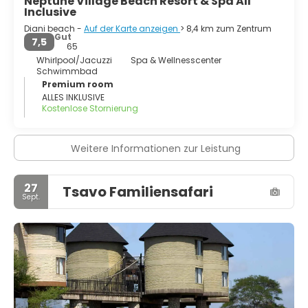
Neptune Village Beach Resort & Spa All
Inclusive
Diani beach -
Auf der Karte anzeigen
> 8,4 km zum Zentrum
Gut
7,5
65
Whirlpool/Jacuzzi
Spa & Wellnesscenter
Schwimmbad
Premium room
ALLES INKLUSIVE
Kostenlose Stornierung
Weitere Informationen zur Leistung
27
Tsavo Familiensafari
Sept.