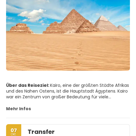
Über das Reiseziel:
Kairo, eine der größten Städte Afrikas
und des Nahen Ostens, ist die Hauptstadt Ägyptens. Kairo
war ein Zentrum von großer Bedeutung für viele
Zivilisationen, Kulturen und Religionen. Von pharaonisch
und griechisch-römisch über osmanisch und europäisch
Mehr Infos
bis hin zu jüdischen, christlichen und islamischen
Identitäten hat jede ihrer Identitäten Kairo stark geprägt
und es zu einer der faszinierendsten Städte der Welt
07
Transfer
gemacht.
Okt.