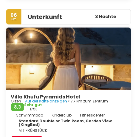
06
Unterkunft
3 Nächte
Okt.
Villa Khufu Pyramids Hotel
Gizeh -
Auf der Karte anzeigen
> 7,7 km zum Zentrum
Sehr gut
8,3
1753
Schwimmbad
Kinderclub
Fitnesscenter
Standard Double or Twin Room, Garden View
(KingBed)
MIT FRÜHSTÜCK