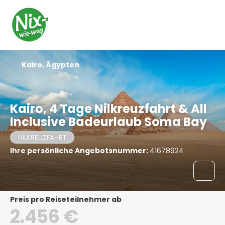
Kairo, Ägypten
Kairo, 4 Tage Nilkreuzfahrt & All
Inclusive Badeurlaub Soma Bay
NILKREUZFAHRT
Ihre persönliche Angebotsnummer:
41678924
Preis pro Reiseteilnehmer ab
2.456 €