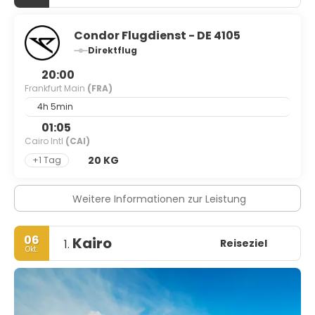
Condor Flugdienst - DE 4105
Direktflug
20:00
Frankfurt Main
(FRA)
4h 5min
01:05
Cairo Intl
(CAI)
20 KG
+1 Tag
Weitere Informationen zur Leistung
06
Kairo
Reiseziel
1.
Okt.