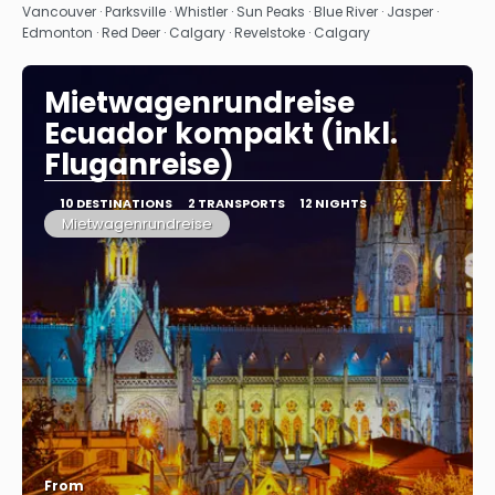
See
Vancouver · Parksville · Whistler · Sun Peaks · Blue River · Jasper ·
Edmonton · Red Deer · Calgary · Revelstoke · Calgary
Mietwagenrundreise
Ecuador kompakt (inkl.
Fluganreise)
10 DESTINATIONS
2 TRANSPORTS
12 NIGHTS
Mietwagenrundreise
From