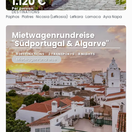
1.120 €
Per person
DESTINATIONS
See
Paphos · Platres · Nicosia (Lefkosia) · Lefkara · Larnaca · Ayia Napa
Mietwagenrundreise
"Südportugal & Algarve"
9 DESTINATIONS
2 TRANSPORTS
8 NIGHTS
Mietwagenrundreise