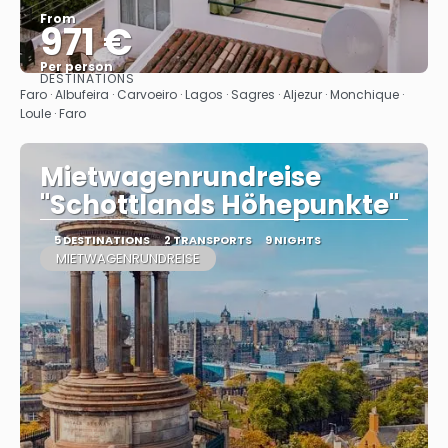
From
971 €
Per person
DESTINATIONS
See
Faro · Albufeira · Carvoeiro · Lagos · Sagres · Aljezur · Monchique ·
Loule · Faro
Mietwagenrundreise
"Schottlands Höhepunkte"
5 DESTINATIONS
2 TRANSPORTS
9 NIGHTS
MIETWAGENRUNDREISE