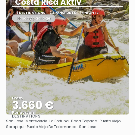
"Costa Rica Aktiv"
6 DESTINATIONS
2 TRANSPORTS
14 NIGHTS
Holiday package
From
3.660 €
Per person
DESTINATIONS
See
San Jose · Monteverde · La Fortuna · Boca Tapada · Puerto Viejo
Sarapiqui · Puerto Viejo De Talamanca · San Jose