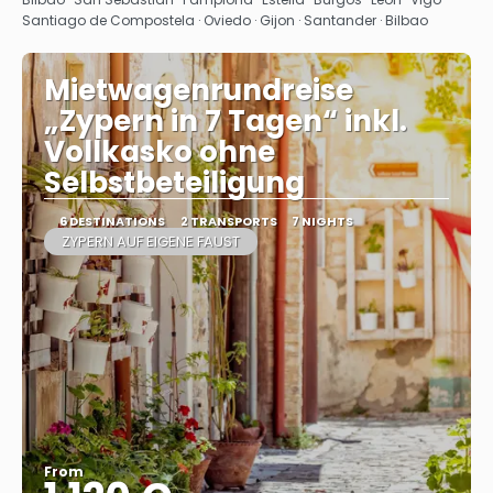
Santiago de Compostela · Oviedo · Gijon · Santander · Bilbao
Mietwagenrundreise
„Zypern in 7 Tagen“ inkl.
Vollkasko ohne
Selbstbeteiligung
6 DESTINATIONS
2 TRANSPORTS
7 NIGHTS
ZYPERN AUF EIGENE FAUST
From