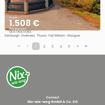
From
1.508 €
Per person
DESTINATIONS
See
Edinburgh · Inverness · Thurso · Fort William · Glasgow
1
2
3
4
5
Contact
Nix-wie-weg GmbH & Co. KG