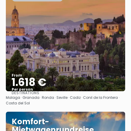
From
1.618 €
Per person
DESTINATIONS
See
Malaga · Granada · Ronda · Seville · Cadiz · Conil de la Frontera ·
Costa del Sol
Komfort-
Mietwagenrundreise