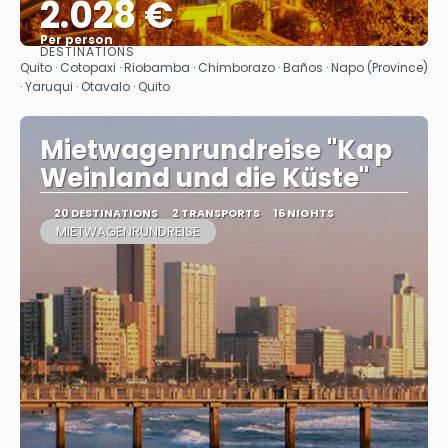
2.028 €
Per person
DESTINATIONS
See
Quito · Cotopaxi · Riobamba · Chimborazo · Baños · Napo (Province)
· Yaruqui · Otavalo · Quito
Mietwagenrundreise "Kap
Weinland und die Küste"
20 DESTINATIONS
2 TRANSPORTS
16 NIGHTS
MIETWAGENRUNDREISE