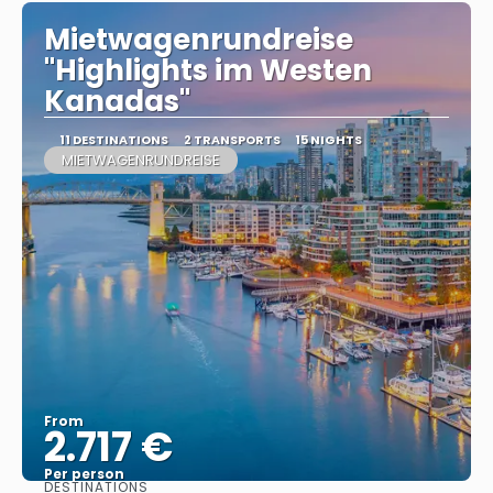
Mietwagenrundreise
"Highlights im Westen
Kanadas"
11 DESTINATIONS
2 TRANSPORTS
15 NIGHTS
MIETWAGENRUNDREISE
From
2.717 €
Per person
DESTINATIONS