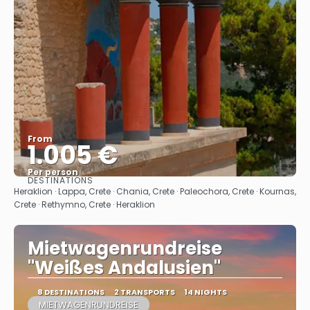
From
1.005 €
Per person
DESTINATIONS
See
Heraklion · Lappa, Crete · Chania, Crete · Paleochora, Crete · Kournas,
Crete · Rethymno, Crete · Heraklion
Mietwagenrundreise
"Weißes Andalusien"
8 DESTINATIONS
2 TRANSPORTS
14 NIGHTS
MIETWAGENRUNDREISE