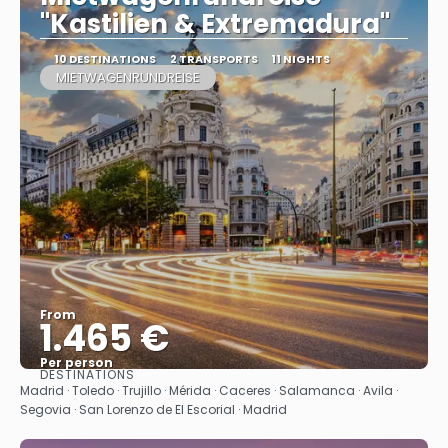
"Kastilien & Extremadura"
10 DESTINATIONS
2 TRANSPORTS
11 NIGHTS
MIETWAGENRUNDREISE
From
1.465 €
Per person
DESTINATIONS
See
Madrid · Toledo · Trujillo · Mérida · Caceres‎ · Salamanca · Avila ·
Segovia · San Lorenzo de El Escorial · Madrid