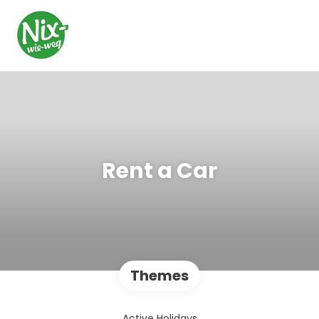
Rent a Car
Themes
Active Holidays