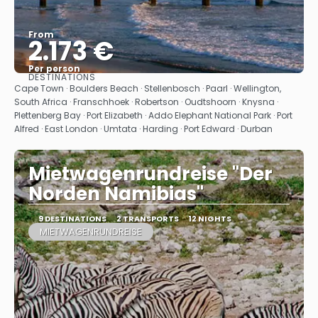
From
2.173 €
Per person
DESTINATIONS
See
Cape Town · Boulders Beach · Stellenbosch · Paarl · Wellington,
South Africa · Franschhoek · Robertson · Oudtshoorn · Knysna ·
Plettenberg Bay · Port Elizabeth · Addo Elephant National Park · Port
Alfred · East London · Umtata · Harding · Port Edward · Durban
Mietwagenrundreise "Der
Norden Namibias"
9 DESTINATIONS
2 TRANSPORTS
12 NIGHTS
MIETWAGENRUNDREISE