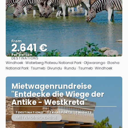
From
2.641 €
Per person
DESTINATIONS
See
Windhoek · Waterberg Plateau National Park · Otjiwarongo · Etosha
National Park · Tsumeb · Divundu · Rundu · Tsumeb · Windhoek
Mietwagenrundreise
"Entdecke die Wiege der
Antike - Westkreta"
7 DESTINATIONS
2 TRANSPORTS
7 NIGHTS
MIETWAGENRUNDREISE