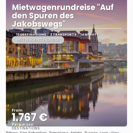
Mietwagenrundreise "Auf
den Spuren des
Jakobswegs"
12 DESTINATIONS
2 TRANSPORTS
14 NIGHTS
MIETWAGENRUNDREISE
From
1.767 €
Per person
DESTINATIONS
See
Bilbao · San Sebastian · Pamplona · Estella · Burgos · Leon · Vigo ·