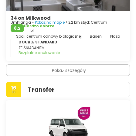
34 on Milkwood
Umhlanga -
Pokaż na mapie
> 2,2 km stąd: Centrum
Bardzo dobrze
8,2
151
Spa i centrum odnowy biologicznej
Basen
Plaża
DOUBLE STANDARD
ZE ŚNIADANIEM
Bezpłatne anulowanie
Pokaż szczegóły
16
Transfer
lis