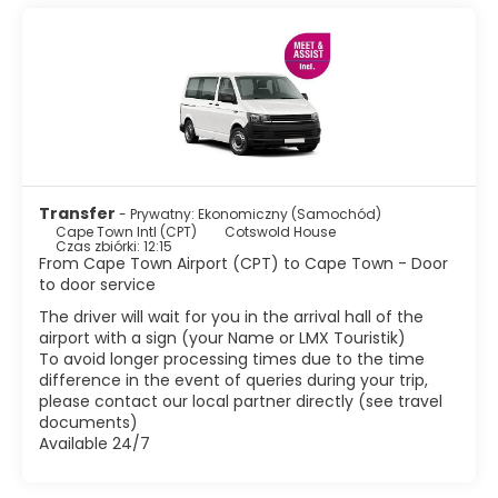
trasy winne.
Przejdź się po Green Market Square lub przez ogrody pełne
wiewiórek przy Muzeum Historii Kultury RPA, tuż przy
głównej ulicy Adderley Street. Esplanada w cieniu Ratusza
Miejskiego służy jako scena dla wieców politycznych, a
także jako targ, na którym można kupić wszystko, od
jedzenia po ubrania. Zamek Dobrej Nadziei góruje nad
esplanadą i jest najstarszym budynkiem kolonialnym w
Republice Południowej Afryki. Jednym z najstarszych
Transfer
- Prywatny: Ekonomiczny (Samochód)
obszarów mieszkalnych Kapsztadu jest Bo Kaap, unikalna
Cape Town Intl (CPT)
Cotswold House
dzielnica o bogatej historii kulturowej i społecznej. Odwiedź
Czas zbiórki: 12:15
From Cape Town Airport (CPT) to Cape Town - Door
Nobel Square i zobacz hołd dla czterech laureatów
to door service
Pokojowej Nagrody Nobla z Republiki Południowej Afryki.
Kapsztad ma jedne z najpiękniejszych plaż w Afryce,
The driver will wait for you in the arrival hall of the
wszystkie z czystym, białym piaskiem
airport with a sign (your Name or LMX Touristik)
charakterystycznym dla Przylądka.
To avoid longer processing times due to the time
difference in the event of queries during your trip,
Kapsztad to spektakularne miejsce, które ma coś dla
please contact our local partner directly (see travel
każdego: słońce, plaże, przyjaznych ludzi, afrykańską
documents)
kulturę, dobre jedzenie, wspaniałe wino i fantastyczne
Available 24/7
krajobrazy. Na co czekasz?