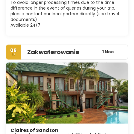
To avoid longer processing times due to the time
pod powierzchnię, a znajdziesz wystarczająco dużo, aby
difference in the event of queries during your trip,
szczęśliwie zająć kilka dni i zapewnić doskonały kontekst,
please contact our local partner directly (see travel
który pomoże ci zrozumieć burzliwą historię, która uczyniła
documents)
RPA tym, czym jest dzisiaj.
Available 24/7
08
Zakwaterowanie
1 Noc
lis
Claires of Sandton