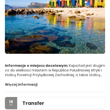
Informacje o miejscu docelowym:
Kapsztad jest drugim
co do wielkości miastem w Republice Południowej Afryki i
stolicą Prowincji Przylądkowej Zachodniej, a także stolicą
ustawodawczą Republiki Południowej Afryki. Kapsztad
mieści parlament, chociaż stolicą administracyjną
Więcej informacji
Republiki Południowej Afryki jest Pretoria. Kapsztad
położony jest u podnóża Gór Stołowych, otoczony
zarówno przez Ocean Atlantycki, jak i Indyjski. Kapsztad to
16
Transfer
miejsce, które oferuje wszystko, od pięknych gór i
lis
wspaniałych plaż po malownicze pasma górskie i pyszne