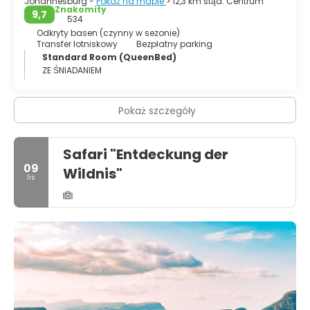
Johannesburg -
Pokaż na mapie
> 12,3 km stąd: Centrum
Znakomity
9,7
534
Odkryty basen (czynny w sezonie)
Transfer lotniskowy
Bezpłatny parking
Standard Room (QueenBed)
ZE ŚNIADANIEM
Pokaż szczegóły
Safari "Entdeckung der
09
Wildnis"
lis