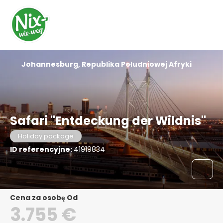
Johannesburg, Republika Południowej Afryki
Safari "Entdeckung der Wildnis"
Holiday package
ID referencyjne:
41919834
Cena za osobę Od
3.755 €