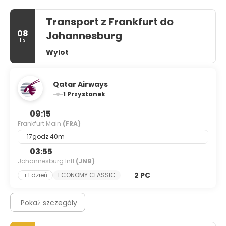
Transport z Frankfurt do
08
Johannesburg
lis
Wylot
Qatar Airways
1 Przystanek
09:15
Frankfurt Main
(FRA)
17godz 40m
03:55
Johannesburg Intl
(JNB)
2 PC
+1 dzień
ECONOMY CLASSIC
Pokaż szczegóły