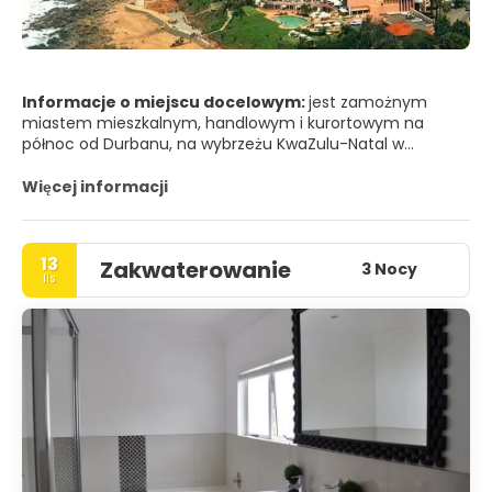
Informacje o miejscu docelowym:
jest zamożnym
miastem mieszkalnym, handlowym i kurortowym na
północ od Durbanu, na wybrzeżu KwaZulu-Natal w
Republice Południowej Afryki. Jest częścią Metropolitalnej
Gminy eThekwini, utworzonej w 2000 roku, która obejmuje
Więcej informacji
większy obszar Durbanu. (prawidłowa wymowa "hl" w
Umhlanga jest podobna do walijskiego "ll"), nazwa
oznacza "miejsce trzcin" w języku zulu. Graniczy z Durban
13
Zakwaterowanie
North na południu i Mt Edgecombe na zachodzie.
3 Nocy
lis