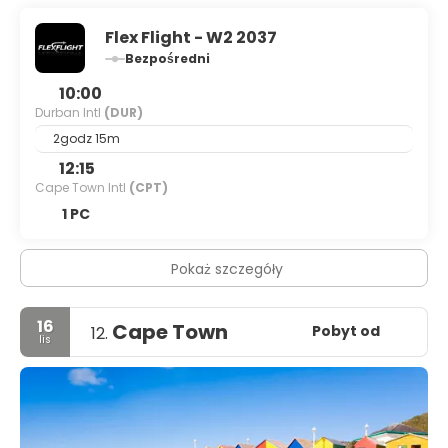
Flex Flight - W2 2037
Bezpośredni
10:00
Durban Intl
(DUR)
2godz 15m
12:15
Cape Town Intl
(CPT)
1 PC
Pokaż szczegóły
16
Cape Town
Pobyt od
12.
lis