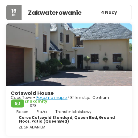
16
Zakwaterowanie
4 Nocy
lis
Cotswold House
Cape Town -
Pokaż na mapie
> 8,1 km stąd: Centrum
Znakomity
9,1
378
Basen
Plaża
Transfer lotniskowy
Ceres Cotswold Standard, Queen Bed, Ground
Floor, Patio (QueenBed)
ZE ŚNIADANIEM