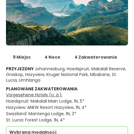
9 Miejsc
4 Noce
4 Zakwaterowanie
PRZYJEZDNY
Johannesburg, Hoedspruit, Makalali Reserve,
Graskop, Hazyview, Kruger National Park, Mbabane, St.
Lucia, Umhlanga
PLANOWANE ZAKWATEROWANIA
Vorgesehene Hotels (o. ä.):
Hoedspruit: Makalali Main Lodge, 1N, 5*
Hazyview: ANEW Resort Hazyview, 1N, 4*
Swaziland: Mantenga Lodge, 1N, 3*
St. Lucia: Forest Lodge, 1N, 4*
Wybrana modalność