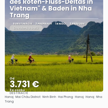
des Roten-Fluss-Deltas in
Vietnam" & Baden in Nha
Trang
6 DESTINÁCIE
3 PREPRAVY
14 NOCI
3 PREVODY
Dovolenka balík
Od
3.731 €
Za osobu
DESTINÁCIE
Pozrieť sa
Hanoj · Mai Châu District · Ninh Binh · Hai Phong · Hanoj · Hanoj · Nha
Trang