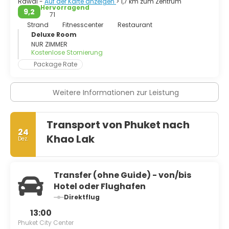
Rawai -
Auf der Karte anzeigen
> 1,7 km zum Zentrum
Hervorragend
9,2
71
Strand
Fitnesscenter
Restaurant
Deluxe Room
NUR ZIMMER
Kostenlose Stornierung
Package Rate
Weitere Informationen zur Leistung
Transport von Phuket nach
24
Khao Lak
Dez.
Transfer (ohne Guide) - von/bis
Hotel oder Flughafen
Direktflug
13:00
Phuket City Center