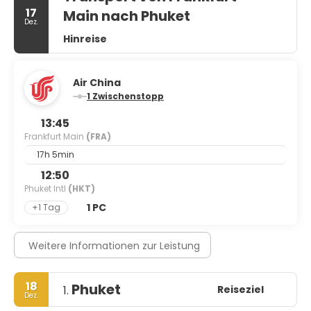
17
Main nach Phuket
Dez.
Hinreise
Air China
1 Zwischenstopp
13:45
Frankfurt Main
(FRA)
17h 5min
12:50
Phuket Intl
(HKT)
1 PC
+1 Tag
Weitere Informationen zur Leistung
18
Phuket
Reiseziel
1.
Dez.