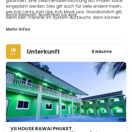
garantiert. Eine Zwischenübernachtung auf Phuket sollte
eingeplant werden. Dies gilt auch für viele andere Inseln
wie Koh Lanta, Koh Lipe, Koh Mook usw. Grundsätzlich gilt,
Beste Reisezeit: November bis April
wenn kein Transfer im System auftaucht, dann können
wir den so auch nicht anbieten. Flugzeiten müssen
angepasst werden.
Mehr Infos
18
Unterkunft
6 Nächte
Dez.
VII HOUSE RAWAI PHUKET