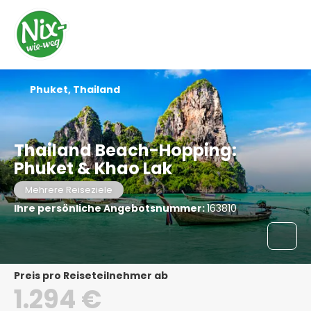
Phuket, Thailand
Thailand Beach-Hopping:
Phuket & Khao Lak
Mehrere Reiseziele
Ihre persönliche Angebotsnummer:
163810
Preis pro Reiseteilnehmer ab
1.294 €