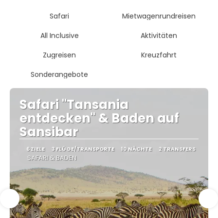
Safari
Mietwagenrundreisen
All Inclusive
Aktivitäten
Zugreisen
Kreuzfahrt
Sonderangebote
Safari "Tansania
entdecken" & Baden auf
Sansibar
6 ZIELE
3 FLÜGE/TRANSPORTE
10 NÄCHTE
2 TRANSFERS
SAFARI & BADEN