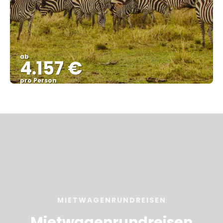
ab
4.157 €
pro Person
Sehen
MIETWAGENRUNDREISEN
Mietwagenrundreisen