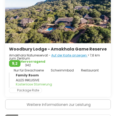
hervorragendes Beispiel dafür, wie Gemeinschaften
landwirtschaftliche Flächen für Naturschutzzwecke
umwandeln können, während sie eine tragfähige
Tourismuswirtschaft fördern. Der Schutz der Nashörner ist
ein Schlüsselfaktor für den anhaltenden Erfolg und die
Nachhaltigkeit dieser Initiative.
Woodbury Lodge - Amakhala Game Reserve
Amakhala Naturreservat -
Auf der Karte anzeigen
> 7,6 km
zum Zentrum
Hervorragend
9,2
342
Nur für Erwachsene
Schwimmbad
Restaurant
Family Room
ALLES INKLUSIVE
Kostenlose Stornierung
Package Rate
Weitere Informationen zur Leistung