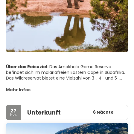
Über das Reiseziel:
Das Amakhala Game Reserve
befindet sich im malariafreien Eastern Cape in Südafrika.
Das Wildreservat bietet eine Vielzahl von 3-, 4- und 5-
Sterne-Erlebnissen, die von den Eigentümern verwaltet
werden. Das private Wildreservat bietet den Gästen
Mehr Infos
Unterkünfte in einer Auswahl von 10 verschiedenen
Einrichtungen, bestehend aus restaurierten Landhäusern,
Safari-Lodges und Zeltlagern, die in verschiedenen
27
Unterkunft
Bereichen des großen 8.500 Hektar großen Wildreservats
6 Nächte
Nov.
gelegen sind.
Das Amakhala Game Reserve setzt weiterhin ein