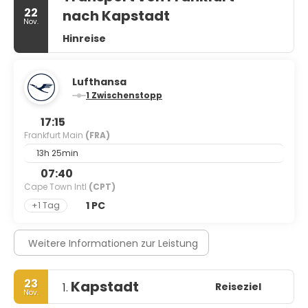
22
nach Kapstadt
Nov.
Hinreise
Lufthansa
1 Zwischenstopp
17:15
Frankfurt Main
(FRA)
13h 25min
07:40
Cape Town Intl
(CPT)
1 PC
+1 Tag
Weitere Informationen zur Leistung
23
Kapstadt
Reiseziel
1.
Nov.