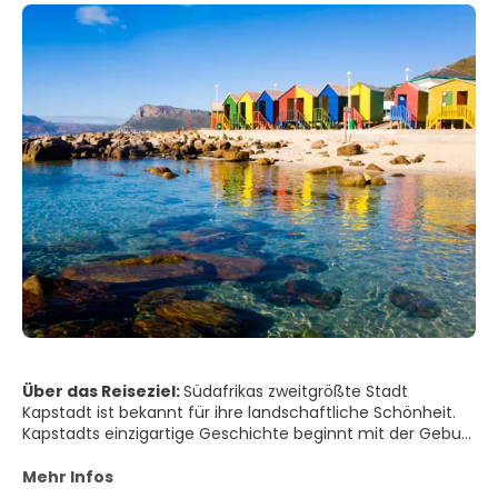
Über das Reiseziel:
Südafrikas zweitgrößte Stadt
Kapstadt ist bekannt für ihre landschaftliche Schönheit.
Kapstadts einzigartige Geschichte beginnt mit der Geburt
des Tafelbergs vor 800 Millionen Jahren und der
Entdeckung von 117.000 Jahre alten menschlichen
Mehr Infos
Fußspuren. Heute es ist ein bunter und harmonischer