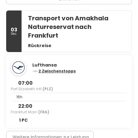
Transport von Amakhala
Naturreservat nach
03
Frankfurt
Dez.
Rückreise
Lufthansa
2 Zwischenstopps
07:00
Port Elizabeth Intl
(PLZ)
16h
22:00
Frankfurt Main
(FRA)
1 PC
Weitere Informationen zur Leistung