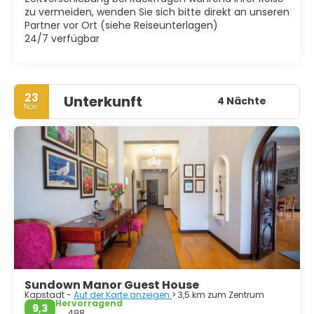
jeden Besuchers.
zu vermeiden, wenden Sie sich bitte direkt an unseren
Partner vor Ort (siehe Reiseunterlagen)
24/7 verfügbar
23
Unterkunft
4 Nächte
Nov.
Sundown Manor Guest House
Kapstadt -
Auf der Karte anzeigen
> 3,5 km zum Zentrum
Hervorragend
9,3
498