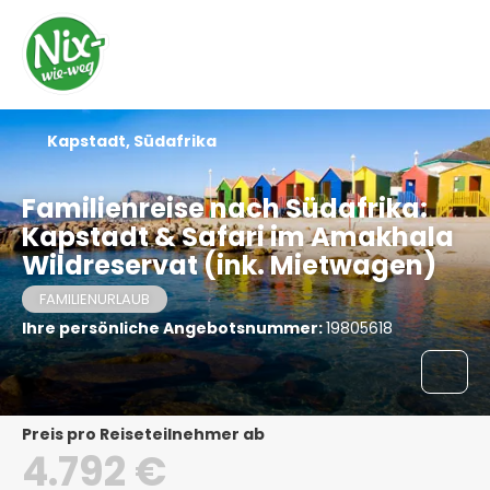
Kapstadt, Südafrika
Familienreise nach Südafrika:
Kapstadt & Safari im Amakhala
Wildreservat (ink. Mietwagen)
FAMILIENURLAUB
Ihre persönliche Angebotsnummer:
19805618
Preis pro Reiseteilnehmer ab
4.792 €