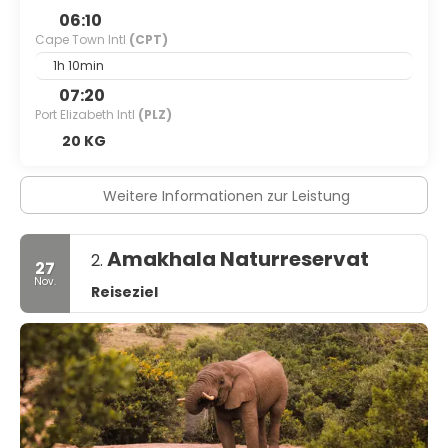
06:10
Cape Town Intl
(CPT)
1h 10min
07:20
Port Elizabeth Intl
(PLZ)
20 KG
Weitere Informationen zur Leistung
Amakhala Naturreservat
2.
27
Nov.
Reiseziel