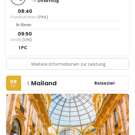
Direktflug
08:40
Frankfurt Main
(FRA)
1h 10min
09:50
Linate
(LIN)
1 PC
Weitere Informationen zur Leistung
09
Mailand
Reiseziel
1.
Apr.