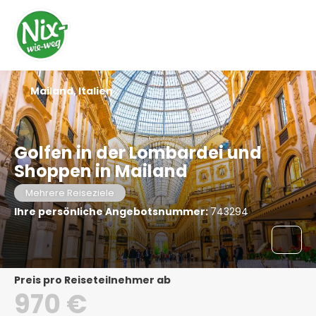
Mailand, Italien
Golfen in der Lombardei und
Shoppen in Mailand
Mehrere Reiseziele
Ihre persönliche Angebotsnummer:
743294
Preis pro Reiseteilnehmer ab
970 €