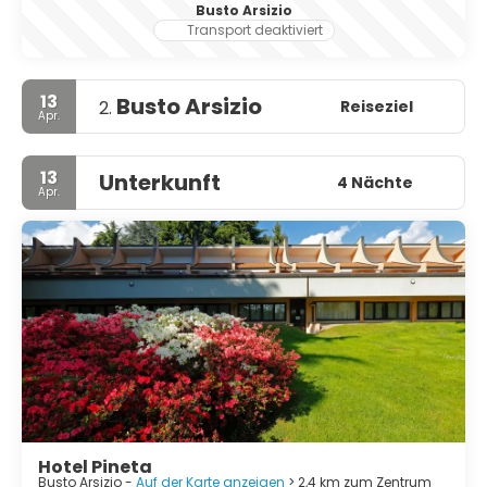
Busto Arsizio
Transport deaktiviert
13
Busto Arsizio
Reiseziel
2.
Apr.
13
Unterkunft
4 Nächte
Apr.
Hotel Pineta
Busto Arsizio -
Auf der Karte anzeigen
> 2,4 km zum Zentrum