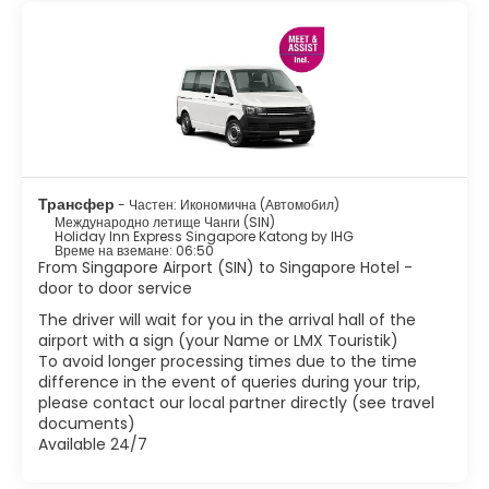
превъзходна градина с орхидеи, която е красиво озеленена
и има голямо разнообразие от орхидеи. Merlion е може би
най-известната забележителност на Сингапур. Тази
структура на Merlion се намира в Merlion Park, който се
намира в централния бизнес район. Има някои
очарователни етнически райони като Малката Индия,
Арабската улица, Чайнатаун и Гейланг. Тези райони
определено си струва да посетите, ако искате да се
докоснете до истинска сингапурска култура. Други атракции
включват музеи от световна класа, зашеметяващи цветни
Трансфер
- Частен: Икономична (Автомобил)
магазини, Марина Бей и тучни паркове. Освен пазаруването,
Международно летище Чанги (SIN)
Сингапур има страхотна храна. Тъй като е дом на различни
Holiday Inn Express Singapore Katong by IHG
Време на вземане: 06:50
етнически групи, Сингапур е създал чудесна комбинация от
From Singapore Airport (SIN) to Singapore Hotel -
вкусове и текстури в тяхната кухня.
door to door service
Сингапур е един от най-оживените и модерни градове в
Азия с тропически климат, с вкусна храна, добро пазаруване
The driver will wait for you in the arrival hall of the
и оживен нощен живот, той се превърна в една топ
airport with a sign (your Name or LMX Touristik)
To avoid longer processing times due to the time
difference in the event of queries during your trip,
please contact our local partner directly (see travel
documents)
Available 24/7