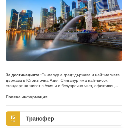
За дестинацията:
Сингапур е град-държава и най-малката
държава в Югоизточна Азия. Сингапур има най-висок
стандарт на живот в Азия и е безупречно чист, ефективен,
регулиран и модерен град. Градът има интересна
комбинация от стари и нови култури, съчетавайки
Повече информация
небостъргачите на бизнес района с много интересна
смесица от древни култури в някои от неговите квартали.
Сингапур е един от най-зелените градове до такава степен,
15
Трансфер
че градът е наречен Градина-град. Една от основните
окт
атракции са Ботаническите градини, които включват