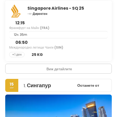
Singapore Airlines - SQ 25
Директен
12:15
Франкфурт на Майн
(FRA)
12ч. 35m
06:50
Международно летище Чанги
(SIN)
25 KG
+1 ден
Виж детайлите
15
Сингапур
Останете от
1.
окт