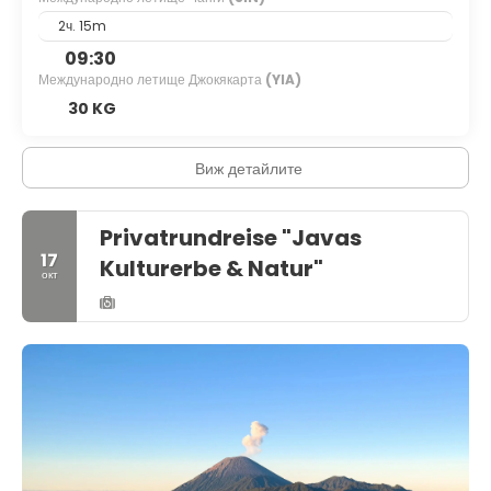
2ч. 15m
09:30
Международно летище Джокякарта
(YIA)
30 KG
Виж детайлите
Privatrundreise "Javas
17
Kulturerbe & Natur"
окт