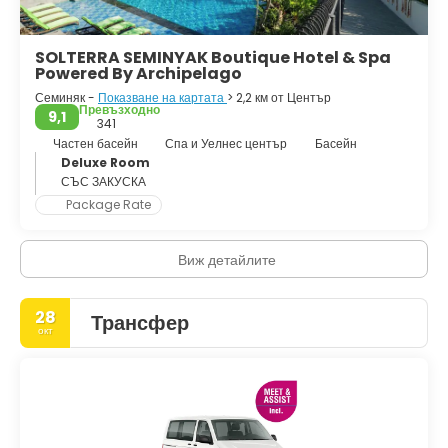
местен бар. Има красиви залези, които са безобидни.
Разбира се, животът на местните хора е по-кратък, отколкото
в други части на острова, или поне не е толкова интегриран,
SOLTERRA SEMINYAK Boutique Hotel & Spa
така че забравете да намерите хубав пазар или храм на
Powered By Archipelago
всеки ъгъл.
Семиняк -
Показване на картата
> 2,2 км от Център
Превъзходно
9,1
341
Частен басейн
Спа и Уелнес център
Басейн
Deluxe Room
СЪС ЗАКУСКА
Package Rate
Виж детайлите
28
Трансфер
окт