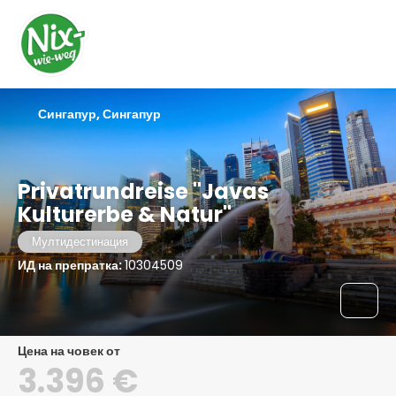
Сингапур, Сингапур
Privatrundreise "Javas
Kulturerbe & Natur"
Мултидестинация
ИД на препратка:
10304509
цена на човек от
3.396 €