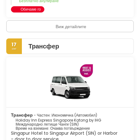
Безплатно анулиране
Обичаме го
Виж детайлите
17
Трансфер
окт
Трансфер
- Частен: Икономична (Автомобил)
Holiday Inn Express Singapore Katong by IHG
Международно летище Чанги (SIN)
Време на вземане: Очаква потвърждение
Singapur Hotel to Singapur Airport (SIN) or Harbor
- door to door service