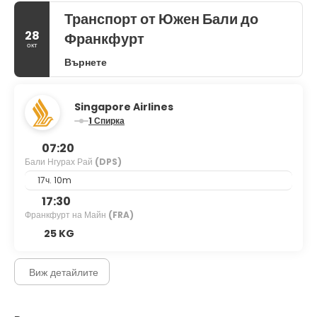
Транспорт от Южен Бали до
28
Франкфурт
окт
Върнете
Singapore Airlines
1 Спирка
07:20
Бали Нгурах Рай
(DPS)
17ч. 10m
17:30
Франкфурт на Майн
(FRA)
25 KG
Виж детайлите