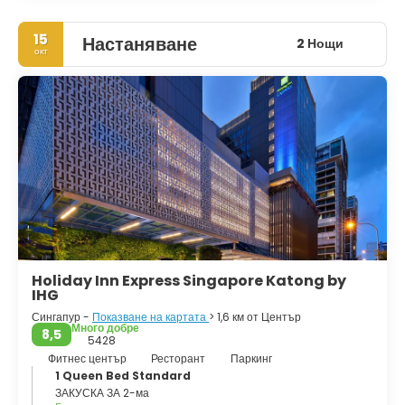
15
Настаняване
2 Нощи
окт
Holiday Inn Express Singapore Katong by
IHG
Сингапур -
Показване на картата
> 1,6 км от Център
Много добре
8,5
5428
Фитнес център
Ресторант
Паркинг
1 Queen Bed Standard
ЗАКУСКА ЗА 2-ма