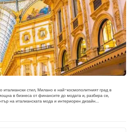
о италиански стил, Милано е най-космополитният град в
ощна в бизнеса от финансите до модата и, разбира се,
ентър на италианската мода и интериорен дизайн.
а два пъти годишно за пролетните и есенните панаири:
естествената сцена на Италия. Това със сигурност е едно от
е основният индустриален, търговски и финансов център на
липсва уау факторът, но ако отделите време и сте решени да
елните му скъпоценни камъни - и те съществуват. Изрежете