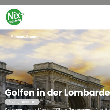
Милано, Италия
Golfen in der Lombarde
Мултидестинация
Създаден:
вторник, 17 август 2021 г.
-
Заминаване:
събота, 9 а