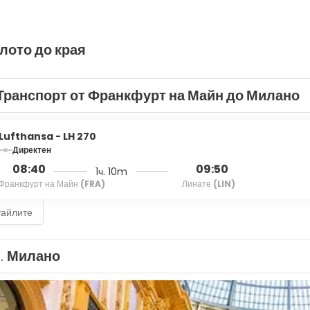
лото до края
Транспорт от Франкфурт на Майн до Милано
Lufthansa - LH 270
Директен
08:40
09:50
1ч. 10m
Франкфурт на Майн
(FRA)
Линате
(LIN)
тайлите
1.
Милано