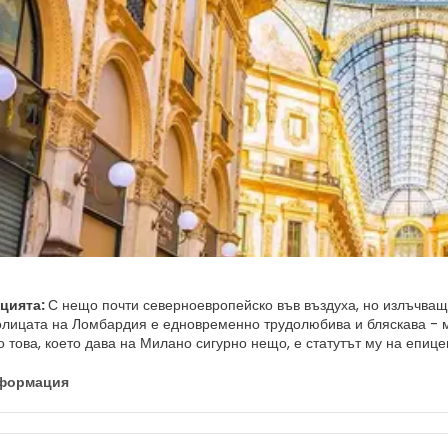
ацията:
С нещо почти северноевропейско във въздуха, но излъчващ
олицата на Ломбардия е едновременно трудолюбива и бляскава - м
о това, което дава на Милано сигурно нещо, е статутът му на епиц
ни модници, дизайнери, супермодели и папараци се спускат в град
то внимателно пази репутацията си за усет, драма и творчество, е 
нформация
е места в Италия за пазаруване или магазин за прозорци. Милано 
ато такъв не е изненадващо делови на външен вид. На пръв поглед 
 улиците на Милано, ще получите достъп до естетически привлекат