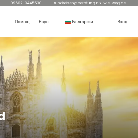
09602-9445530
rundreisen@beratung.nix-wie-weg.de
Помощ
Евро
Български
Вход
d