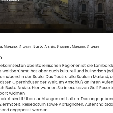
и:
Милано, Италия , Busto Arsizio, Италия , Милано, Италия
о
bekanntesten oberitalienischen Regionen ist die Lombardei
 weltberühmt, hat aber auch kulturell und kulinarisch jed
rnabend in der Scala. Das Teatro alla Scala in Mailand, a
sten Opernhäuser der Welt. Im Anschluß an Ihren Aufent
ch Busto Arsizio. Hier wohnen Sie in exclusiven Golf Resor
sport widmen.
aket sind 11 Übernachtungen enthalten. Das angegebene 
2 ermittelt. Reisedatum sowie Abflughafen, Aufenthaltsda
hend angepasst werden.