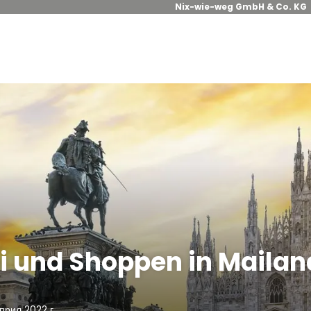
Nix-wie-weg GmbH & Co. KG
i und Shoppen in Mailan
прил 2022 г.