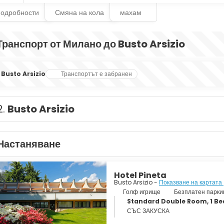
подробности
Смяна на кола
махам
Транспорт от Милано до Busto Arsizio
Busto Arsizio
Транспортът е забранен
2.
Busto Arsizio
Настаняване
Hotel Pineta
Busto Arsizio -
Показване на картата
Голф игрище
Безплатен парки
Standard Double Room, 1 Be
СЪС ЗАКУСКА