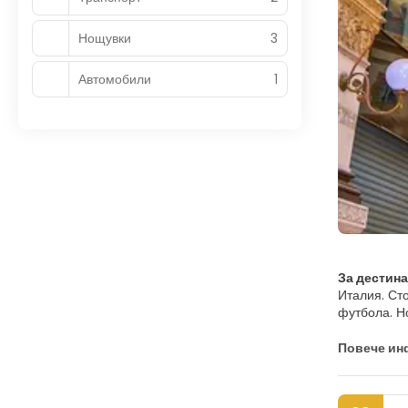
Нощувки
3
Автомобили
1
За дестин
Италия. Ст
футбола. Н
Международ
Милано, кой
Повече и
най-добрит
Италия и к
разгледате