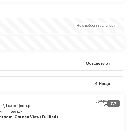
Не е избран транспорт
Останете от
4 Нощи
Добре
7,7
852
> 2,4 км от Център
нг
Балкон
droom, Garden View (FullBed)