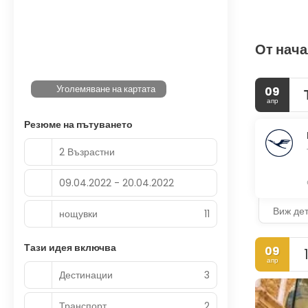
От нача
Уголемяване на картата
09
апр
Резюме на пътуването
2 Възрастни
09.04.2022 - 20.04.2022
Виж де
нощувки
11
Тази идея включва
09
апр
Дестинации
3
Транспорт
2