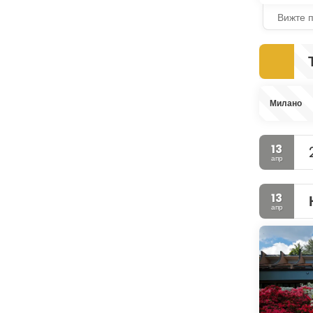
Вижте 
Милано
13
апр
13
апр