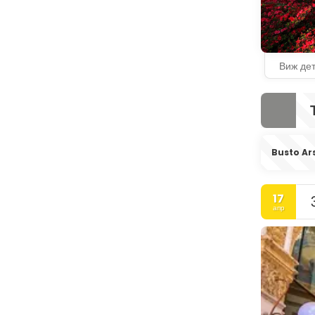
Виж де
Busto Ars
17
апр