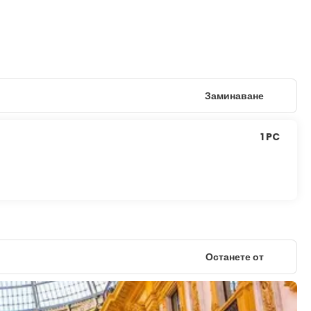
Заминаване
1 PC
Останете от