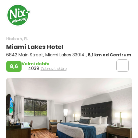
Hialeah, FL
Miami Lakes Hotel
6842 Main Street, Miami Lakes 33014
, 6,1 km od Centrum
Velmi dobře
8,6
4039
Zobrazit skóre