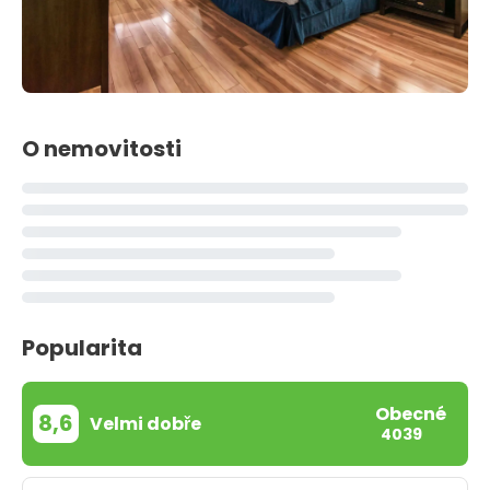
O nemovitosti
Popularita
Obecné
8,6
Velmi dobře
4039