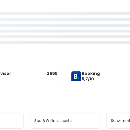
visor
2655
Booking
8,7/10
Spa & Wellnesscenter
Schwimm