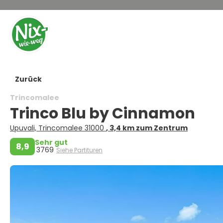
Zurück
Trincomalee
Trinco Blu by Cinnamon
Upuvali, Trincomalee 31000
, 3,4 km zum Zentrum
Sehr gut
8,9
3769
Siehe Partituren