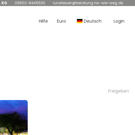
. KG
09602-9445530
rundreisen@beratung.nix-wie-weg.de
Hilfe
Euro
Deutsch
Login
Freigeben