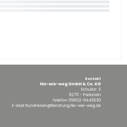
Kontakt
Nix-wie-weg GmbH & Co. KG
Schulstr. 5
92711 - Parkstein
Telefon:
09602-9445530
E-Mail:
Rundreisen@Beratung.Nix-wie-weg.de