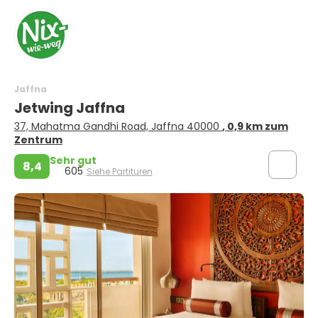
Jaffna
Jetwing Jaffna
37, Mahatma Gandhi Road, Jaffna 40000
, 0,9 km zum
Zentrum
Sehr gut
8,4
605
Siehe Partituren