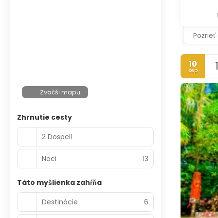
Pozrieť
10
sep
Zväčši mapu
Zhrnutie cesty
2 Dospelí
Noci
13
Táto myšlienka zahŕňa
Destinácie
6