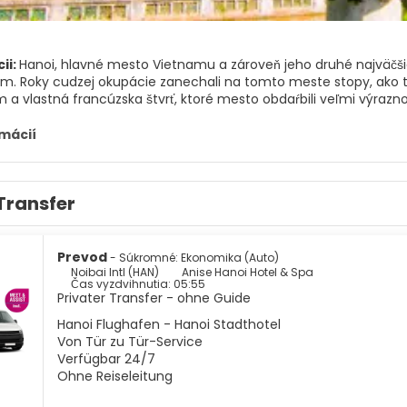
ii:
Hanoi, hlavné mesto Vietnamu a zároveň jeho druhé najväčšie
m. Roky cudzej okupácie zanechali na tomto meste stopy, ako t
a vlastná francúzska štvrť, ktoré mesto obdaŕbili veľmi výrazn
spôsobom, ako spoznať Hanoi, je prechádzať sa. Historické cent
zprostrednom okolí a chôdza je najlepším spôsobom, ako nadviaz
rmácií
mesto jazier, pretože po celom meste je mnoho jazier a stromov
ta je Jazero obnoveného meča, Ho Hoan Kiem. Krásne na Hanoji j
 starých budov Starého štvrťa po európske štýlové obrovské bud
Transfer
o Chi Minha a okolitých oblastiach, nehovoriac o krásnej tradič
kojné a hektické mesto, ktoré je plné uličného života a exotický
esto Vzlietajúceho draka je miestom, kde by ste mali byť vo Vi
Prevod
- Súkromné: Ekonomika (Auto)
Noibai Intl (HAN)
Anise Hanoi Hotel & Spa
Čas vyzdvihnutia: 05:55
Privater Transfer - ohne Guide
Hanoi Flughafen - Hanoi Stadthotel
Von Tür zu Tür-Service
Verfügbar 24/7
Ohne Reiseleitung