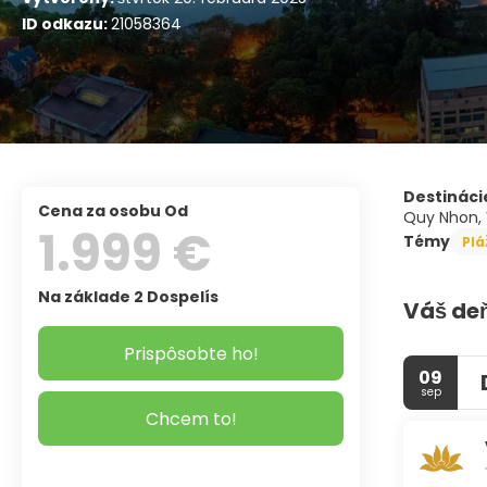
ID odkazu:
21058364
Destináci
Cena za osobu Od
Quy Nhon,
1.999 €
Témy
Plá
Na základe 2 Dospelís
Váš de
Prispôsobte ho!
09
sep
Chcem to!