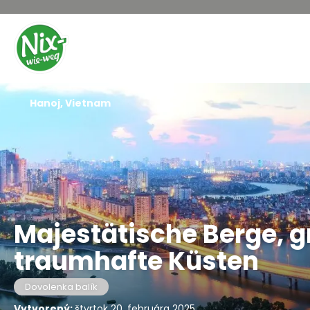
Hanoj, Vietnam
Majestätische Berge, g
traumhafte Küsten
Dovolenka balík
Vytvorený:
štvrtok 20. februára 2025