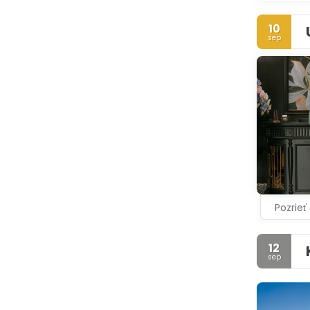
10
sep
Pozrieť
12
sep