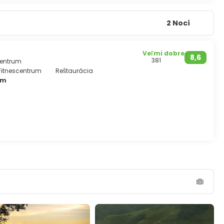
2 Nocí
Veľmi dobre
8,6
381
Centrum
Fitnescentrum
Reštaurácia
om