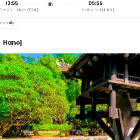
13:55
05:55
11h
Frankfurt Main
(FRA)
Noibai Intl
(HAN)
 detaily
1.
Hanoj