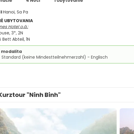
inácie
4 Noci
1 Ubytovanie
CI
Hanoi, Sa Pa
É UBYTOVANIA
es Hotel o.ä.:
ouse, 3*, 2N
Bett Abteil, 1N
 modalita
 Standard (keine Mindestteilnehmerzahl) - Englisch
Kurztour "Ninh Binh"