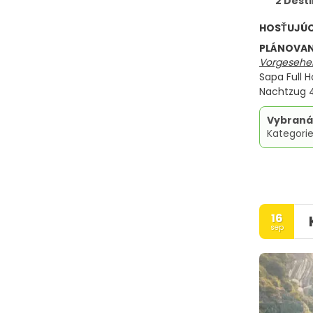
2 Dest
HOSŤUJÚ
PLÁNOVAN
Vorgesehen
Sapa Full H
Nachtzug 4 
Vybraná
Kategorie
16
sep