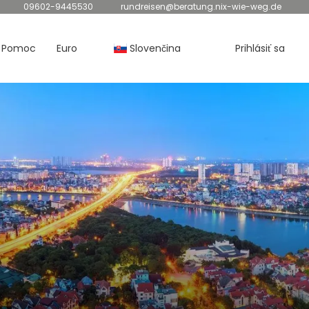
09602-9445530
rundreisen@beratung.nix-wie-weg.de
Pomoc
Euro
Slovenčina
Prihlásiť sa