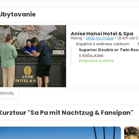
Ubytovanie
Anise Hanoi Hotel & Spa
Hanoj -
Ukáž na mape
> 1,5 km od 
Kúpeľné a wellness centrum
Superior Double or Twin Ro
S RAŇAJKAMI
Bezplatné zrušenie
 detaily
Kurztour "Sa Pa mit Nachtzug & Fansipan"