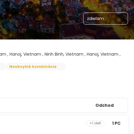
zdieľam
am , Hanoj, Vietnam , Ninh Binh, Vietnam , Hanoj, Vietnam ,
Neobvyklé kombinácie
Odchod
1 PC
+1 deň