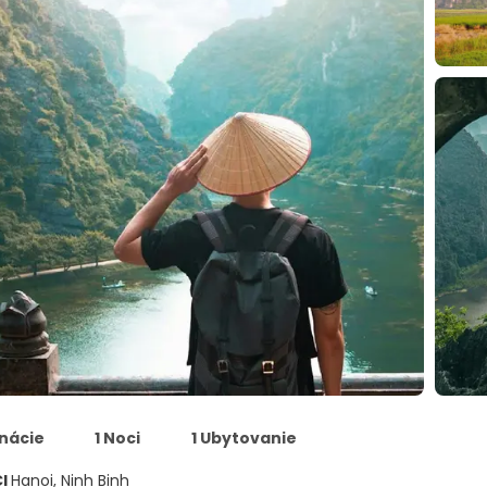
inácie
1 Noci
1 Ubytovanie
CI
Hanoi, Ninh Binh