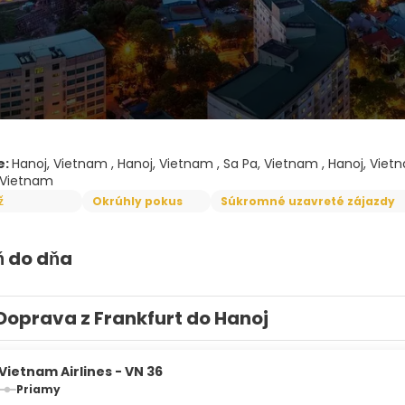
e:
Hanoj, Vietnam , Hanoj, Vietnam , Sa Pa, Vietnam , Hanoj, Vietn
 Vietnam
ž
Okrúhly pokus
Súkromné uzavreté zájazdy
ň do dňa
Doprava z Frankfurt do Hanoj
Vietnam Airlines - VN 36
Priamy