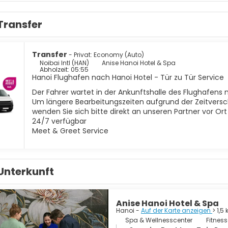
hat auch das weltweit einzigartige Wasserpuppenspiel, eine solc
ng lohnt einen Ausflug, zum Beispiel zur Halong-Bucht oder de
Transfer
Transfer
- Privat: Economy (Auto)
Noibai Intl (HAN)
Anise Hanoi Hotel & Spa
Abholzeit: 05:55
Hanoi Flughafen nach Hanoi Hotel - Tür zu Tür Service
Der Fahrer wartet in der Ankunftshalle des Flughafens 
Um längere Bearbeitungszeiten aufgrund der Zeitversc
wenden Sie sich bitte direkt an unseren Partner vor Or
24/7 verfügbar
Meet & Greet Service
Unterkunft
Anise Hanoi Hotel & Spa
Hanoi -
Auf der Karte anzeigen
> 1,
Spa & Wellnesscenter
Fitnes