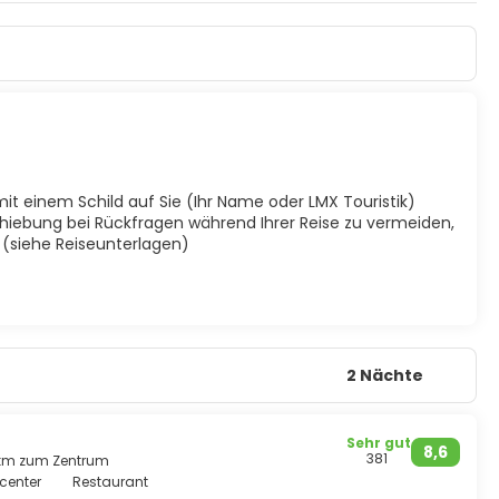
he Vorführung sollte man sich nicht entgehen lassen. Auch
n Bergvölkern ganz im Norden.
mit einem Schild auf Sie (Ihr Name oder LMX Touristik)
hiebung bei Rückfragen während Ihrer Reise zu vermeiden,
t (siehe Reiseunterlagen)
2 Nächte
Sehr gut
8,6
381
5 km zum Zentrum
scenter
Restaurant