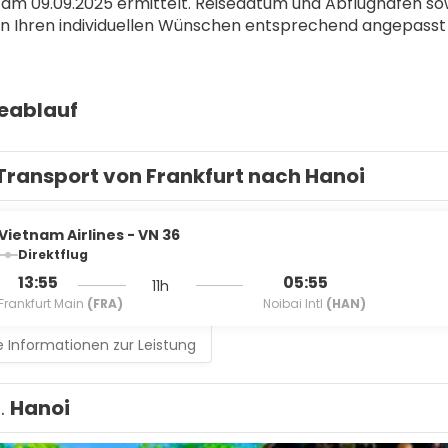
 am 09.09.2025 ermittelt. Reisedatum und Abflughafen s
n Ihren individuellen Wünschen entsprechend angepasst
seablauf
Transport von Frankfurt nach Hanoi
Vietnam Airlines - VN 36
Direktflug
13:55
05:55
11h
Frankfurt Main
(FRA)
Noibai Intl
(HAN)
 Informationen zur Leistung
1.
Hanoi