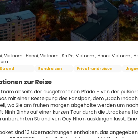
i, Vietnam , Hanoi, Vietnam , Sa Pa, Vietnam , Hanoi, Vietnam , H
tnam
Strand
Rundreisen
Privatrundreisen
Ungew
tionen zur Reise
etnam abseits der ausgetretenen Pfade – von der pulsier
as mit einer Besteigung des Fansipan, dem „Dach Indochi
eil, wo Sie am frühen morgen abgeholte werden um nach N
t Ninh Binhs auf einer kurzen Tour durch die „trockene H
unberührten Strand von Quy Nhơn ausklingen lässt. Eine
aket sind 13 Übernachtungen enthalten, das angegebene P