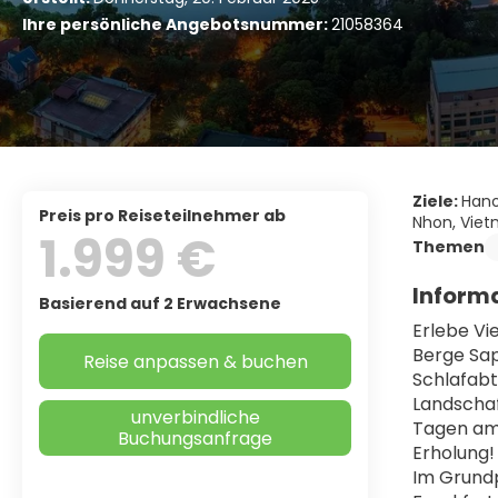
Ihre persönliche Angebotsnummer:
21058364
Ziele:
Hano
Preis pro Reiseteilnehmer ab
Nhon, Vie
1.999 €
Themen
Informa
Basierend auf 2 Erwachsene
Erlebe Vi
Berge Sap
Reise anpassen & buchen
Schlafabt
Landschaf
unverbindliche
Tagen am 
Buchungsanfrage
Erholung!
Im Grundp