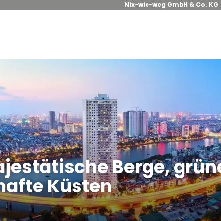
Nix-wie-weg GmbH & Co. KG
jestätische Berge, grün
hafte Küsten