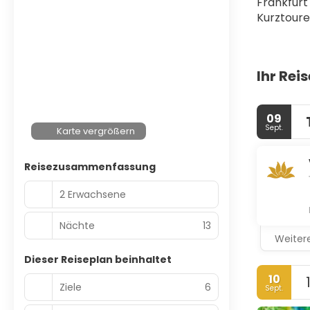
Frankfurt
Kurztoure
Ihr Rei
09
Sept.
Karte vergrößern
Reisezusammenfassung
2 Erwachsene
Nächte
13
Weitere
Dieser Reiseplan beinhaltet
10
Ziele
6
Sept.