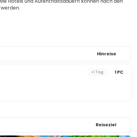
owie Hotels und Aufenthaltsdauern können nach den 
 werden. 
Hinreise
1 PC
+1 Tag
Reiseziel