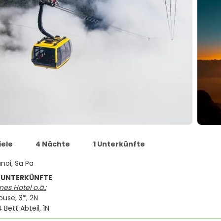
iele
4 Nächte
1 Unterkünfte
noi, Sa Pa
 UNTERKÜNFTE
es Hotel o.ä.:
ouse, 3*, 2N
Bett Abteil, 1N