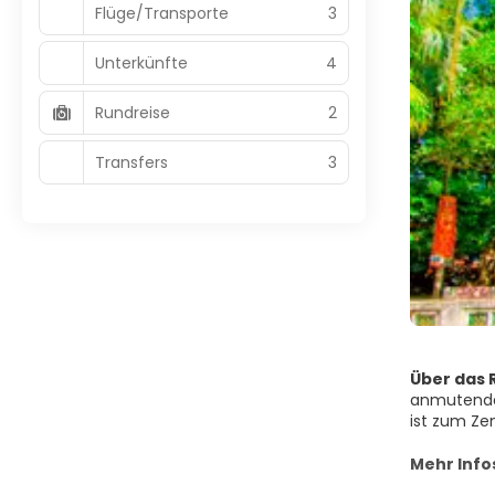
Flüge/Transporte
3
Unterkünfte
4
Rundreise
2
Transfers
3
Über das R
anmutenden
ist zum Ze
und abends
Fernen Ost
Mehr Info
Bekleidung