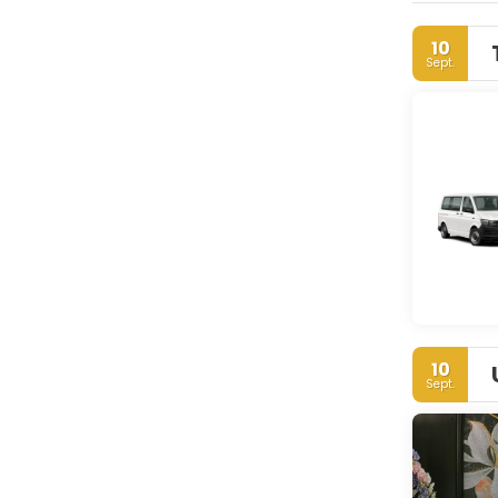
Tradition 
die Umgebu
10
Sept.
10
Sept.