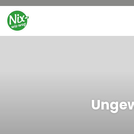
Ungew