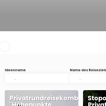
Ideenname
Name des Reiseziel
Privatrundreisekombi:
Stopo
"Höhepunkte
Priva