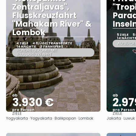
Zentraljavas",
"Trop
Flusskreuzfahrt
Parad
"Mahakam River" &
Inseln
Lombok
5 ZIELE
5
14 NÄCHT
4 ZIELE
4 FLÜGE/TRANSPORTE
AUßERGE
14 NÄCHTE
3 TRANSFERS
RUNDREISEKOMBI MIT
FLUSSKREUZFAHRT
ab
ab
3.930 €
2.97
pro Person
pro Person
ZIELE
ZIELE
Sehen
Yogyakarta · Yogyakarta · Balikpapan · Lombok
Jakarta · Luwuk ·