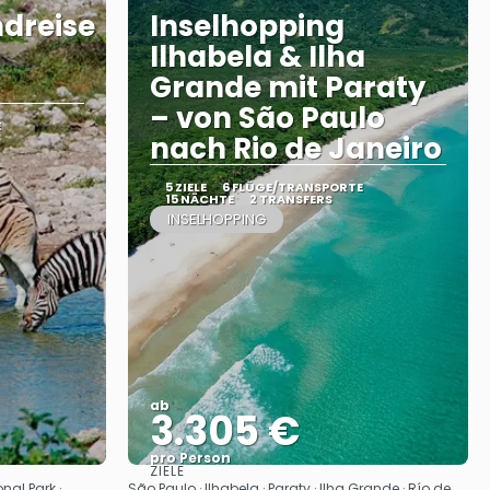
dreise
Inselhopping
Ilhabela & Ilha
Grande mit Paraty
– von São Paulo
E
nach Rio de Janeiro
5 ZIELE
6 FLÜGE/TRANSPORTE
15 NÄCHTE
2 TRANSFERS
INSELHOPPING
ab
3.305 €
pro Person
ZIELE
Sehen
nal Park ·
São Paulo · Ilhabela · Paraty · Ilha Grande · Río de