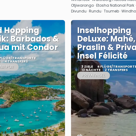
Otjiwarongo · Etosha National Park 
Divundu · Rundu · Tsumeb · Windh
d Hopping
Inselhopping
ik: Barbados &
DeLuxe: Mahé,
ua mit Condor
Praslin & Priv
Insel Félicité
 FLÜGE/TRANSPORTE
E
4 TRANSFERS
AIR PUR
3 ZIELE
4 FLÜGE/TRANSPORT
13 NÄCHTE
2 TRANSFERS
PRIVATINSEL
ab