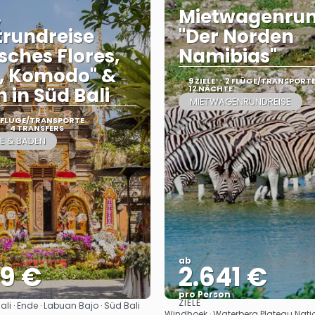
,
Mietwagenrun
trundreise
"Der Norden
isches Flores,
Namibias"
, Komodo" &
9 ZIELE
2 FLÜGE/TRANSPORT
 in Süd Bali
12 NÄCHTE
MIETWAGENRUNDREISE
 FLÜGE/TRANSPORTE
4 TRANSFERS
E & BADEN
ab
59 €
2.641 €
pro Person
ZIELE
ali · Ende · Labuan Bajo · Süd Bali
Sehen
Sehen
Windhoek · Waterberg Plateau Natio