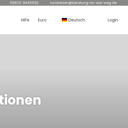
09602-9445530
rundreisen@beratung.nix-wie-weg.de
Hilfe
Euro
Deutsch
Login
tionen