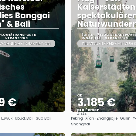
isches
Kaiserstädten
ies Banggai
spektakuläre
" & Bali
Naturwunder
 FLÜGE/TRANSPORTE
6 ZIELE
7 FLÜGE/TRANSPORT
E
5 TRANSFERS
15 NÄCHTE
9 TRANSFERS
WÖHNLICHE KOMBINATION
INDIVIDUELLE REISE MIT ZUG 
ab
9 €
3.185 €
pro Person
ZIELE
Sehen
Sehen
 Luwuk · Ubud, Bali · Süd Bali
Peking · Xi'an · Zhangjiajie · Guilin ·
Shanghai