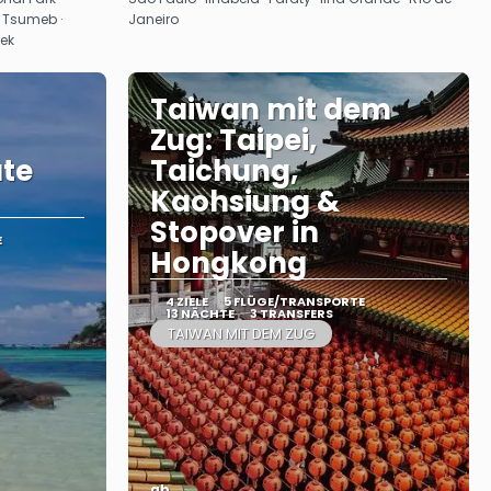
· Tsumeb ·
Janeiro
oek
Taiwan mit dem
Zug: Taipei,
ate
Taichung,
Kaohsiung &
Stopover in
E
Hongkong
4 ZIELE
5 FLÜGE/TRANSPORTE
13 NÄCHTE
3 TRANSFERS
TAIWAN MIT DEM ZUG
ab