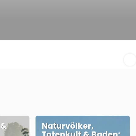
 &
Naturvölker,
Totenkult & Baden: