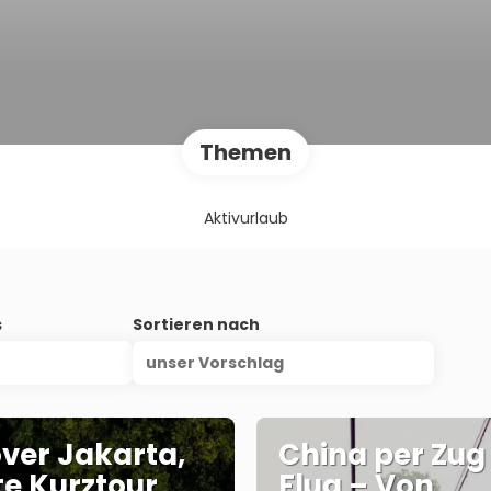
Themen
Aktivurlaub
s
Sortieren nach
unser Vorschlag
ver Jakarta,
China per Zug
te Kurztour
Flug – Von