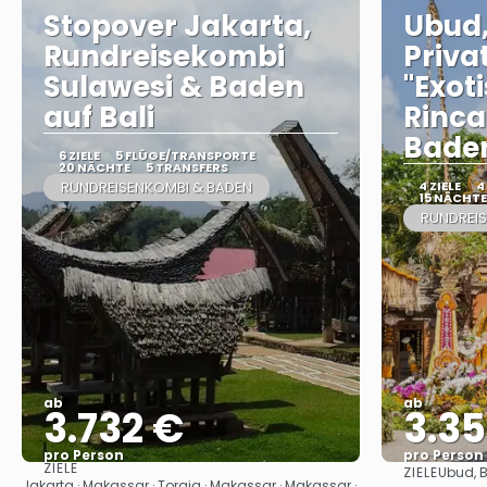
Stopover Jakarta,
Ubud
Rundreisekombi
Priva
Sulawesi & Baden
"Exot
auf Bali
Rinca
Baden
6 ZIELE
5 FLÜGE/TRANSPORTE
20 NÄCHTE
5 TRANSFERS
RUNDREISENKOMBI & BADEN
4 ZIELE
4
15 NÄCHTE
RUNDREIS
ab
ab
3.732 €
3.3
pro Person
pro Person
ZIELE
ZIELE
Ubud, B
Sehen
Jakarta · Makassar · Toraja · Makassar · Makassar ·