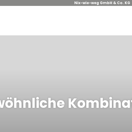
Nix-wie-weg GmbH & Co. KG
öhnliche Kombina