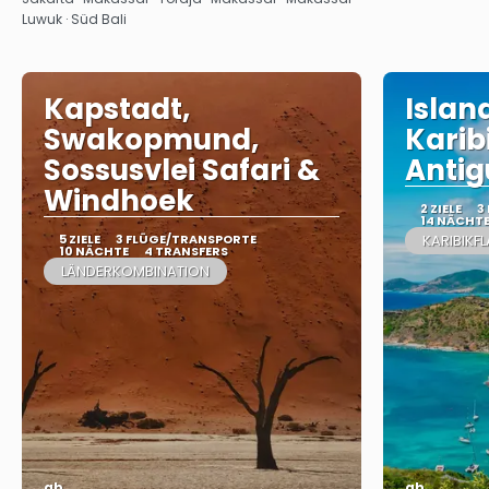
Luwuk · Süd Bali
Kapstadt,
Islan
Swakopmund,
Karib
Sossusvlei Safari &
Antig
Windhoek
2 ZIELE
3
14 NÄCHT
5 ZIELE
3 FLÜGE/TRANSPORTE
KARIBIKFL
10 NÄCHTE
4 TRANSFERS
LÄNDERKOMBINATION
ab
ab