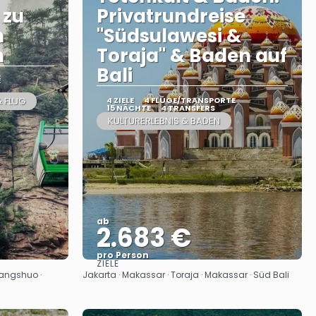
 zu
Privatrundreise
n
"Südsulawesi &
n
Toraja" & Baden auf
Bali
E
& FLUG
4 ZIELE
4 FLÜGE/TRANSPORTE
15 NÄCHTE
4 TRANSFERS
KULTURERLEBNIS & BADEN
ab
2.683 €
pro Person
ZIELE
Sehen
 Yangshuo ·
Jakarta · Makassar · Toraja · Makassar · Süd Bali