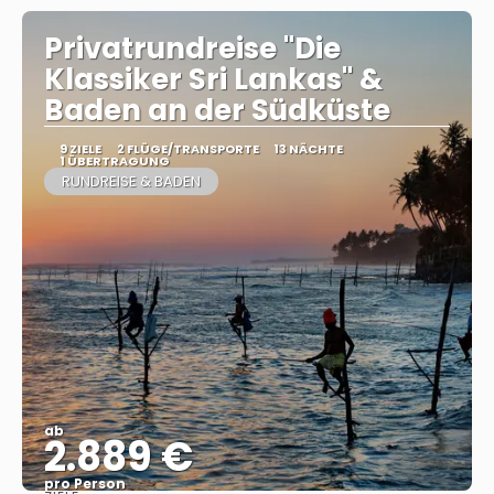
Privatrundreise "Die
Klassiker Sri Lankas" &
Baden an der Südküste
9 ZIELE
2 FLÜGE/TRANSPORTE
13 NÄCHTE
1 ÜBERTRAGUNG
RUNDREISE & BADEN
ab
2.889 €
pro Person