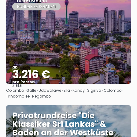
1 ÜBERTRAGUNG
RUNDREISE & BADEN
ab
3.216 €
pro Person
ZIELE
Sehen
Colombo · Galle · Udawalawe · Ella · Kandy · Sigiriya · Colombo ·
Trincomalee · Negombo
Privatrundreise "Die
Klassiker Sri Lankas" &
Baden an der Westküste