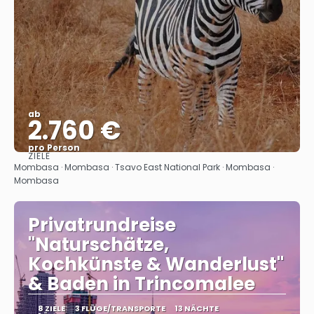
ab
2.760 €
pro Person
ZIELE
Sehen
Mombasa · Mombasa · Tsavo East National Park · Mombasa ·
Mombasa
Privatrundreise
"Naturschätze,
Kochkünste & Wanderlust"
& Baden in Trincomalee
8 ZIELE
3 FLÜGE/TRANSPORTE
13 NÄCHTE