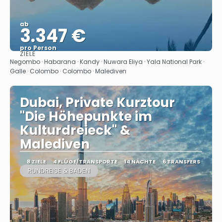
ab
3.347 €
pro Person
ZIELE
Sehen
Negombo · Habarana · Kandy · Nuwara Eliya · Yala National Park ·
Galle · Colombo · Colombo · Malediven
Dubai, Private Kurztour
"Die Höhepunkte im
Kulturdreieck" &
Malediven
8 ZIELE
4 FLÜGE/TRANSPORTE
14 NÄCHTE
6 TRANSFERS
RUNDREISE & BADEN