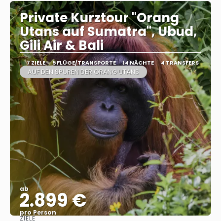
Private Kurztour "Orang
Utans auf Sumatra", Ubud,
Gili Air & Bali
7 ZIELE
5 FLÜGE/TRANSPORTE
14 NÄCHTE
4 TRANSFERS
AUF DEN SPUREN DER ORANG UTANS
ab
2.899 €
pro Person
ZIELE