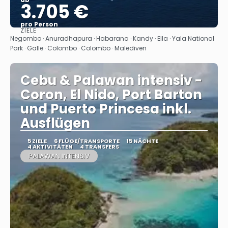
3.705 €
pro Person
ZIELE
Sehen
Negombo · Anuradhapura · Habarana · Kandy · Ella · Yala National
Park · Galle · Colombo · Colombo · Malediven
Cebu & Palawan intensiv -
Coron, El Nido, Port Barton
und Puerto Princesa inkl.
Ausflügen
5 ZIELE
6 FLÜGE/TRANSPORTE
15 NÄCHTE
4 AKTIVITÄTEN
4 TRANSFERS
PALAWAN INTENSIV