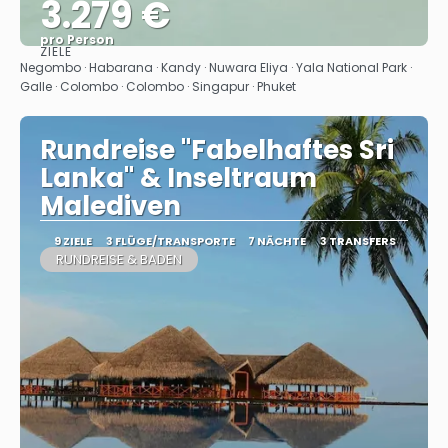
3.279 €
pro Person
ZIELE
Sehen
Negombo · Habarana · Kandy · Nuwara Eliya · Yala National Park ·
Galle · Colombo · Colombo · Singapur · Phuket
Rundreise "Fabelhaftes Sri
Lanka" & Inseltraum
Malediven
9 ZIELE
3 FLÜGE/TRANSPORTE
7 NÄCHTE
3 TRANSFERS
RUNDREISE & BADEN