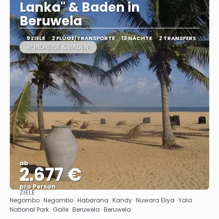
Lanka" & Baden in
Beruwela
9 ZIELE
2 FLÜGE/TRANSPORTE
13 NÄCHTE
2 TRANSFERS
RUNDREISE & BADEN
ab
2.677 €
pro Person
ZIELE
Sehen
Negombo · Negombo · Habarana · Kandy · Nuwara Eliya · Yala
National Park · Galle · Beruwela · Beruwela