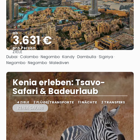
ab
3.631 €
pro Person
ZIELE
Sehen
Dubai · Colombo · Negombo · Kandy · Dambulla · Sigiriya ·
Negombo · Negombo · Malediven
Kenia erleben: Tsavo-
Safari & Badeurlaub
4 ZIELE
2 FLÜGE/TRANSPORTE
11 NÄCHTE
2 TRANSFERS
KENIA SAFARI