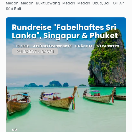
Sehen
Medan · Medan · Bukit Lawang · Medan · Medan · Ubud, Bali · Gili Air ·
Süd Bali
Rundreise "Fabelhaftes Sri
Lanka", Singapur & Phuket
10 ZIELE
4 FLÜGE/TRANSPORTE
8 NÄCHTE
5 TRANSFERS
RUNDREISE & BADEN
ab