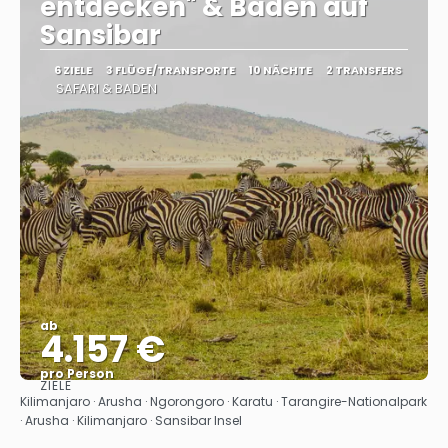
entdecken" & Baden auf
Sansibar
6 ZIELE
3 FLÜGE/TRANSPORTE
10 NÄCHTE
2 TRANSFERS
SAFARI & BADEN
ab
4.157 €
pro Person
ZIELE
Sehen
Kilimanjaro · Arusha · Ngorongoro · Karatu · Tarangire-Nationalpark
· Arusha · Kilimanjaro · Sansibar Insel