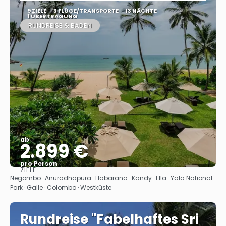
9 ZIELE
3 FLÜGE/TRANSPORTE
13 NÄCHTE
1 ÜBERTRAGUNG
RUNDREISE & BADEN
ab
2.899 €
pro Person
ZIELE
Sehen
Negombo · Anuradhapura · Habarana · Kandy · Ella · Yala National
Park · Galle · Colombo · Westküste
Rundreise "Fabelhaftes Sri