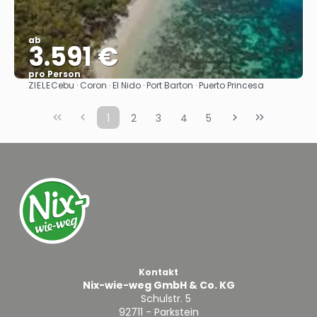
ab
3.591 €
pro Person
ZIELE
Cebu · Coron · El Nido · Port Barton · Puerto Princesa
Sehen
1
2
3
4
5
Kontakt
Nix-wie-weg GmbH & Co. KG
Schulstr. 5
92711 - Parkstein