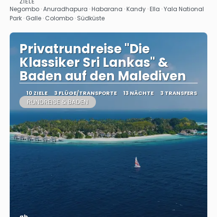
ZIELE
Sehen
Negombo · Anuradhapura · Habarana · Kandy · Ella · Yala National
Park · Galle · Colombo · Südküste
Privatrundreise "Die
Klassiker Sri Lankas" &
Baden auf den Malediven
10 ZIELE
3 FLÜGE/TRANSPORTE
13 NÄCHTE
3 TRANSFERS
RUNDREISE & BADEN
ab