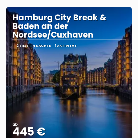
Sehen
Hamburg City Break &
Baden an der
Nordsee/Cuxhaven
2 ZIELE
4 NÄCHTE
1 AKTIVITÄT
ab
445 €