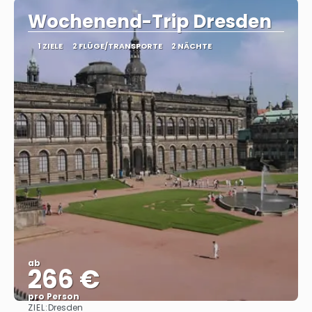
Wochenend-Trip Dresden
1 ZIELE
2 FLÜGE/TRANSPORTE
2 NÄCHTE
ab
266 €
pro Person
ZIEL:
Dresden