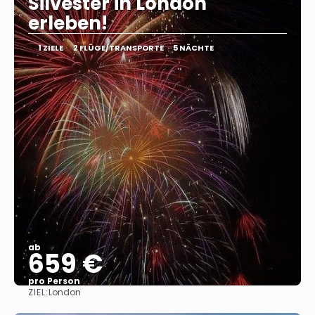
Silvester in London
erleben!
1 ZIELE
2 FLÜGE/TRANSPORTE
5 NÄCHTE
ab
659 €
pro Person
ZIEL:
London
Sehen