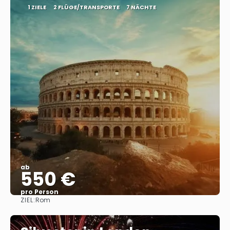
1 ZIELE
2 FLÜGE/TRANSPORTE
7 NÄCHTE
ab
550 €
pro Person
ZIEL:
Rom
Sehen