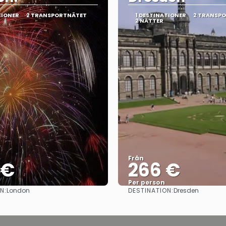
TIONER
2 TRANSPORTNÄTET
1 DESTINATIONER
2 TRANSP
2 NÄTTER
Från
 €
266 €
Per person
N:
DESTINATION:
London
Dresden
Se
Se