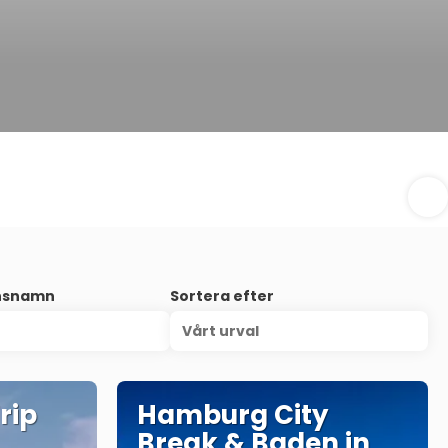
onsnamn
Sortera efter
Vårt urval
rip
Hamburg City
Break & Baden in