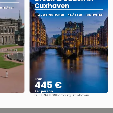
Cuxhaven
ORTNÄTET
2 DESTINATIONER
4 NÄTTER
1 AKTIVITET
Från
445 €
Per person
DESTINATION
Hamburg · Cuxhaven
Se