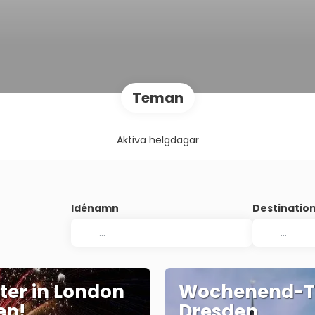
Teman
Aktiva helgdagar
Idénamn
Destinati
ster in London
Wochenend-T
en!
Dresden