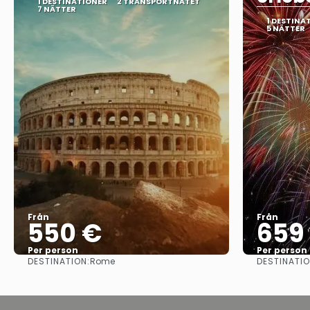
1 DESTINATIONER
2 TRANSPORTNÄTET
7 NÄTTER
1 DESTINA
5 NÄTTER
Från
Från
550 €
659
Per person
Per person
DESTINATION:
DESTINATIO
Rome
Se