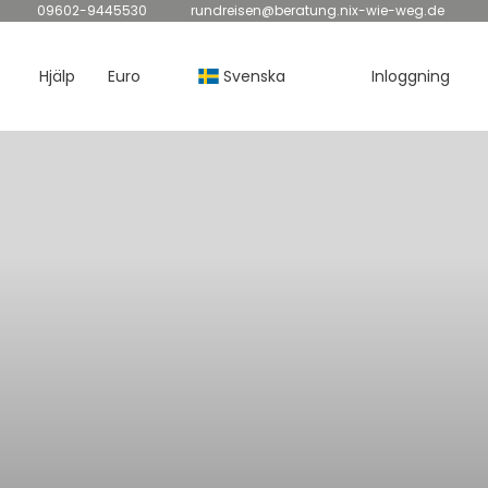
09602-9445530
rundreisen@beratung.nix-wie-weg.de
Hjälp
Euro
Svenska
Inloggning