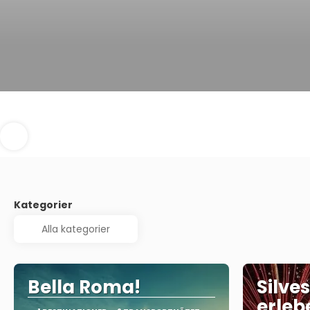
Kategorier
Bella Roma!
Silve
erleb