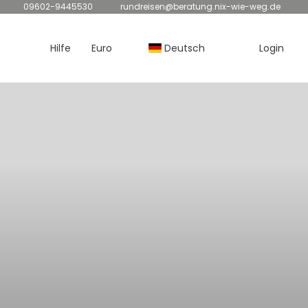
09602-9445530
rundreisen@beratung.nix-wie-weg.de
Hilfe
Euro
Deutsch
Login