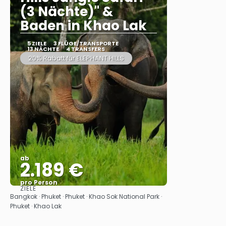
(3 Nächte)" &
Baden in Khao Lak
5 ZIELE
3 FLÜGE/TRANSPORTE
13 NÄCHTE
4 TRANSFERS
20% Rabatt für ELEPHANT HILLS
ab
2.189 €
pro Person
ZIELE
Sehen
Bangkok · Phuket · Phuket · Khao Sok National Park ·
Phuket · Khao Lak