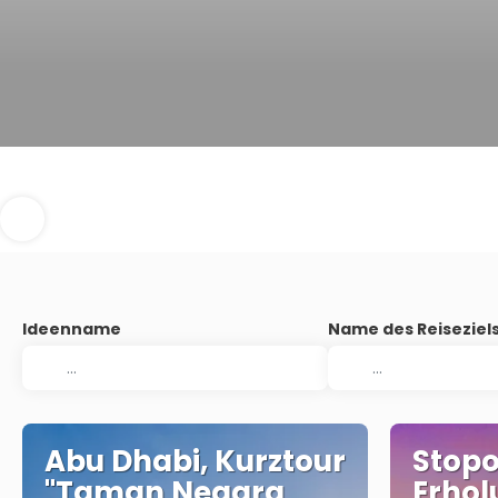
Ideenname
Name des Reiseziel
Abu Dhabi, Kurztour
Stopo
"Taman Negara
Erhol