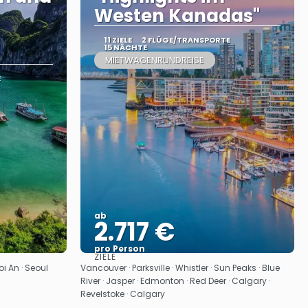
Westen Kanadas"
11 ZIELE
2 FLÜGE/TRANSPORTE
15 NÄCHTE
MIETWAGENRUNDREISE
E
ab
2.717 €
pro Person
ZIELE
Sehen
oi An · Seoul
Vancouver · Parksville · Whistler · Sun Peaks · Blue
River · Jasper · Edmonton · Red Deer · Calgary ·
Revelstoke · Calgary