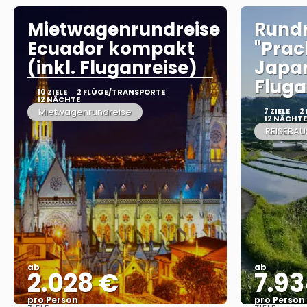
Mietwagenrundreise
Rundr
Ecuador kompakt
"Prac
(inkl. Fluganreise)
Japan
Fluga
10 ZIELE
2 FLÜGE/TRANSPORTE
12 NÄCHTE
Mietwagenrundreise
7 ZIELE
2
12 NÄCHTE
REISEBAU
ab
ab
2.028 €
7.93
pro Person
pro Person