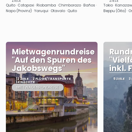
ZIELE
ZIELE
Sehen
Quito · Cotopaxi · Riobamba · Chimborazo · Baños ·
Tokio · Kanazaw
Napo (Provinz) · Yaruqui · Otavalo · Quito
Beppu (Ōita) · 
Mietwagenrundreise
Rundr
"Auf den Spuren des
"Viel
Jakobswegs"
inkl.
12 ZIELE
2 FLÜGE/TRANSPORTE
5 ZIELE
3
14 NÄCHTE
MIETWAGENRUNDREISE