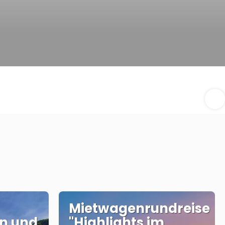
Mietwagenrundreise
en und
"Highlights im