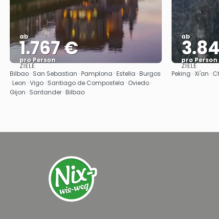
ab
ab
1.767 €
3.8
pro Person
pro Person
ZIELE
ZIELE
Sehen
Bilbao · San Sebastian · Pamplona · Estella · Burgos
Peking · Xi'an ·
· Leon · Vigo · Santiago de Compostela · Oviedo ·
Gijon · Santander · Bilbao