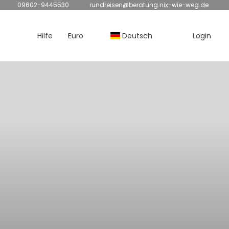
09602-9445530
rundreisen@beratung.nix-wie-weg.de
Hilfe
Euro
Deutsch
Login