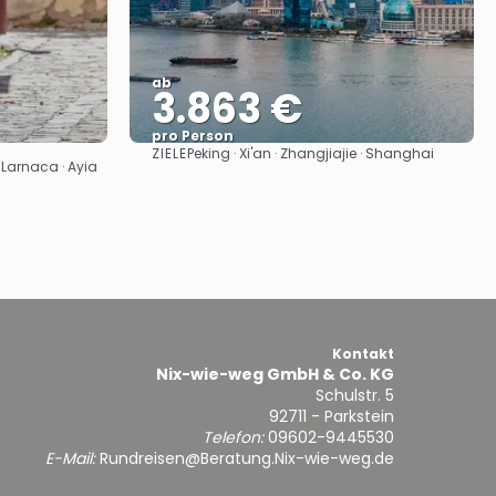
ab
3.863 €
pro Person
ZIELE
Peking · Xi'an · Zhangjiajie · Shanghai
Sehen
· Larnaca · Ayia
Kontakt
Nix-wie-weg GmbH & Co. KG
Schulstr. 5
92711 - Parkstein
Telefon:
09602-9445530
E-Mail:
Rundreisen@Beratung.Nix-wie-weg.de