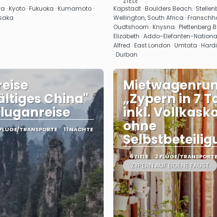
ZIELE
Sehen
Sehen
a · Kyoto · Fukuoka · Kumamoto ·
Kapstadt · Boulders Beach · Stellenb
Osaka
Wellington, South Africa · Franschho
Oudtshoorn · Knysna · Plettenberg Ba
Elizabeth · Addo-Elefanten-National
Alfred · East London · Umtata · Hard
· Durban
eise
Mietwagenrun
fältiges China"
„Zypern in 7 
 Fluganreise
inkl. Vollkask
ohne
 FLÜGE/TRANSPORTE
11 NÄCHTE
Selbstbeteili
6 ZIELE
2 FLÜGE/TRANSPORT
ZYPERN AUF EIGENE FAUST