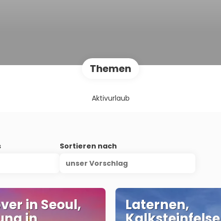
Themen
Aktivurlaub
s
Sortieren nach
unser Vorschlag
ver in Seoul,
Laternen,
ung in
Kalksteinfels