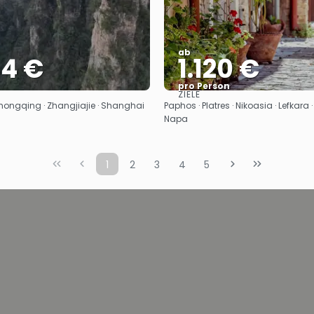
ab
44 €
1.120 €
pro Person
ZIELE
Sehen
Sehen
 Chongqing · Zhangjiajie · Shanghai
Paphos · Platres · Nikoasia · Lefkara 
Napa
1
2
3
4
5