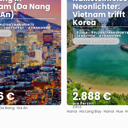
nam (Da Nang
Neonlichter:
 An)
Vietnam trifft
Korea
 FLÜGE/TRANSPORTE
1 AKTIVITÄT
4 TRANSFERS
EACH
5 ZIELE
5 FLÜGE/TRANSPORT
14 NÄCHTE
4 TRANSFERS
CRUISE & NACHTZUG
ab
6 €
2.888 €
pro Person
ZIELE
 Da Nang · Hoi An
Sehen
Sehen
Hanoi · Ha Long Bay · Hanoi · Hue · H