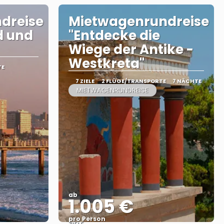
dreise
Mietwagenrundreise
d und
"Entdecke die
Wiege der Antike -
Westkreta"
TE
7 ZIELE
2 FLÜGE/TRANSPORTE
7 NÄCHTE
MIETWAGENRUNDREISE
ab
1.005 €
pro Person