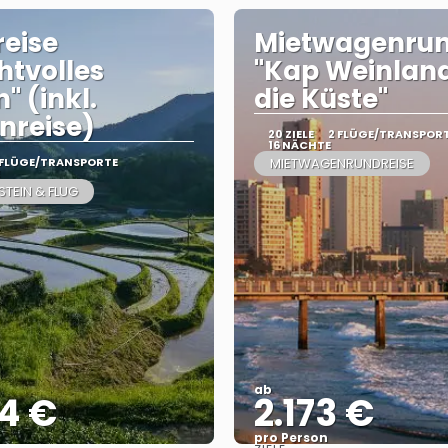
eise
Mietwagenrun
htvolles
"Kap Weinlan
" (inkl.
die Küste"
nreise)
20 ZIELE
2 FLÜGE/TRANSPOR
16 NÄCHTE
 FLÜGE/TRANSPORTE
MIETWAGENRUNDREISE
STEIN & FLUG
ab
4 €
2.173 €
pro Person