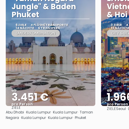
Jungle" & Baden
Viet
Phuket
& Hoi
6 ZIELE
4 FLÜGE/TRANSPORTE
3 ZIELE
4
14 NÄCHTE
6 TRANSFERS
13 NÄCHTE
LÄNDERKOMBINATION
CITY & B
ab
ab
3.451 €
1.96
pro Person
pro Person
ZIELE
ZIELE
Seoul ·
Sehen
Abu Dhabi · Kuala Lumpur · Kuala Lumpur · Taman
Negara · Kuala Lumpur · Kuala Lumpur · Phuket