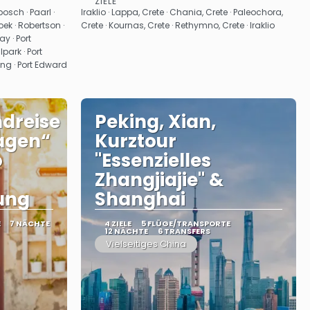
ZIELE
Sehen
osch · Paarl ·
Iraklio · Lappa, Crete · Chania, Crete · Paleochora,
ek · Robertson ·
Crete · Kournas, Crete · Rethymno, Crete · Iraklio
y · Port
park · Port
ing · Port Edward
dreise
Peking, Xian,
Tagen“
Kurztour
o
"Essenzielles
Zhangjiajie" &
gung
Shanghai
E
7 NÄCHTE
4 ZIELE
5 FLÜGE/TRANSPORTE
12 NÄCHTE
6 TRANSFERS
Vielseitiges China