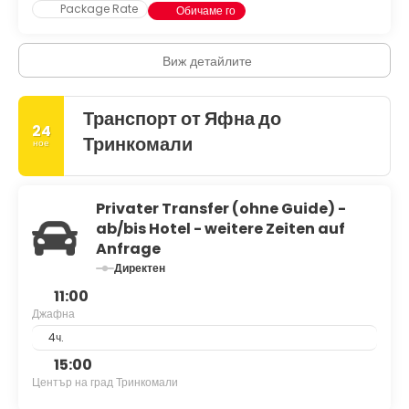
Package Rate
Обичаме го
Виж детайлите
Транспорт от Яфна до
24
Тринкомали
ное
Privater Transfer (ohne Guide) -
ab/bis Hotel - weitere Zeiten auf
Anfrage
Директен
11:00
Джафна
4ч.
15:00
Център на град Тринкомали