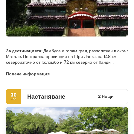
За дестинацията:
Дамбула е голям град, разположен в окръг
Матале, Централна провинция на Шри Ланка, на 148 км
североизточно от Коломбо и 72 км северно от Канди.
Заради местоположението си на главен кръстопът, той е
Повече информация
център за разпределение на зеленчуци в страната.
Основните атракции на района включват най-големият и
30
Настаняване
най-добре запазен комплекс от пещерни храмове в Шри
2 Нощи
ное
Ланка и международният стадион Рангири Дамбула,
известен с това, че е построен за само 167 дни.
Районът се гордее с най-голямата планина от розов кварц в
Южна Азия и гората от желязно дърво, или На Уяна Араня.