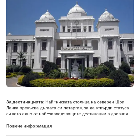
За дестинацията:
Най-ниската столица на северен Шри
Ланка прекъсва дългата си летаргия, за да утвърди статуса
си като едно от най-завладяващите дестинации в древния
Кейлон. Известна като "Градът на арфите", Джафна цитира
всички нюанси на тамилската култура, особено под влияние
Повече информация
на Южна Индия.