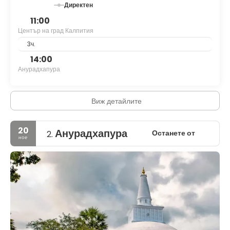
Директен
11:00
Център на град Калпития
3ч.
14:00
Анурадхапура
Виж детайлите
20
Анурадхапура
Останете от
2.
ное