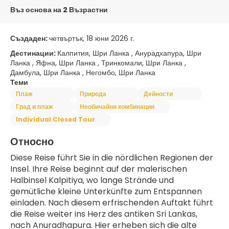
Въз основа на 2 Възрастни
Създаден:
четвъртък, 18 юни 2026 г.
Дестинации:
Калпития, Шри Ланка , Анурадхапура, Шри
Ланка , Яфна, Шри Ланка , Тринкомали, Шри Ланка ,
Дамбула, Шри Ланка , Негомбо, Шри Ланка
Теми
Плаж
Природа
Дейности
Град и плаж
Необичайни комбинации
Individual Closed Tour
Относно
Diese Reise führt Sie in die nördlichen Regionen der 
Insel. Ihre Reise beginnt auf der malerischen 
Halbinsel Kalpitiya, wo lange Strände und 
gemütliche kleine Unterkünfte zum Entspannen 
einladen. Nach diesem erfrischenden Auftakt führt 
die Reise weiter ins Herz des antiken Sri Lankas, 
nach Anuradhapura. Hier erheben sich die alte 