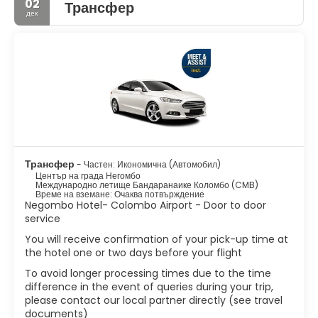
02
Трансфер
дек
Той се намира на около 35 км северно от град Коломбо.
Негомбо е известен със своята огромна и стара риболовна
промишленост, с оживени рибни пазари и дълги, пясъчни
плажове. Негомбо е най-западнизираният, динамичен град и
е едно от главните туристически дестинации в страната.
Главното международно летище на Шри Ланка се намира в
метрополис Негомбо.
Трансфер
- Частен: Икономична (Автомобил)
Център на града Негомбо
Международно летище Бандаранаике Коломбо (CMB)
Време на вземане: Очаква потвърждение
Negombo Hotel- Colombo Airport - Door to door
service
You will receive confirmation of your pick-up time at
the hotel one or two days before your flight
To avoid longer processing times due to the time
difference in the event of queries during your trip,
please contact our local partner directly (see travel
documents)