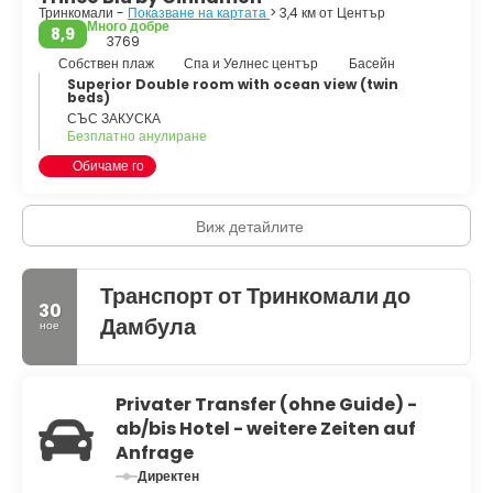
Тринкомали -
Показване на картата
> 3,4 км от Център
Много добре
8,9
3769
Собствен плаж
Спа и Уелнес център
Басейн
Superior Double room with ocean view (twin
beds)
СЪС ЗАКУСКА
Безплатно анулиране
Обичаме го
Виж детайлите
Транспорт от Тринкомали до
30
Дамбула
ное
Privater Transfer (ohne Guide) -
ab/bis Hotel - weitere Zeiten auf
Anfrage
Директен