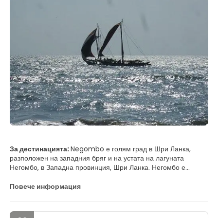
За дестинацията:
Negombo е голям град в Шри Ланка,
разположен на западния бряг и на устата на лагуната
Негомбо, в Западна провинция, Шри Ланка. Негомбо е
четвъртият по големина град в Шри Ланка и е най-големият
град в окръг Гампаха. Негомбо е също така административен
Повече информация
капитал на дивизия Негомбо. Той е един от главните
търговски центрове в Шри Ланка с около 144,551 жители в
градските граници.