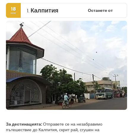
18
Калпития
Останете от
1.
ное
За дестинацията:
Отправете се на незабравимо
пътешествие до Калпития, скрит рай, сгушен на