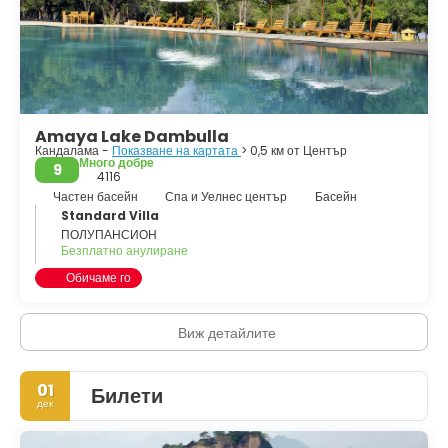
Предисторическият погребален сайт Ибанкатува близо до
комплексите от пещерни храмове в Дамбула е най-новият
археологически сайт със значително историческо значение,
открит в Дамбула, който се намира на разстояние от 3 км (от
пещерните храмове, даващи доказателства за присъствието
на местни цивилизации много преди пристигането на
индийско влияние в островната нация.
Amaya Lake Dambulla
Кандалама -
Показване на картата
> 0,5 км от Център
Много добре
9
4116
Частен басейн
Спа и Уелнес център
Басейн
Standard Villa
ПОЛУПАНСИОН
Безплатно анулиране
Обичаме го
Виж детайлите
01
Билети
дек