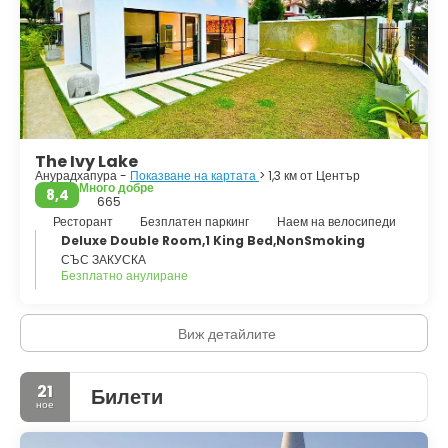
караме велосипед и в които се откроява присъствието на
така наречените Осем големи места за почитание, особено
впечатляващата бяла ступа на Мирисавети, икона на този
град, която всеки ден привлича хиляди поклонници.
The Ivy Lake
Анурадхапура -
Показване на картата
> 1,3 км от Център
Много добре
8,4
665
Ресторант
Безплатен паркинг
Наем на велосипеди
Deluxe Double Room,1 King Bed,NonSmoking
СЪС ЗАКУСКА
Безплатно анулиране
Виж детайлите
21
Билети
ное