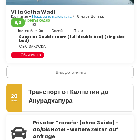
Villa Setha Wadi
Калпития -
Показване на картата
> 1,9 км от Център
Превъзходно
9,3
193
Частен басейн
Басейн
Плаж
Superior Double room (full double bed) (king size
bed)
СЪС ЗАКУСКА
Обичаме го
Виж детайлите
Транспорт от Калпития до
20
Анурадхапура
ное
Privater Transfer (ohne Guide) -
ab/bis Hotel - weitere Zeiten auf
Anfrage