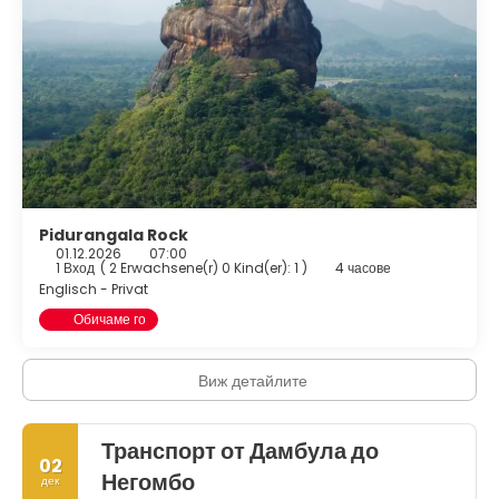
Pidurangala Rock
01.12.2026
07:00
1 Вход
(
2 Erwachsene(r) 0 Kind(er): 1
)
4 часове
Englisch - Privat
Обичаме го
Виж детайлите
Транспорт от Дамбула до
02
Негомбо
дек