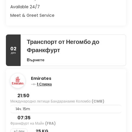
Available 24/7
Meet & Greet Service
Транспорт от Негомбо до
02
Франкфурт
дек
Върнете
Emirates
1 Спирка
21:50
Международно летище Бандаранаике Коломбо
(CMB)
14ч. 15m
07:35
Франкфурт на Майн
(FRA)
25 KG
+1 ден