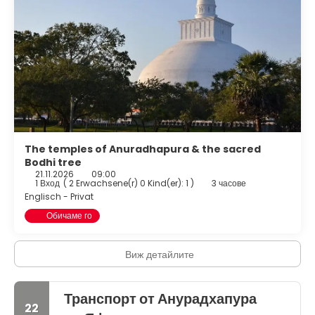
The temples of Anuradhapura & the sacred
Bodhi tree
21.11.2026
09:00
1 Вход
(
2 Erwachsene(r) 0 Kind(er): 1
)
3 часове
Englisch - Privat
Обичаме го
Виж детайлите
Транспорт от Анурадхапура
22