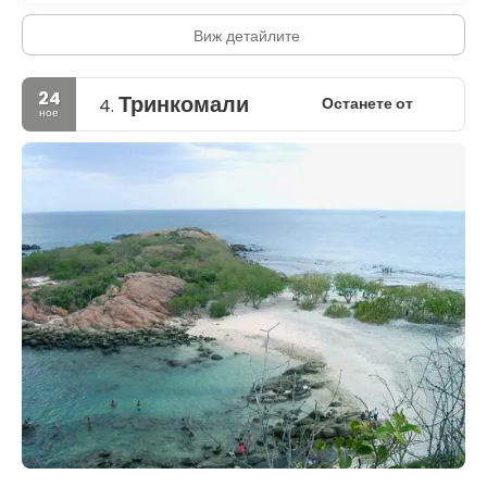
Виж детайлите
24
Тринкомали
Останете от
4.
ное