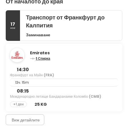
От началото до края
Транспорт от Франкфурт до
17
Калпития
ное
Заминаване
Emirates
1 Спирка
14:30
Франкфурт на Майн
(FRA)
13ч. 15m
08:15
Международно летище Бандаранаике Коломбо
(CMB)
25 KG
+1 ден
Виж детайлите