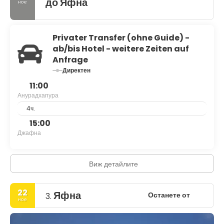
до Яфна
ное
Privater Transfer (ohne Guide) -
ab/bis Hotel - weitere Zeiten auf
Anfrage
Директен
11:00
Анурадхапура
4ч.
15:00
Джафна
Виж детайлите
22
Яфна
Останете от
3.
ное