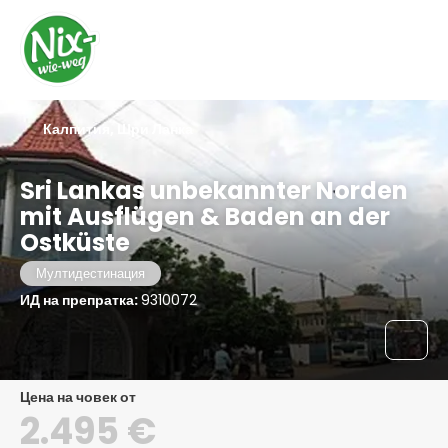
Калпития, Шри Ланка
Sri Lankas unbekannter Norden
mit Ausflügen & Baden an der
Ostküste
Мултидестинация
ИД на препратка:
9310072
цена на човек от
2.495 €