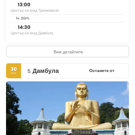
13:00
Център на град Тринкомали
1ч. 30m
14:30
Център на град Дамбула
Виж детайлите
30
Дамбула
Останете от
5.
ное