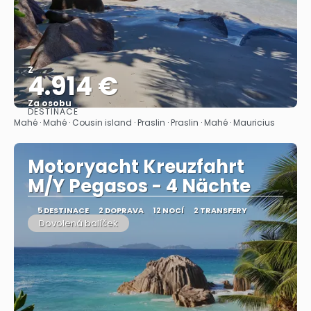
Z
4.914 €
Za osobu
DESTINACE
Zobrazit
Mahé · Mahé · Cousin island · Praslin · Praslin · Mahé · Mauricius
Motoryacht Kreuzfahrt
M/Y Pegasos - 4 Nächte
5 DESTINACE
2 DOPRAVA
12 NOCÍ
2 TRANSFERY
Dovolená balíček