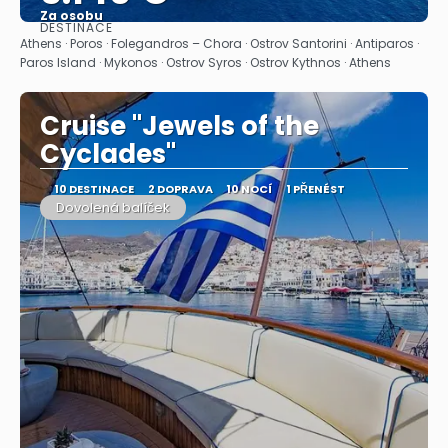
Za osobu
DESTINACE
Zobrazit
Athens · Poros · Folegandros – Chora · Ostrov Santorini · Antiparos ·
Paros Island · Mykonos · Ostrov Syros · Ostrov Kythnos · Athens
Cruise "Jewels of the
Cyclades"
10 DESTINACE
2 DOPRAVA
10 NOCÍ
1 PŘENÉST
Dovolená balíček