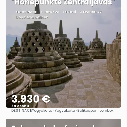
"Höhepunkte Zentraljavas"
4 DESTINACE
4 DOPRAVA
14 NOCÍ
3 TRANSFERY
Dovolená balíček
Z
3.930 €
Za osobu
DESTINACE
Yogyakarta · Yogyakarta · Balikpapan · Lombok
Zobrazit