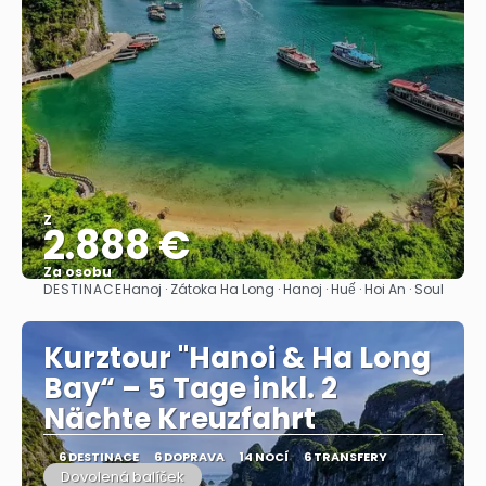
Z
2.888 €
Za osobu
DESTINACE
Hanoj · Zátoka Ha Long · Hanoj · Huế · Hoi An · Soul
Zobrazit
Kurztour "Hanoi & Ha Long
Bay“ – 5 Tage inkl. 2
Nächte Kreuzfahrt
6 DESTINACE
6 DOPRAVA
14 NOCÍ
6 TRANSFERY
Dovolená balíček