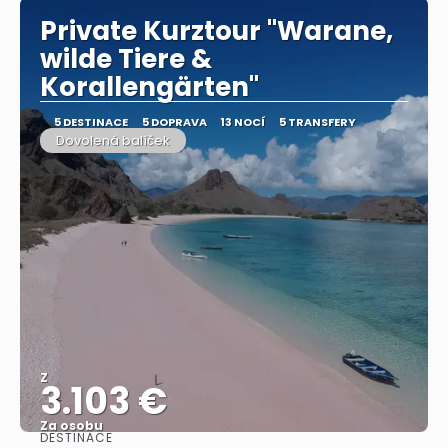
Private Kurztour "Warane,
wilde Tiere &
Korallengärten"
5 DESTINACE
5 DOPRAVA
13 NOCÍ
5 TRANSFERY
Dovolená balíček
Z
3.103 €
Za osobu
DESTINACE