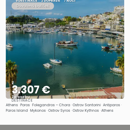
9 DESTINACE
2 DOPRAVA
7 NOCÍ
Dovolená balíček
Z
3.307 €
Za osobu
DESTINACE
Zobrazit
Athens · Poros · Folegandros – Chora · Ostrov Santorini · Antiparos ·
Paros Island · Mykonos · Ostrov Syros · Ostrov Kythnos · Athens