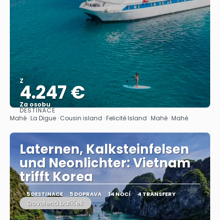
Z
4.247 €
Za osobu
DESTINACE
Zobrazit
Mahé · La Digue · Cousin island · Felicité Island · Mahé · Mahé
Laternen, Kalksteinfelsen
und Neonlichter: Vietnam
trifft Korea
5 DESTINACE
5 DOPRAVA
14 NOCÍ
4 TRANSFERY
Dovolená balíček