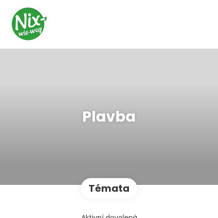
Plavba
Témata
Aktivní dovolená