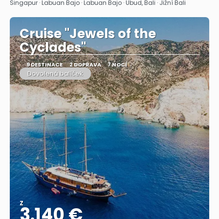
Zobrazit
Singapur · Labuan Bajo · Labuan Bajo · Ubud, Bali · Jižní Bali
Cruise "Jewels of the
Cyclades"
9 DESTINACE
2 DOPRAVA
7 NOCÍ
Dovolená balíček
Z
3.140 €