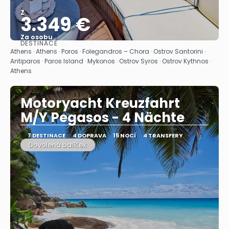
Z
3.349 €
Za osobu
DESTINACE
Zobrazit
Athens · Athens · Poros · Folegandros – Chora · Ostrov Santorini ·
Antiparos · Paros Island · Mykonos · Ostrov Syros · Ostrov Kythnos ·
Athens
Motoryacht Kreuzfahrt
M/Y Pegasos - 4 Nächte
7 DESTINACE
4 DOPRAVA
15 NOCÍ
4 TRANSFERY
Dovolená balíček