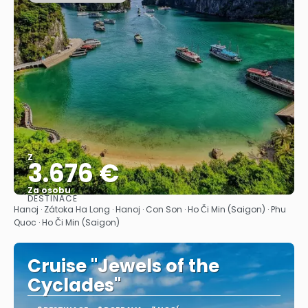
Z
3.676 €
Za osobu
DESTINACE
Zobrazit
Hanoj · Zátoka Ha Long · Hanoj · Con Son · Ho Či Min (Saigon) · Phu
Quoc · Ho Či Min (Saigon)
Cruise "Jewels of the
Cyclades"