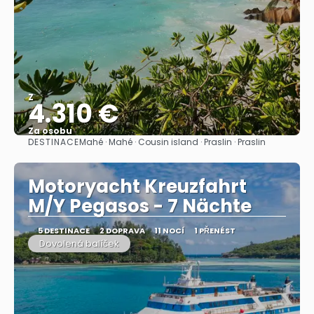
Z
4.310 €
Za osobu
DESTINACE
Mahé · Mahé · Cousin island · Praslin · Praslin
Zobrazit
Motoryacht Kreuzfahrt
M/Y Pegasos - 7 Nächte
5 DESTINACE
2 DOPRAVA
11 NOCÍ
1 PŘENÉST
Dovolená balíček