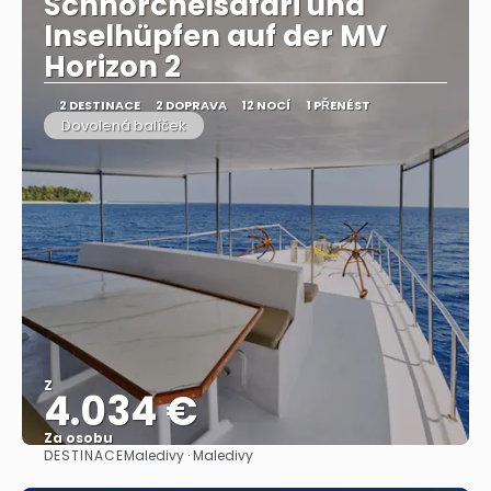
Schnorchelsafari und
Inselhüpfen auf der MV
Horizon 2
2 DESTINACE
2 DOPRAVA
12 NOCÍ
1 PŘENÉST
Dovolená balíček
Z
4.034 €
Za osobu
DESTINACE
Maledivy · Maledivy
Zobrazit