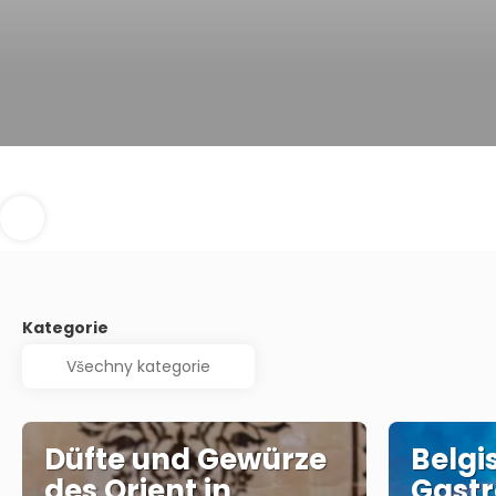
Kategorie
Düfte und Gewürze
Belgi
des Orient in
Gast