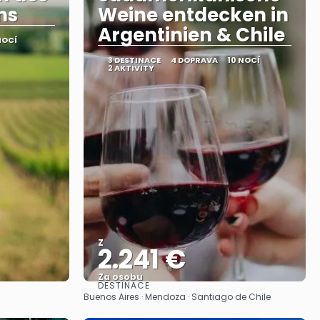
ns
Weine entdecken in
Argentinien & Chile
NOCÍ
3 DESTINACE
4 DOPRAVA
10 NOCÍ
2 AKTIVITY
Z
2.241 €
Za osobu
DESTINACE
Zobrazit
Buenos Aires · Mendoza · Santiago de Chile