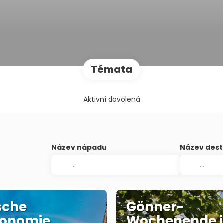
Témata
Aktivní dovolená
Název nápadu
Název dest
sche
Gönner-
ronomie
Wochenende i