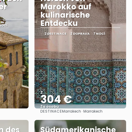
er
Marokko auf
kulinarische
Entdecku
NOCÍ
2 DESTINACE
2 DOPRAVA
7 NOCÍ
Z
304 €
Za osobu
DESTINACE
Marrakech · Marrakech
Zobrazit
n des
Südamerikanische