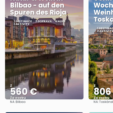
Bilbao - auf den
Woch
Spuren des Rioja
Wein
Tosk
1 DESTINACE
2 DOPRAVA
4 NOCÍ
1 AKTIVITY
1 DESTINA
2 AKTIVIT
Z
Z
560 €
806
Za osobu
Za osobu
NA:
NA:
Bilbao
Toskáns
Zobrazit