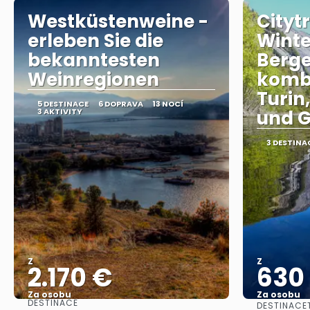
Westküstenweine -
Cityt
erleben Sie die
Winte
bekanntesten
Berge
Weinregionen
kombi
Turin
5 DESTINACE
6 DOPRAVA
13 NOCÍ
3 AKTIVITY
und G
3 DESTINA
Z
Z
2.170 €
630
Za osobu
Za osobu
DESTINACE
DESTINACE