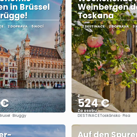
en in Brüssel
Weinbergen d
rügge!
Toskana
CE
2 DOPRAVA
5 NOCÍ
2 DESTINACE
2 DOPRAVA
3 
Y
Z
 €
524 €
Za osobu
DESTINACE
Brusel · Bruggy
Toskánsko · Pisa
Zobrazit
Zobrazit
er-
Auf den Spure