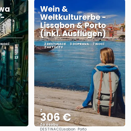
awa
Wein &
d-
Weltkulturerbe -
Lissabon & Porto
(inkl. Ausflügen)
 NOCÍ
2 DESTINACE
3 DOPRAVA
7 NOCÍ
2 AKTIVITY
Z
306 €
Za osobu
DESTINACE
Lisabon · Porto