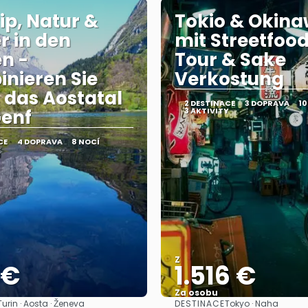
rip, Natur &
Tokio & Okin
r in den
mit Streetfoo
n -
Tour & Sake
nieren Sie
Verkostung
, das Aostatal
2 DESTINACE
3 DOPRAVA
10
enf
3 AKTIVITY
CE
4 DOPRAVA
8 NOCÍ
Z
 €
1.516 €
Za osobu
DESTINACE
Turin · Aosta · Ženeva
Tokyo · Naha