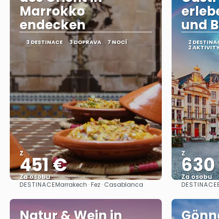
Marrokko
erleb
endecken
und B
3 DESTINACE
3 DOPRAVA
7 NOCÍ
2 DESTINA
2 AKTIVIT
Z
Z
451 €
630
Za osobu
Za osobu
DESTINACE
DESTINACE
Marrakech · Fez · Casablanca
Zobrazit
Natur & Wein in
Gönn