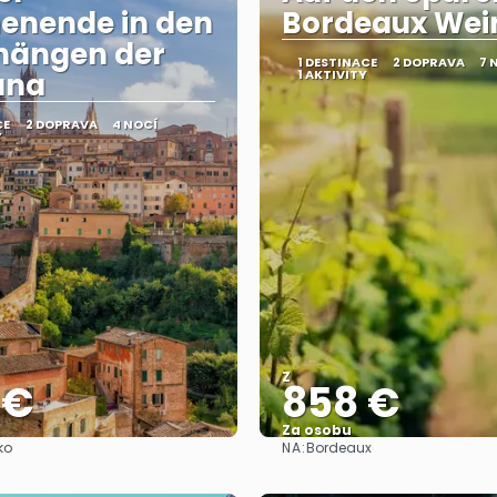
enende in den
Bordeaux Wei
hängen der
1 DESTINACE
2 DOPRAVA
7 
ana
1 AKTIVITY
CE
2 DOPRAVA
4 NOCÍ
Y
Z
 €
858 €
Za osobu
NA:
ko
Bordeaux
Zobrazit
Zobrazit