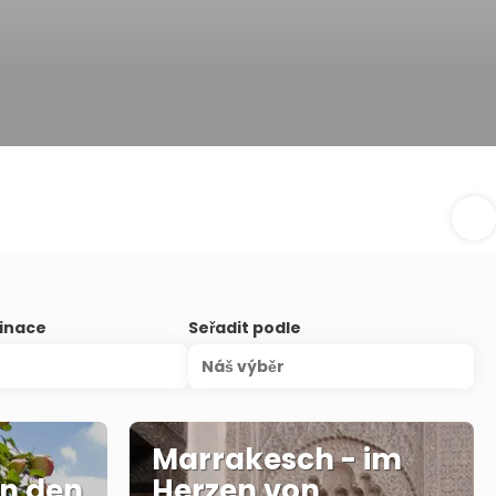
inace
Seřadit podle
Náš výběr
Marrakesch - im
n den
Herzen von