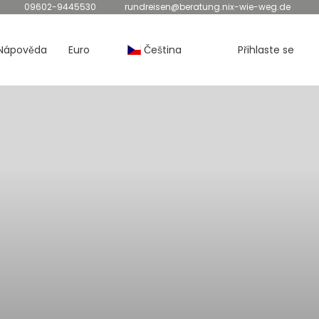
09602-9445530
rundreisen@beratung.nix-wie-weg.de
Nápověda
Euro
Čeština
Přihlaste se