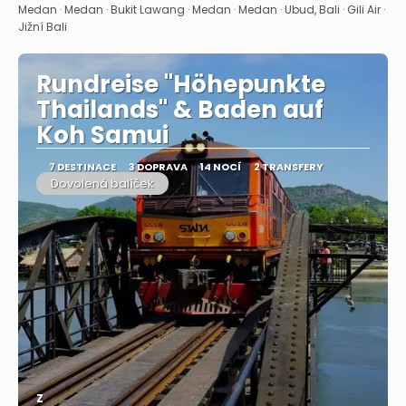
Zobrazit
Medan · Medan · Bukit Lawang · Medan · Medan · Ubud, Bali · Gili Air ·
Jižní Bali
Rundreise "Höhepunkte
Thailands" & Baden auf
Koh Samui
7 DESTINACE
3 DOPRAVA
14 NOCÍ
2 TRANSFERY
Dovolená balíček
Z