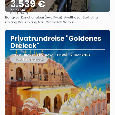
3.539 €
Za osobu
DESTINACE
Zobrazit
Bangkok · Kanchanaburi (řeka Kwai) · Ayutthaya · Sukhothai ·
Chiang Rai · Chiang Mai · Ostrov Koh Samui
Privatrundreise "Goldenes
Dreieck"
4 DESTINACE
3 DOPRAVA
8 NOCÍ
2 TRANSFERY
Dovolená balíček