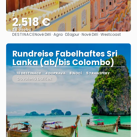
Z
2.518 €
Za osobu
DESTINACE
Nové Dillí · Agra · Džajpur · Nové Dillí · Westcoast
Zobrazit
Rundreise Fabelhaftes Sri
Lanka (ab/bis Colombo)
10 DESTINACE
4 DOPRAVA
8 NOCÍ
5 TRANSFERY
Dovolená balíček