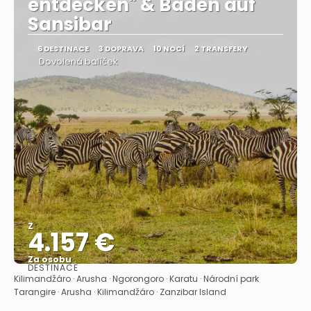
entdecken" & Baden auf
Sansibar
6 DESTINACE
3 DOPRAVA
10 NOCÍ
2 TRANSFERY
Dovolená balíček
Z
4.157 €
Za osobu
DESTINACE
Zobrazit
Kilimandžáro · Arusha · Ngorongoro · Karatu · Národní park
Tarangire · Arusha · Kilimandžáro · Zanzibar Island