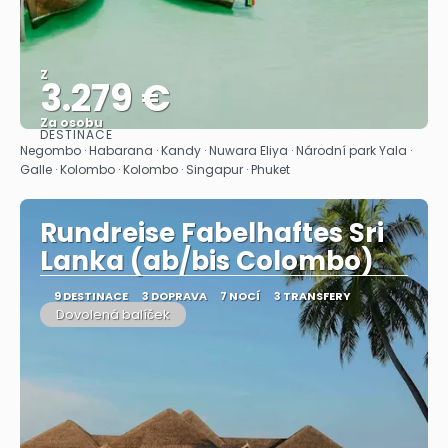
Z
3.279 €
Za osobu
DESTINACE
Zobrazit
Negombo · Habarana · Kandy · Nuwara Eliya · Národní park Yala ·
Galle · Kolombo · Kolombo · Singapur · Phuket
Rundreise Fabelhaftes Sri
Lanka (ab/bis Colombo)
9 DESTINACE
3 DOPRAVA
7 NOCÍ
3 TRANSFERY
Dovolená balíček