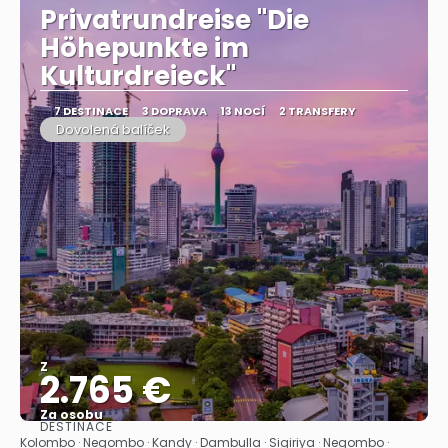
Privatrundreise "Die
Höhepunkte im
Kulturdreieck"
7 DESTINACE
3 DOPRAVA
13 NOCÍ
2 TRANSFERY
Dovolená balíček
Z
2.765 €
Za osobu
DESTINACE
Zobrazit
Kolombo · Negombo · Kandy · Dambulla · Sigiriya · Negombo ·