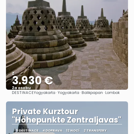
Z
3.930 €
Za osobu
DESTINACE
Yogyakarta · Yogyakarta · Balikpapan · Lombok
Zobrazit
Private Kurztour
"Höhepunkte Zentraljavas"
5 DESTINACE
4 DOPRAVA
12 NOCÍ
2 TRANSFERY