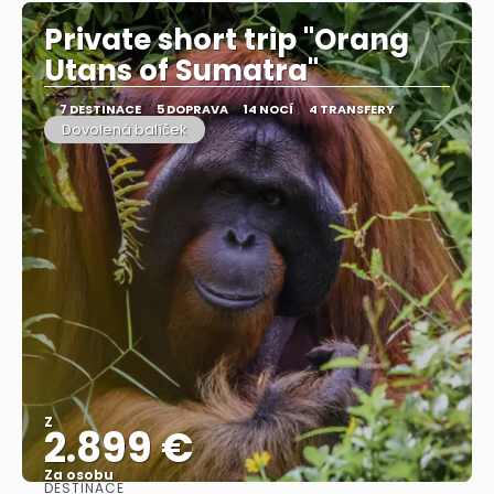
Private short trip "Orang
Utans of Sumatra"
7 DESTINACE
5 DOPRAVA
14 NOCÍ
4 TRANSFERY
Dovolená balíček
Z
2.899 €
Za osobu
DESTINACE