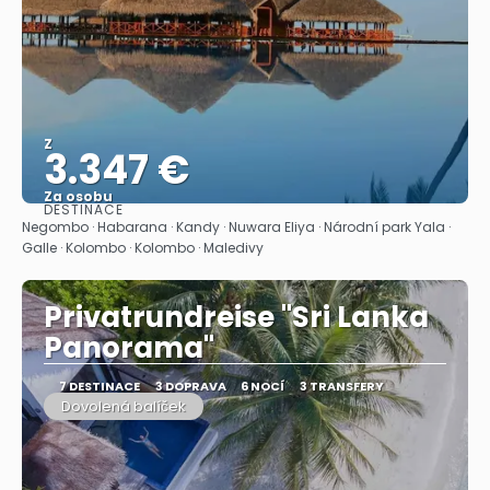
Z
3.347 €
Za osobu
DESTINACE
Zobrazit
Negombo · Habarana · Kandy · Nuwara Eliya · Národní park Yala ·
Galle · Kolombo · Kolombo · Maledivy
Privatrundreise "Sri Lanka
Panorama"
7 DESTINACE
3 DOPRAVA
6 NOCÍ
3 TRANSFERY
Dovolená balíček