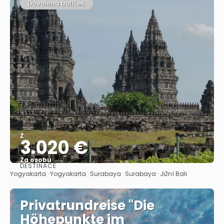
Dovolená balíček
Z
3.020 €
Za osobu
DESTINACE
Zobrazit
Yogyakarta · Yogyakarta · Surabaya · Surabaya · Jižní Bali
Privatrundreise "Die
Höhepunkte im