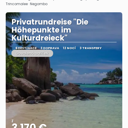
Trincomalee · Negombo
Privatrundreise "Die
Höhepunkte im
Kulturdreieck"
6 DESTINACE
3 DOPRAVA
12 NOCÍ
3 TRANSFERY
Dovolená balíček
Z
3.170 €