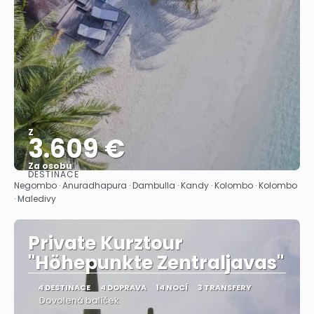
Z
3.609 €
Za osobu
DESTINACE
Zobrazit
Negombo · Anuradhapura · Dambulla · Kandy · Kolombo · Kolombo
· Maledivy
Private Kurztour
"Höhepunkte Zentraljavas"
4 DESTINACE
4 DOPRAVA
14 NOCÍ
3 TRANSFERY
Dovolená balíček