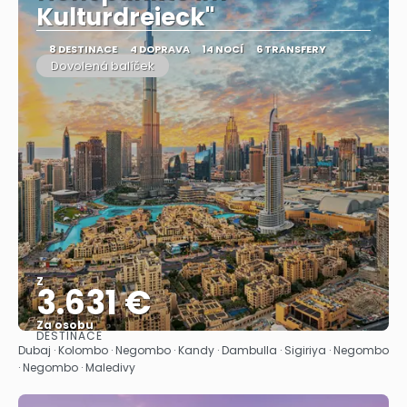
Kulturdreieck"
8 DESTINACE
4 DOPRAVA
14 NOCÍ
6 TRANSFERY
Dovolená balíček
Z
3.631 €
Za osobu
DESTINACE
Zobrazit
Dubaj · Kolombo · Negombo · Kandy · Dambulla · Sigiriya · Negombo
· Negombo · Maledivy