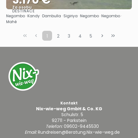
Za osobu
DESTINACE
Zobrazit
Negombo · Kandy · Dambulla · Sigiriya · Negombo · Negombo ·
Mahé
1
2
3
4
5
Kontakt
Nix-wie-weg GmbH & Co. KG
Schulstr. 5
92711 - Parkstein
Telefon:
09602-9445530
Email:
Rundreisen@Beratung.Nix-wie-weg.de