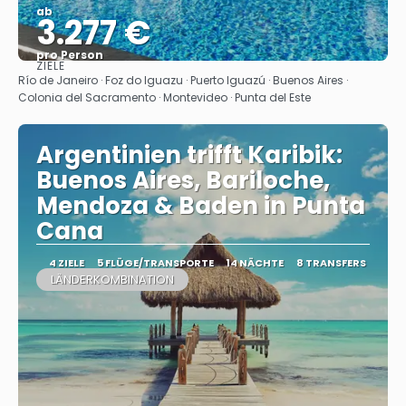
ab
3.277 €
pro Person
ZIELE
Sehen
Río de Janeiro · Foz do Iguazu · Puerto Iguazú · Buenos Aires ·
Colonia del Sacramento · Montevideo · Punta del Este
Argentinien trifft Karibik:
Buenos Aires, Bariloche,
Mendoza & Baden in Punta
Cana
4 ZIELE
5 FLÜGE/TRANSPORTE
14 NÄCHTE
8 TRANSFERS
LÄNDERKOMBINATION