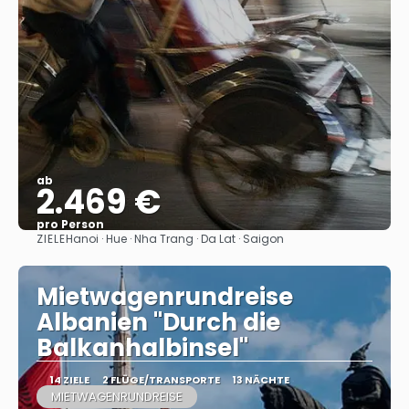
ab
2.469 €
pro Person
ZIELE
Hanoi · Hue · Nha Trang · Da Lat · Saigon
Sehen
Mietwagenrundreise
Albanien "Durch die
Balkanhalbinsel"
14 ZIELE
2 FLÜGE/TRANSPORTE
13 NÄCHTE
MIETWAGENRUNDREISE