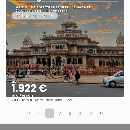
4 ZIELE
5 FLÜGE/TRANSPORTE
12 NÄCHTE
2 AKTIVITÄTEN
4 TRANSFERS
TAJ MAHAL & BADEN
ab
1.922 €
pro Person
ZIELE
Jaipur · Agra · New Delhi · Goa
Sehen
1
2
3
4