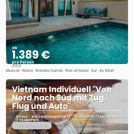
ab
1.389 €
pro Person
ZIELE
Sehen
Muscat · Nizwa · Wahiba Sands · Ras al Hadd · Sur · As Sifah
Vietnam Individuell "Von
Nord nach Süd mit Zug,
Flug und Auto"
5 ZIELE
6 FLÜGE/TRANSPORTE
14 NÄCHTE
1 AKTIVITÄT
7 TRANSFERS
INDIVIDUALREISE