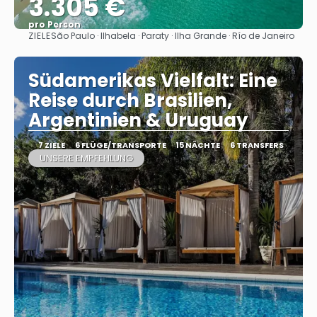
3.305 €
pro Person
ZIELE
São Paulo · Ilhabela · Paraty · Ilha Grande · Río de Janeiro
Sehen
Südamerikas Vielfalt: Eine
Reise durch Brasilien,
Argentinien & Uruguay
7 ZIELE
6 FLÜGE/TRANSPORTE
15 NÄCHTE
6 TRANSFERS
UNSERE EMPFEHLUNG