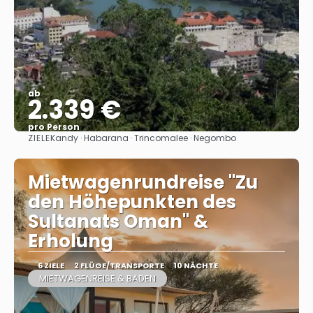
ab
2.339 €
pro Person
ZIELE
Kandy · Habarana · Trincomalee · Negombo
Sehen
Mietwagenrundreise "Zu
den Höhepunkten des
Sultanats Oman" &
Erholung
6 ZIELE
2 FLÜGE/TRANSPORTE
10 NÄCHTE
MIETWAGENREISE & BADEN