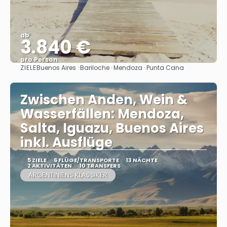
ab
3.840 €
pro Person
ZIELE
Buenos Aires · Bariloche · Mendoza · Punta Cana
Sehen
Zwischen Anden, Wein &
Wasserfällen: Mendoza,
Salta, Iguazu, Buenos Aires
inkl. Ausflüge
5 ZIELE
6 FLÜGE/TRANSPORTE
13 NÄCHTE
2 AKTIVITÄTEN
10 TRANSFERS
ARGENTINIENS KLASSIKER