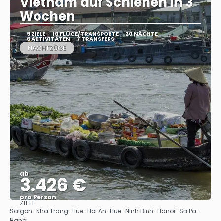
Vietnam auf Schienen in 3
Wochen
9 ZIELE
10 FLÜGE/TRANSPORTE
20 NÄCHTE
6 AKTIVITÄTEN
7 TRANSFERS
NACHTZÜGE
ab
3.426 €
pro Person
ZIELE
Sehen
Saigon · Nha Trang · Hue · Hoi An · Hue · Ninh Binh · Hanoi · Sa Pa ·
Hanoi