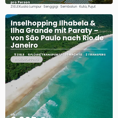
pro Person
ZIELE
Kuala Lumpur · Senggigi · Sembalun · Kuta, Pujut
Sehen
Inselhopping Ilhabela &
Ilha Grande mit Paraty –
von São Paulo nach Rio de
Janeiro
5 ZIELE
6 FLÜGE/TRANSPORTE
15 NÄCHTE
2 TRANSFERS
INSELHOPPING
ab