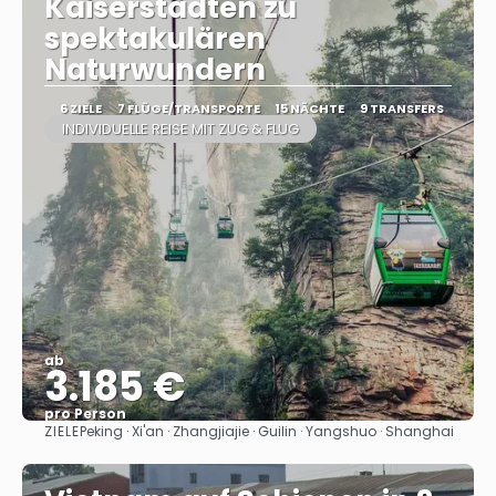
Kaiserstädten zu
spektakulären
Naturwundern
6 ZIELE
7 FLÜGE/TRANSPORTE
15 NÄCHTE
9 TRANSFERS
INDIVIDUELLE REISE MIT ZUG & FLUG
ab
3.185 €
pro Person
ZIELE
Peking · Xi'an · Zhangjiajie · Guilin · Yangshuo · Shanghai
Sehen