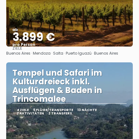
ab
3.899 €
pro Person
ZIELE
Sehen
Buenos Aires · Mendoza · Salta · Puerto Iguazú · Buenos Aires
Tempel und Safari im
Kulturdreieck inkl.
Ausflügen & Baden in
Trincomalee
4 ZIELE
5 FLÜGE/TRANSPORTE
13 NÄCHTE
2 AKTIVITÄTEN
2 TRANSFERS