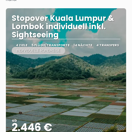
Stopover Kuala Lumpur &
Lombok individuell inkl.
Sightseeing
4 ZIELE
5 FLÜGE/TRANSPORTE
14 NÄCHTE
4 TRANSFERS
INDIVIDUELLE RUNDREISE
ab
2.446 €