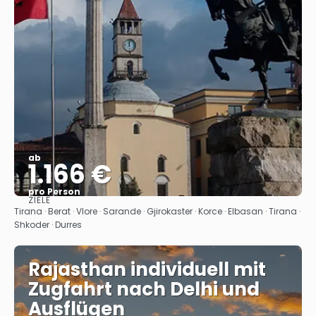
ab
1.166 €
pro Person
ZIELE
Sehen
Tirana · Berat · Vlore · Sarande · Gjirokaster · Korce · Elbasan · Tirana ·
Shkoder · Durres
Rajasthan individuell mit
Zugfahrt nach Delhi und
Ausflügen