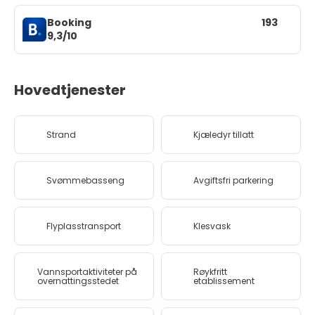
Booking
193
9,3/10
Hovedtjenester
Strand
Kjæledyr tillatt
Svømmebasseng
Avgiftsfri parkering
Flyplasstransport
Klesvask
Vannsportaktiviteter på
Røykfritt
overnattingsstedet
etablissement