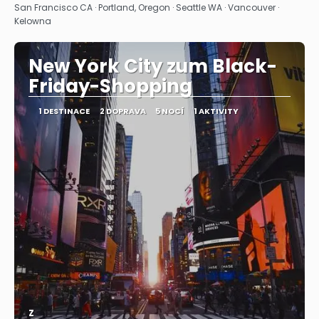
Zobrazit
San Francisco CA · Portland, Oregon · Seattle WA · Vancouver ·
Kelowna
New York City zum Black-
Friday-Shopping
1 DESTINACE
2 DOPRAVA
5 NOCÍ
1 AKTIVITY
Z