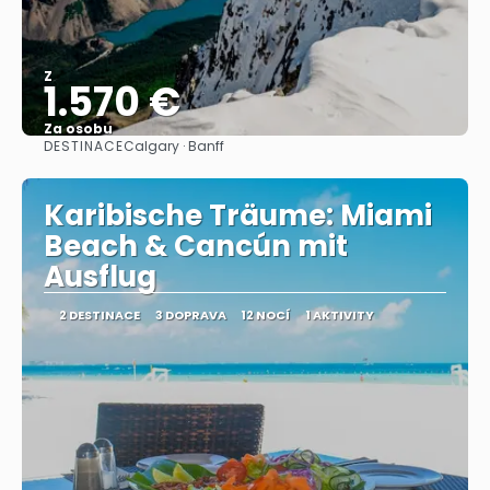
Z
1.570 €
Za osobu
DESTINACE
Calgary · Banff
Zobrazit
Karibische Träume: Miami
Beach & Cancún mit
Ausflug
2 DESTINACE
3 DOPRAVA
12 NOCÍ
1 AKTIVITY