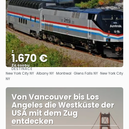
Z
1.670 €
Za osobu
DESTINACE
Zobrazit
New York City NY · Albany NY · Montreal · Glens Falls NY · New York City
NY
Von Vancouver bis Los
Angeles die Westküste der
USA mit dem Zug
entdecken