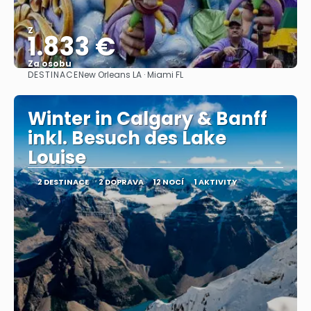
Z
1.833 €
Za osobu
DESTINACE
New Orleans LA · Miami FL
Zobrazit
Winter in Calgary & Banff
inkl. Besuch des Lake
Louise
2 DESTINACE
2 DOPRAVA
12 NOCÍ
1 AKTIVITY