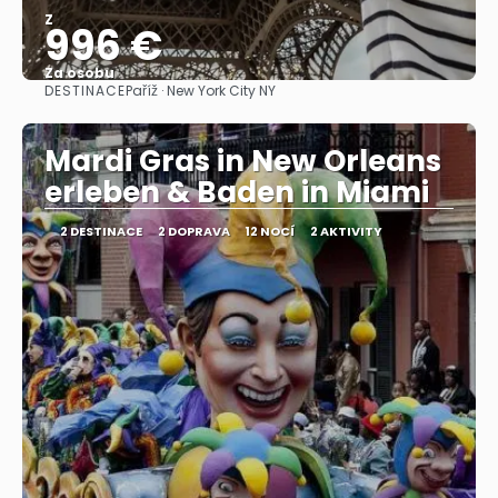
Z
996 €
Za osobu
DESTINACE
Paříž · New York City NY
Zobrazit
Mardi Gras in New Orleans
erleben & Baden in Miami
2 DESTINACE
2 DOPRAVA
12 NOCÍ
2 AKTIVITY