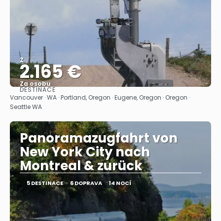
Z
2.165 €
Za osobu
DESTINACE
Zobrazit
Vancouver · WA · Portland, Oregon · Eugene, Oregon · Oregon ·
Seattle WA
Panoramazugfahrt von
New York City nach
Montreal & zurück
5 DESTINACE
6 DOPRAVA
14 NOCÍ