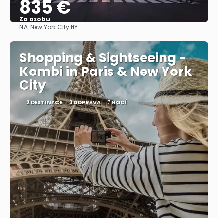
835 €
Za osobu
NA:
New York City NY
Zobrazit
Shopping & Sightseeing -
Kombi in Paris & New York
City
2 DESTINACE
3 DOPRAVA
7 NOCÍ