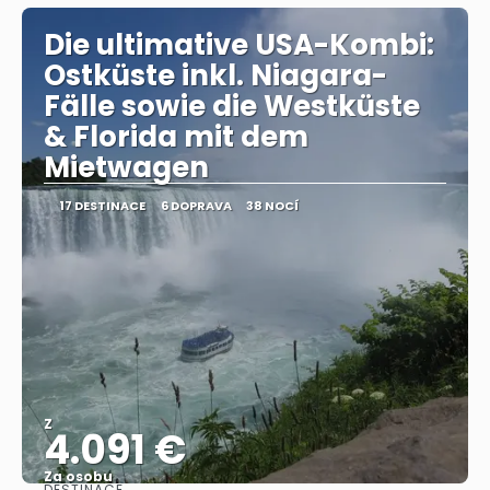
Die ultimative USA-Kombi:
Ostküste inkl. Niagara-
Fälle sowie die Westküste
& Florida mit dem
Mietwagen
17 DESTINACE
6 DOPRAVA
38 NOCÍ
Z
4.091 €
Za osobu
DESTINACE