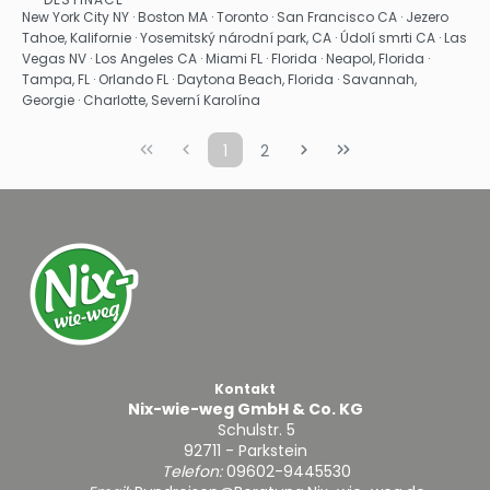
Zobrazit
New York City NY · Boston MA · Toronto · San Francisco CA · Jezero
Tahoe, Kalifornie · Yosemitský národní park, CA · Údolí smrti CA · Las
Vegas NV · Los Angeles CA · Miami FL · Florida · Neapol, Florida ·
Tampa, FL · Orlando FL · Daytona Beach, Florida · Savannah,
Georgie · Charlotte, Severní Karolína
1
2
Kontakt
Nix-wie-weg GmbH & Co. KG
Schulstr. 5
92711 - Parkstein
Telefon:
09602-9445530