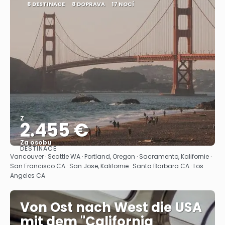
8 DESTINACE
8 DOPRAVA
17 NOCÍ
Z
2.455 €
Za osobu
DESTINACE
Zobrazit
Vancouver · Seattle WA · Portland, Oregon · Sacramento, Kalifornie ·
San Francisco CA · San Jose, Kalifornie · Santa Barbara CA · Los
Angeles CA
Von Ost nach West die USA
mit dem "California