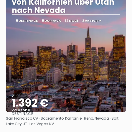
von Kalifornien über Utah
nach Nevada
5 DESTINACE
5 DOPRAVA
12 NOCÍ
2 AKTIVITY
Z
1.392 €
Za osobu
DESTINACE
Zobrazit
San Francisco CA · Sacramento, Kalifornie · Reno, Nevada · Salt
Lake City UT · Las Vegas NV