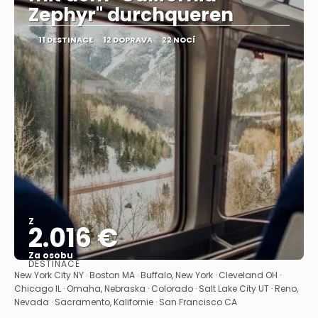
Zephyr" durchqueren
11 DESTINACE
12 DOPRAVA
22 NOCÍ
Z
2.016 €
Za osobu
DESTINACE
Zobrazit
New York City NY · Boston MA · Buffalo, New York · Cleveland OH ·
Chicago IL · Omaha, Nebraska · Colorado · Salt Lake City UT · Reno,
Nevada · Sacramento, Kalifornie · San Francisco CA