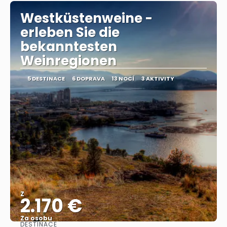
Westküstenweine -
erleben Sie die
bekanntesten
Weinregionen
5 DESTINACE
6 DOPRAVA
13 NOCÍ
3 AKTIVITY
Z
2.170 €
Za osobu
DESTINACE