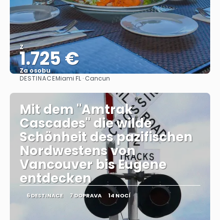
Z
1.725 €
Za osobu
DESTINACE
Miami FL · Cancun
Zobrazit
Mit dem "Amtrak
Cascades" die wilde
Schönheit des pazifischen
Nordwestens von
Vancouver bis Eugene
entdecken
6 DESTINACE
7 DOPRAVA
14 NOCÍ