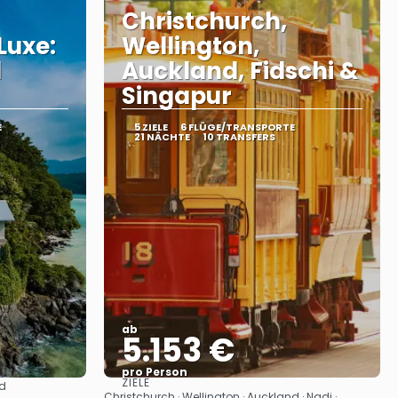
Christchurch,
Luxe:
Wellington,
d
Auckland, Fidschi &
Singapur
E
5 ZIELE
6 FLÜGE/TRANSPORTE
21 NÄCHTE
10 TRANSFERS
ab
5.153 €
pro Person
ZIELE
nd
Sehen
Christchurch · Wellington · Auckland · Nadi ·