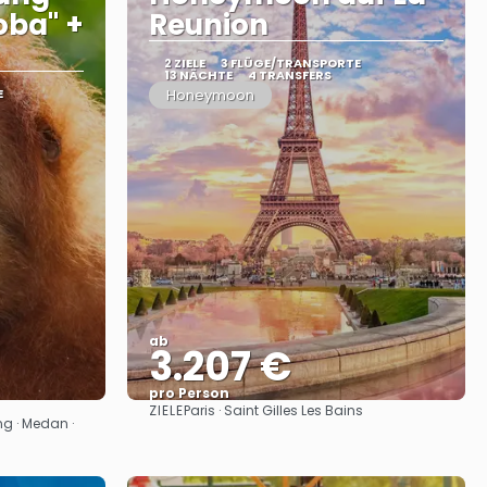
oba" +
Reunion
2 ZIELE
3 FLÜGE/TRANSPORTE
13 NÄCHTE
4 TRANSFERS
E
Honeymoon
ab
3.207 €
pro Person
ZIELE
Paris · Saint Gilles Les Bains
Sehen
g · Medan ·