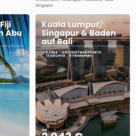
Singapur
iji
Kuala Lumpur,
in Abu
Singapur & Baden
auf Bali
E
3 ZIELE
4 FLÜGE/TRANSPORTE
13 NÄCHTE
6 TRANSFERS
ab