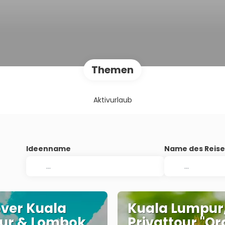
Themen
Aktivurlaub
Ideenname
Name des Reise
ver Kuala
Kuala Lumpur
ur & Lombok
Privattour "O