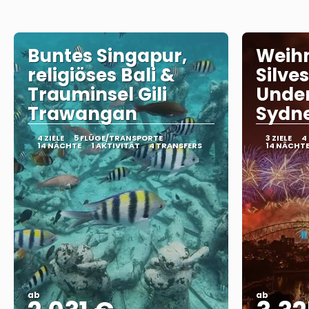
Buntes Singapur,
Weih
religiöses Bali &
Silve
Trauminsel Gili
Under
Trawangan
Sydn
4 ZIELE
5 FLÜGE/TRANSPORTE
3 ZIELE
4
14 NÄCHTE
1 AKTIVITÄT
4 TRANSFERS
14 NÄCHT
ab
ab