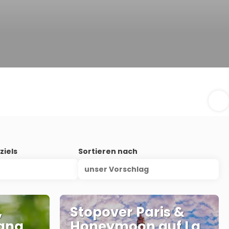
ziels
Sortieren nach
unser Vorschlag
,
Stopover Paris &
rang
Honeymoon auf La