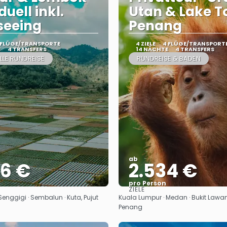
duell inkl.
Utan & Lake T
seeing
Penang
 FLÜGE/TRANSPORTE
4 ZIELE
4 FLÜGE/TRANSPORT
E
4 TRANSFERS
14 NÄCHTE
4 TRANSFERS
LLE RUNDREISE
RUNDREISE & BADEN
ab
46 €
2.534 €
pro Person
ZIELE
Sehen
Sehen
enggigi · Sembalun · Kuta, Pujut
Kuala Lumpur · Medan · Bukit Lawan
Penang