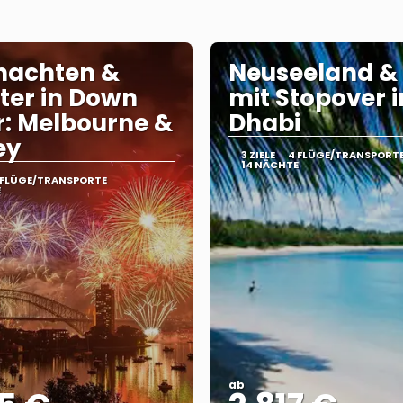
nachten &
Neuseeland & F
ster in Down
mit Stopover 
: Melbourne &
Dhabi
ey
3 ZIELE
4 FLÜGE/TRANSPORT
14 NÄCHTE
 FLÜGE/TRANSPORTE
E
ab