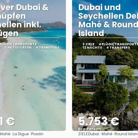
ver Dubai &
Dubai und
hüpfen
Seychellen De
ellen inkl.
Mahé & Roun
ügen
Island
 FLÜGE/TRANSPORTE
3 ZIELE
4 FLÜGE/TRANSPORT
E
3 AKTIVITÄTEN
4 TRANSFERS
12 NÄCHTE
4 TRANSFERS
ab
1 €
5.753 €
pro Person
ZIELE
 Mahé · La Digue · Praslin
Dubai · Mahé · Round Isla
Sehen
Sehen