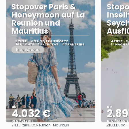
Stopover Paris &
Stopo
Honeymoon auf La
Insel
Reunion und
Seych
Mauritius
Ausfl
3 ZIELE
4 FLÜGE/TRANSPORTE
4 ZIELE
5
14 NÄCHTE
1 AKTIVITÄT
4 TRANSFERS
14 NÄCHT
Honeymoon
ab
ab
4.032 €
2.89
pro Person
pro Person
ZIELE
ZIELE
Paris · La Réunion · Mauritius
Dubai ·
Sehen