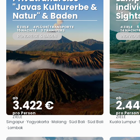
"Javas Kulturerbe &
indivi
Natur" & Baden
Sight
6 ZIELE
4 FLÜGE/TRANSPORTE
4 ZIELE
5
15 NÄCHTE
3 TRANSFERS
14 NÄCHT
RUNDREISE & BADEN
INDIVIDUE
ab
ab
3.422 €
2.4
pro Person
pro Person
ZIELE
ZIELE
Sehen
Singapur · Yogyakarta · Malang · Süd Bali · Süd Bali
Kuala Lumpur · S
· Lombok