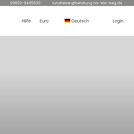
09602-9445530
rundreisen@beratung.nix-wie-weg.de
Hilfe
Euro
Deutsch
Login