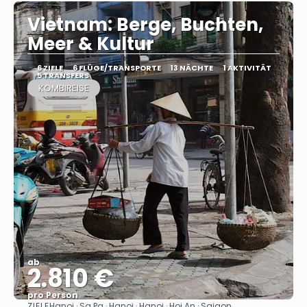
Vietnam: Berge, Buchten,
Meer & Kultur
6 ZIELE
6 FLÜGE/TRANSPORTE
13 NÄCHTE
1 AKTIVITÄT
5 TRANSFERS
KOMBIREISE
ab
2.810 €
pro Person
ZIELE
Hanoi · Sa Pa · Hanoi · Hanoi · Hoi An · Saigon