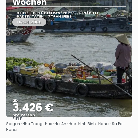
Wochen
9 ZIELE
10 FLÜGE/TRANSPORTE
20 NÄCHTE
6 AKTIVITÄTEN
7 TRANSFERS
NACHTZÜGE
ab
3.426 €
pro Person
ZIELE
Sehen
Saigon · Nha Trang · Hue · Hoi An · Hue · Ninh Binh · Hanoi · Sa Pa ·
Hanoi