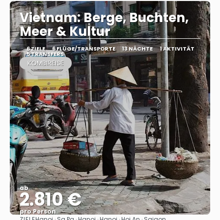
Vietnam: Berge, Buchten,
Meer & Kultur
6 ZIELE
6 FLÜGE/TRANSPORTE
13 NÄCHTE
1 AKTIVITÄT
5 TRANSFERS
KOMBIREISE
ab
2.810 €
pro Person
ZIELE
Hanoi · Sa Pa · Hanoi · Hanoi · Hoi An · Saigon