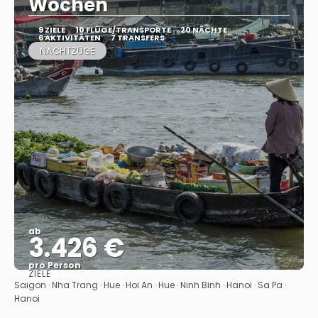
Wochen
9 ZIELE
10 FLÜGE/TRANSPORTE
20 NÄCHTE
6 AKTIVITÄTEN
7 TRANSFERS
NACHTZÜGE
ab
3.426 €
pro Person
ZIELE
Sehen
Saigon · Nha Trang · Hue · Hoi An · Hue · Ninh Binh · Hanoi · Sa Pa ·
Hanoi