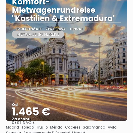
Komfort-
Mietwagenrundreise
"Kastilien & Extremadura"
10 DESTINÁCIE
2 PREPRAVY
11 NOCI
MIETWAGENRUNDREISE
Od
1.465 €
Za osobu
DESTINÁCIE
Pozrieť sa
Madrid · Toledo · Trujillo · Mérida · Caceres · Salamanca · Avila ·
Segovia · San Lorenzo de El Escorial · Madrid