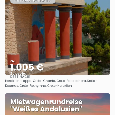
MIETWAGENRUNDREISE
Od
1.005 €
Za osobu
DESTINÁCIE
Pozrieť sa
Heraklion · Lappa, Crete · Chania, Crete · Palaiochora, Kréta ·
Kournas, Crete · Rethymno, Crete · Heraklion
Mietwagenrundreise
"Weißes Andalusien"