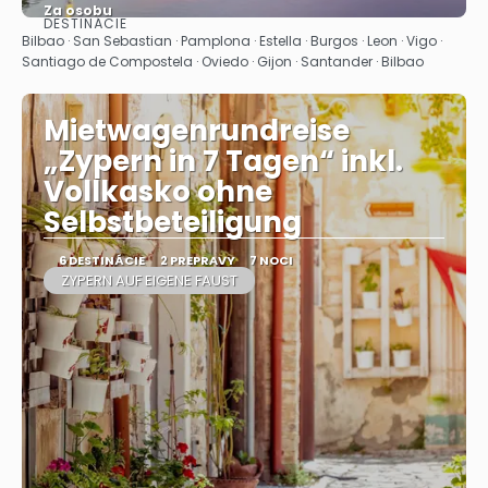
Za osobu
DESTINÁCIE
Pozrieť sa
Bilbao · San Sebastian · Pamplona · Estella · Burgos · Leon · Vigo ·
Santiago de Compostela · Oviedo · Gijon · Santander · Bilbao
Mietwagenrundreise
„Zypern in 7 Tagen“ inkl.
Vollkasko ohne
Selbstbeteiligung
6 DESTINÁCIE
2 PREPRAVY
7 NOCI
ZYPERN AUF EIGENE FAUST