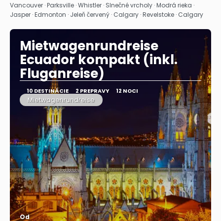
Pozrieť sa
Vancouver · Parksville · Whistler · Slnečné vrcholy · Modrá rieka ·
Jasper · Edmonton · Jeleň červený · Calgary · Revelstoke · Calgary
Mietwagenrundreise
Ecuador kompakt (inkl.
Fluganreise)
10 DESTINÁCIE
2 PREPRAVY
12 NOCI
Mietwagenrundreise
Od