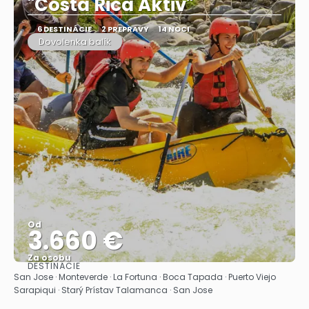
"Costa Rica Aktiv"
6 DESTINÁCIE
2 PREPRAVY
14 NOCI
Dovolenka balík
Od
3.660 €
Za osobu
DESTINÁCIE
Pozrieť sa
San Jose · Monteverde · La Fortuna · Boca Tapada · Puerto Viejo
Sarapiqui · Starý Prístav Talamanca · San Jose