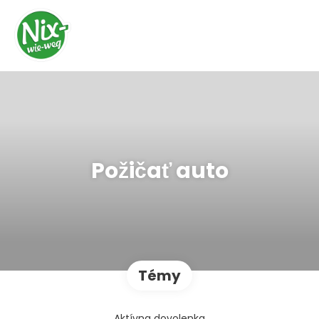
Požičať auto
Témy
Aktívna dovolenka