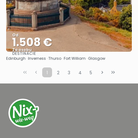
Od
1.508 €
Za osobu
DESTINÁCIE
Pozrieť sa
Edinburgh · Inverness · Thurso · Fort William · Glasgow
1
2
3
4
5