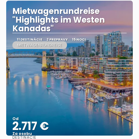
Mietwagenrundreise
"Highlights im Westen
Kanadas"
11 DESTINÁCIE
2 PREPRAVY
15 NOCI
MIETWAGENRUNDREISE
Od
2.717 €
Za osobu
DESTINÁCIE