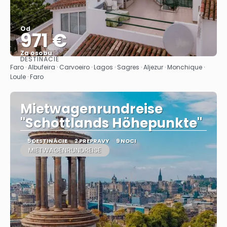
Od
971 €
Za osobu
DESTINÁCIE
Pozrieť sa
Faro · Albufeira · Carvoeiro · Lagos · Sagres · Aljezur · Monchique ·
Loule · Faro
Mietwagenrundreise
"Schottlands Höhepunkte"
5 DESTINÁCIE
2 PREPRAVY
9 NOCI
MIETWAGENRUNDREISE