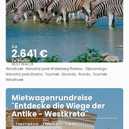
Od
2.641 €
Za osobu
DESTINÁCIE
Pozrieť sa
Windhoek · Národný park Waterberg Plateau · Otjiwarongo ·
Národný park Etosha · Tsumeb · Divundu · Rundu · Tsumeb ·
Windhoek
Mietwagenrundreise
"Entdecke die Wiege der
Antike - Westkreta"
7 DESTINÁCIE
2 PREPRAVY
7 NOCI