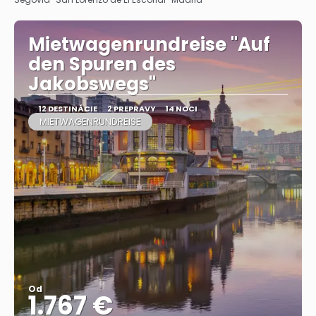
Mietwagenrundreise "Auf
den Spuren des
Jakobswegs"
12 DESTINÁCIE
2 PREPRAVY
14 NOCI
MIETWAGENRUNDREISE
Od
1.767 €