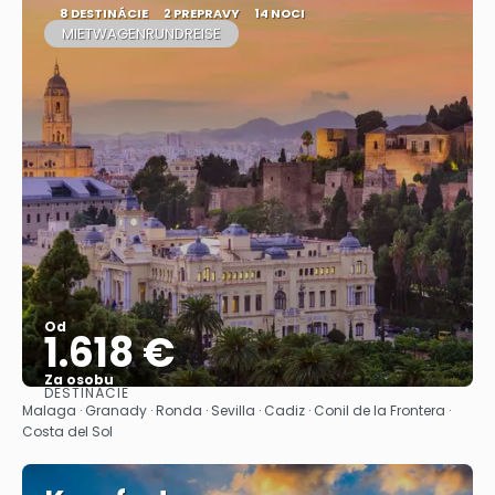
8 DESTINÁCIE
2 PREPRAVY
14 NOCI
MIETWAGENRUNDREISE
Od
1.618 €
Za osobu
DESTINÁCIE
Pozrieť sa
Malaga · Granady · Ronda · Sevilla · Cadiz · Conil de la Frontera ·
Costa del Sol