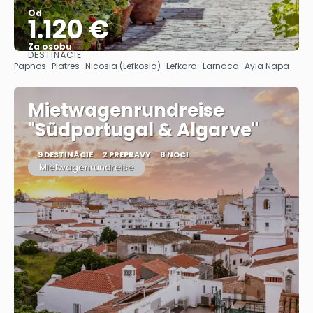
Od
1.120 €
Za osobu
DESTINÁCIE
Pozrieť sa
Paphos · Platres · Nicosia (Lefkosia) · Lefkara · Larnaca · Ayia Napa
Mietwagenrundreise
"Südportugal & Algarve"
9 DESTINÁCIE
2 PREPRAVY
8 NOCI
Mietwagenrundreise