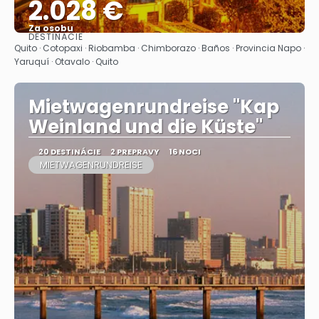
2.028 €
Za osobu
DESTINÁCIE
Pozrieť sa
Quito · Cotopaxi · Riobamba · Chimborazo · Baños · Provincia Napo ·
Yaruquí · Otavalo · Quito
Mietwagenrundreise "Kap
Weinland und die Küste"
20 DESTINÁCIE
2 PREPRAVY
16 NOCI
MIETWAGENRUNDREISE