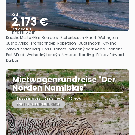
Od
2.173 €
Za osobu
DESTINÁCIE
Pozrieť sa
Kapské Mesto · Pláž Boulders · Stellenbosch · Paarl · Wellington,
Južná Afrika · Franschhoek · Robertson · Oudtshoorn · Knysna ·
Zátoka Plettenberg · Port Elizabeth · Národný park Addo Elephant ·
Port Alfred · Východný Londýn · Umtata · Harding · Prístav Edward ·
Durban
Mietwagenrundreise "Der
Norden Namibias"
9 DESTINÁCIE
2 PREPRAVY
12 NOCI
MIETWAGENRUNDREISE