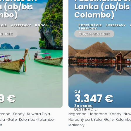
 (ab/bis
Lanka (ab/bis
mbo)
Colombo)
ÁCIE
4 PREPRAVY
8 NOCI
9 DESTINÁCIE
3 PREPRAVY
3 PREVODY
a balík
Dovolenka balík
Od
9 €
3.347 €
Za osobu
DESTINÁCIE
Pozrieť sa
Pozrieť sa
ana · Kandy · Nuwara Eliya ·
Negombo · Habarana · Kandy · Nuwa
la · Galle · Kolombo · Kolombo ·
Národný park Yala · Galle · Kolombo
et
Maledivy