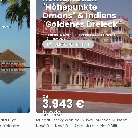
"Höhepunkte
Omans" & Indiens
"Goldenes Dreieck"
7 NOCI
8 DESTINÁCIE
3 PREPRAVY
14 NOCI
2 PREVODY
LÄNDERKOMBINATION
Od
3.943 €
Za osobu
DESTINÁCIE
Pozrieť sa
ra Eliya ·
Muscat · Piesky Wahiba · Nizwa · Muscat · Muscat ·
 · Kolombo ·
Nové Dillí · Nové Dillí · Agra · Jaipur · Nové Dillí