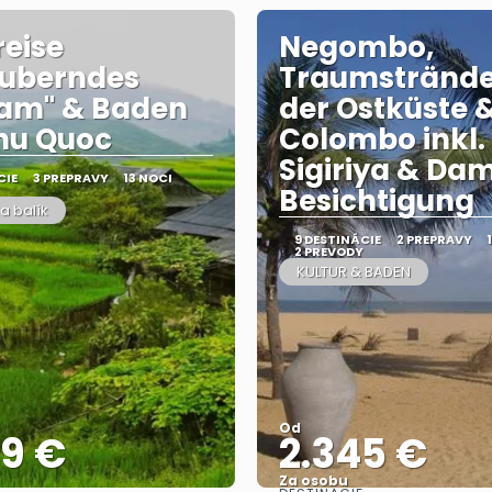
eise
Negombo,
auberndes
Traumstrände
nam" & Baden
der Ostküste 
hu Quoc
Colombo inkl.
Sigiriya & Da
CIE
3 PREPRAVY
13 NOCI
Besichtigung
a balík
9 DESTINÁCIE
2 PREPRAVY
2 PREVODY
KULTUR & BADEN
Od
39 €
2.345 €
Za osobu