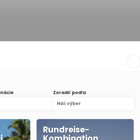
inácie
Zoradiť podľa
Náš výber
Rundreise-
i
Kombination