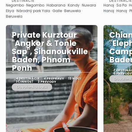
DESTINÁCIE
DESTINÁCIE
Pozrieť sa
Negombo · Negombo · Habarana · Kandy · Nuwara
Hanoj · Sa Pa · H
Eliya · Národný park Yala · Galle · Beruwela ·
Hanoj · Hanoj ·
Beruwela
Private Kurztour
Chian
"Angkor & Tonle
"Elep
Sap", Sihanoukville
Camp"
Baden, Phnom
Baden
Penh
7 DESTINÁ
5 PREVODY
4 DESTINÁCIE
4 PREPRAVY
13 NOCI
Dovolenk
1 ČINNOSŤ
3 PREVODY
Dovolenka balík