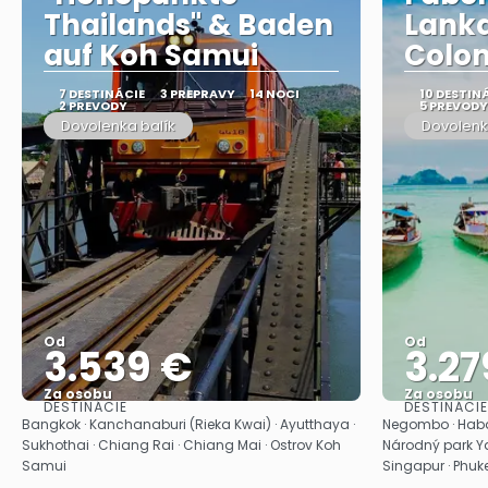
Thailands" & Baden
Lanka
auf Koh Samui
Colo
7 DESTINÁCIE
3 PREPRAVY
14 NOCI
10 DESTIN
2 PREVODY
5 PREVODY
Dovolenka balík
Dovolenk
Od
Od
3.539 €
3.27
Za osobu
Za osobu
DESTINÁCIE
DESTINÁCIE
Pozrieť sa
Bangkok · Kanchanaburi (Rieka Kwai) · Ayutthaya ·
Negombo · Habar
Sukhothai · Chiang Rai · Chiang Mai · Ostrov Koh
Národný park Ya
Samui
Singapur · Phuk