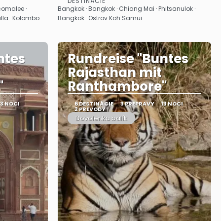
DESTINÁCIE
Pozrieť sa
comalee ·
Bangkok · Bangkok · Chiang Mai · Phitsanulok ·
la · Kolombo ·
Bangkok · Ostrov Koh Samui
ntes
Rundreise "Buntes
Rajasthan mit
"
Ranthambore"
13 NOCI
6 DESTINÁCIE
3 PREPRAVY
13 NOCI
2 PREVODY
Dovolenka balík