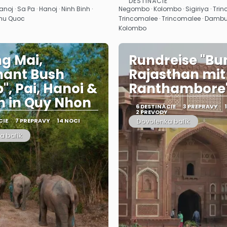
DESTINÁCIE
Pozrieť sa
Pozrieť sa
anoj · Sa Pa · Hanoj · Ninh Binh ·
Negombo · Kolombo · Sigiriya · Trin
 Phu Quoc
Trincomalee · Trincomalee · Dambul
Kolombo
g Mai,
Rundreise "Bu
hant Bush
Rajasthan mit
, Pai, Hanoi &
Ranthambore
 in Quy Nhon
6 DESTINÁCIE
3 PREPRAVY
2 PREVODY
CIE
7 PREPRAVY
14 NOCI
Dovolenka balík
a balík