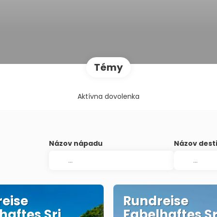
Témy
Aktívna dovolenka
Názov nápadu
Názov dest
eise
Rundreise
haftes Sri
Fabelhaftes Sr