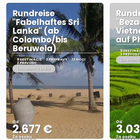
Rundreise
Rundr
"Fabelhaftes Sri
"Bez
Lanka" (ab
Viet
Colombo/bis
auf P
Beruwela)
5 DESTINÁ
3 PREVODY
9 DESTINÁCIE
2 PREPRAVY
13 NOCI
Dovolenk
2 PREVODY
Dovolenka balík
Od
Od
2.677 €
3.0
Za osobu
Za osobu