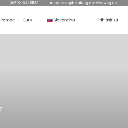
09602-9445530
rundreisen@beratung.nix-wie-weg.de
Pomoc
Euro
Slovenčina
Prihlásiť sa
y