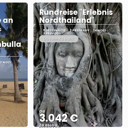
Rundreise "Erlebnis
 an
Nordthailand"
&
5 DESTINÁCIE
3 PREPRAVY
14 NOCI
3 PREVODY
Dovolenka balík
mbulla
12 NOCI
Od
3.042 €
Za osobu